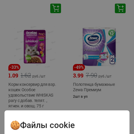
-
33
%
-
49
%
1.62
7.90
1.09
3.99
руб./
шт
руб./
шт
Корм консервир для взр.
Полотенца бумажные
кошек Особое
Zewa Премиум
удовольствие WHISKAS
2шт в уп
рагу с добав. телят. ,
ягнен. и овощ. 75 г
75г
Файлы cookie