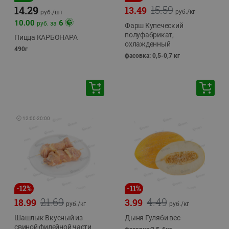
15.59
14.29
13.49
руб./
кг
руб./
шт
10.00
6
руб. за
Фарш Купеческий
полуфабрикат,
Пицца КАРБОНАРА
охлажденный
490г
фасовка: 0,5-0,7 кг
🕘
12:00
-
20:00
-
12
%
-
11
%
21.69
4.49
18.99
3.99
руб./
кг
руб./
кг
Шашлык Вкусный из
Дыня Гуляби вес
свиной филейной части