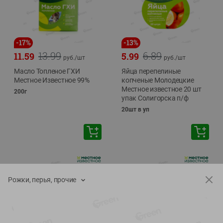
-
17
%
-
13
%
13.99
6.89
11.59
5.99
руб./
шт
руб./
шт
Масло Топленое ГХИ
Яйца перепелиные
Местное Известное 99%
копченые Молодецкие
Местное известное 20 шт
200г
упак Солигорска п/ф
20шт в уп
Рожки, перья, прочие