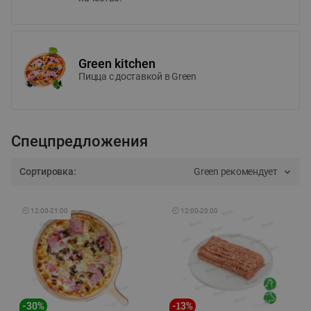
Green kitchen
Пицца c доставкой в Green
Спецпредложения
Сортировка:
Green рекомендует
🕘
12:00
-
21:00
🕘
12:00
-
20:00
-
30
%
-
13
%