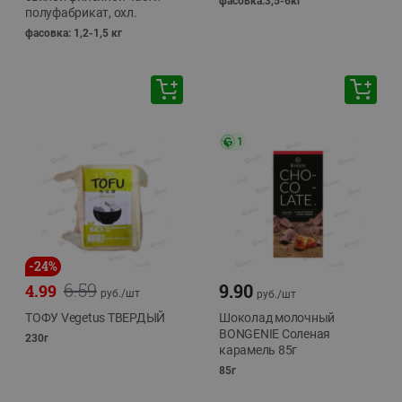
фасовка:3,5-6кг
полуфабрикат, охл.
фасовка: 1,2-1,5 кг
1
-
24
%
6.59
9.90
4.99
руб./
шт
руб./
шт
ТОФУ Vegetus ТВЕРДЫЙ
Шоколад молочный
BONGENIE Соленая
230г
карамель 85г
85г