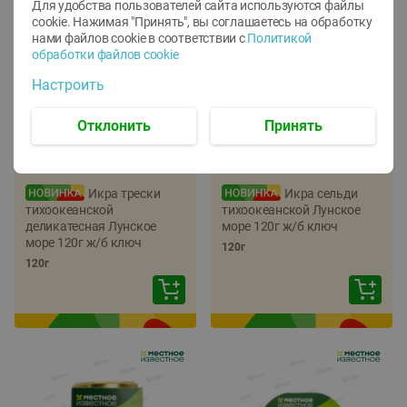
Для удобства пользователей сайта используются файлы
cookie. Нажимая "Принять", вы соглашаетесь
на обработку
нами файлов cookie в соответствии с
Политикой
обработки файлов cookie
Настроить
Отклонить
Принять
-
22
%
-
17
%
5.79
5.99
4.49
4.99
руб./
шт
руб./
шт
Икра трески
Икра сельди
тихоокеанской
тихоокеанской Лунское
деликатесная Лунское
море 120г ж/б ключ
море 120г ж/б ключ
120г
120г