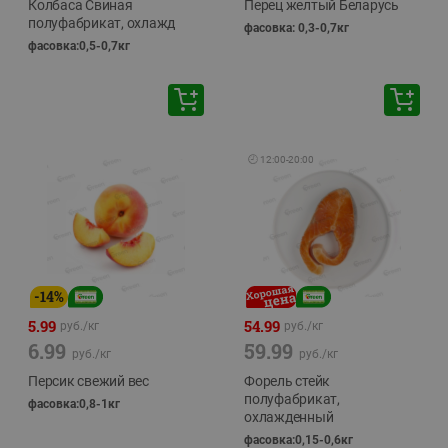
Колбаса Свиная
Перец желтый Беларусь
полуфабрикат, охлажд
фасовка: 0,3-0,7кг
фасовка:0,5-0,7кг
🕘
12:00
-
20:00
-
14
%
5.99
54.99
руб./
кг
руб./
кг
6.99
59.99
руб./
кг
руб./
кг
Персик свежий вес
Форель стейк
полуфабрикат,
фасовка:0,8-1кг
охлажденный
фасовка:0,15-0,6кг