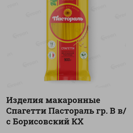
-
13
%
-
20
%
6.89
4.99
5.99
3.99
руб./
шт
руб./
шт
Яйца перепелиные
Конфеты фруктово-
копченые Молодецкие
ягодные Местное
Местное известное 20 шт
известное яблоко-тыква
упак Солигорска п/ф
Хоба
20шт в уп
60г
Показано 1-14 из 78
Показать 15-28 из 78
Изделия макаронные
Спагетти Пастораль гр. В в/
Каталог товаров
с Борисовский КХ
Специально для вас