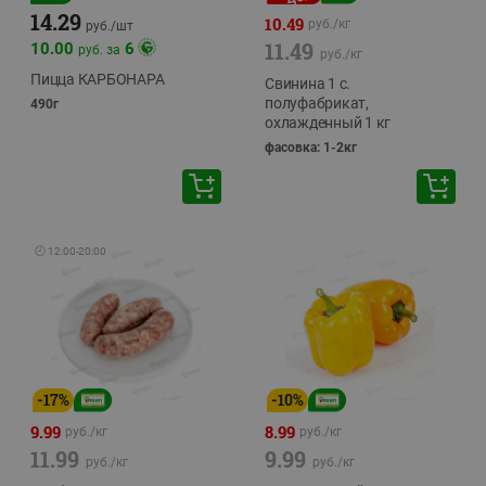
14.29
10.49
руб./
кг
руб./
шт
11.49
10.00
6
руб. за
руб./
кг
Пицца КАРБОНАРА
Свинина 1 с.
полуфабрикат,
490г
охлажденный 1 кг
фасовка: 1-2кг
🕘
12:00
-
20:00
-
17
%
-
10
%
9.99
8.99
руб./
кг
руб./
кг
11.99
9.99
руб./
кг
руб./
кг