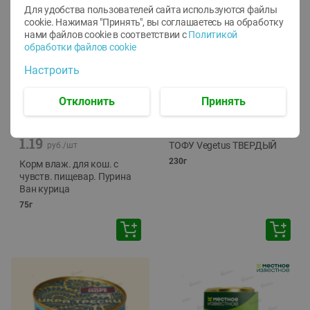
Для удобства пользователей сайта используются файлы
cookie. Нажимая "Принять", вы соглашаетесь
на обработку
нами файлов cookie в соответствии с
Политикой
обработки файлов cookie
Настроить
Отклонить
Принять
-
12
%
-
24
%
6.59
4.99
1.05
руб./
шт
руб./
шт
1.19
ТОФУ Vegetus ТВЕРДЫЙ
руб./
шт
230г
Корм влаж. для кош. с
чувств. пищевар. Пурина
Ван курица
75г