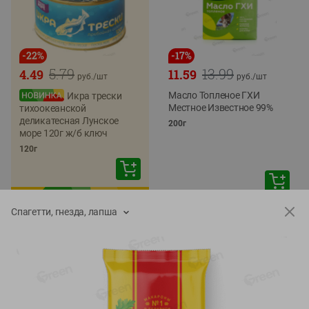
-
22
%
-
17
%
5.79
13.99
4.49
11.59
руб./
шт
руб./
шт
Масло Топленое ГХИ
Икра трески
Местное Известное 99%
тихоокеанской
деликатесная Лунское
200г
море 120г ж/б ключ
120г
Спагетти, гнезда, лапша