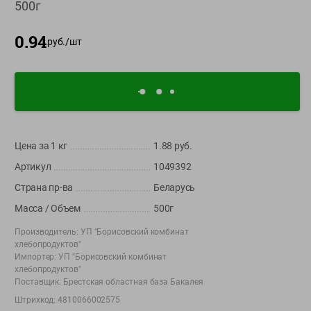
500г
О сервисе
0.94
руб./
шт
Настройки файлов cookie
Мой Green
Приложение Green c
доставкой и бонусной картой
App
Google
AppGallery
Цена за 1
кг
1.88
руб.
Store
Play
Артикул
1049392
Страна пр-ва
Беларусь
+375 44 560-60-61
Масса / Объем
500г
Время работы Call-центра: Пн.- Пт. с 09.00 до 17.00, СБ, ВС -
Производитель:
УП "Борисовский комбинат
выходной
хлебопродуктов"
Импортер:
УП "Борисовский комбинат
хлебопродуктов"
shop@green-market.by
Поставщик:
Брестская областная база Бакалея
Пишите нам свои вопросы, предложения и комментарии
Штрихкод:
4810066002575