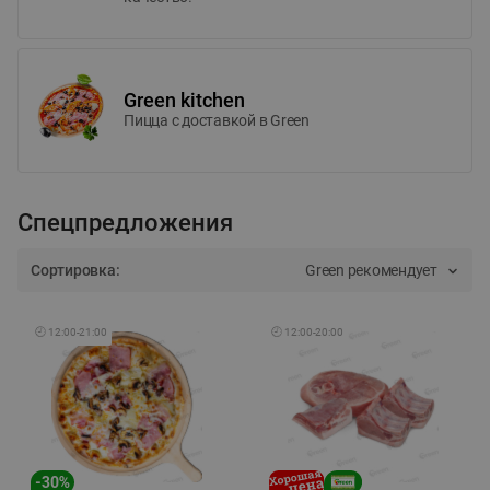
Green kitchen
Пицца c доставкой в Green
Спецпредложения
Сортировка:
Green рекомендует
🕘
12:00
-
21:00
🕘
12:00
-
20:00
-
30
%