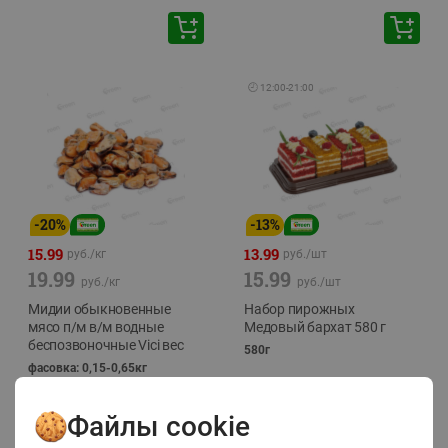
🕘
12:00
-
21:00
-
20
%
-
13
%
15.99
13.99
руб./
кг
руб./
шт
19.99
15.99
руб./
кг
руб./
шт
Мидии обыкновенные
Набор пирожных
мясо п/м в/м водные
Медовый бархат 580 г
беспозвоночные Vici вес
580г
фасовка: 0,15-0,65кг
Файлы cookie