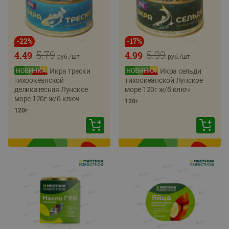
-
22
%
-
17
%
5.79
5.99
4.49
4.99
руб./
шт
руб./
шт
Икра трески
Икра сельди
тихоокеанской
тихоокеанской Лунское
деликатесная Лунское
море 120г ж/б ключ
море 120г ж/б ключ
120г
120г