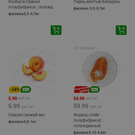
Колбаса Свиная
Перец желтый Беларусь
полуфабрикат, охлажд
фасовка: 0,3-0,7кг
фасовка:0,5-0,7кг
🕘
12:00
-
20:00
-
14
%
5.99
54.99
руб./
кг
руб./
кг
6.99
59.99
руб./
кг
руб./
кг
Персик свежий вес
Форель стейк
полуфабрикат,
фасовка:0,8-1кг
охлажденный
фасовка:0,15-0,6кг