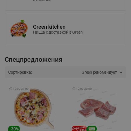
Green kitchen
Пицца c доставкой в Green
Спецпредложения
Сортировка:
Green рекомендует
🕘
12:00
-
21:00
🕘
12:00
-
20:00
-
30
%