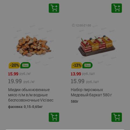
🕘
12:00
-
21:00
-
20
%
-
13
%
15.99
13.99
руб./
кг
руб./
шт
19.99
15.99
руб./
кг
руб./
шт
Мидии обыкновенные
Набор пирожных
мясо п/м в/м водные
Медовый бархат 580 г
беспозвоночные Vici вес
580г
фасовка: 0,15-0,65кг