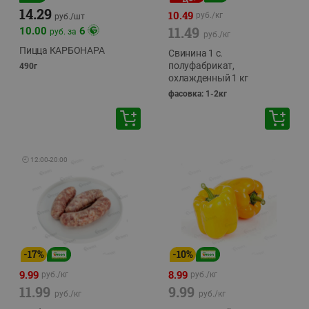
14.29
10.49
руб./
кг
руб./
шт
11.49
10.00
6
руб. за
руб./
кг
Пицца КАРБОНАРА
Свинина 1 с.
полуфабрикат,
490г
охлажденный 1 кг
фасовка: 1-2кг
🕘
12:00
-
20:00
-
17
%
-
10
%
9.99
8.99
руб./
кг
руб./
кг
11.99
9.99
руб./
кг
руб./
кг