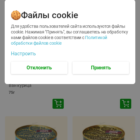
Файлы cookie
Для удобства пользователей сайта используются файлы
cookie. Нажимая "Принять", вы соглашаетесь
на обработку
нами файлов cookie в соответствии с
Политикой
обработки файлов cookie
-
12
%
-
24
%
Настроить
6.59
4.99
1.05
руб./
шт
руб./
шт
1.19
ТОФУ Vegetus ТВЕРДЫЙ
руб./
шт
Отклонить
Принять
230г
Корм влаж. для кош. с
чувств. пищевар. Пурина
Ван курица
75г