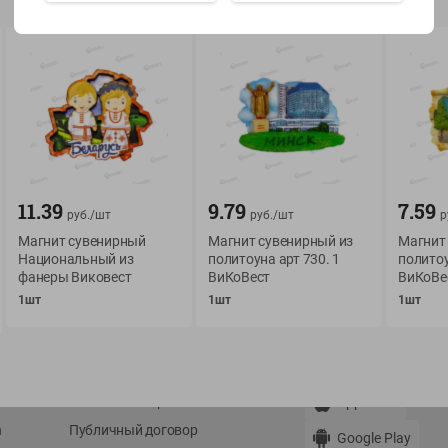
Показать 15-28 из 78
О сервисе
Мой Green
11.39
9.79
7.59
руб./
шт
руб./
шт
р
Оплата
История покупок
Магнит сувенирный
Магнит сувенирный из
Магнит
Условия доставки
Мои товары
Национальный из
политоуна арт 730. 1
политоу
фанеры Виковест
ВиКоВест
ВиКоВе
Возврат товара
Обратная связь
1шт
1шт
1шт
Оформление заказа
Приложение Green c
Приемка товара
доставкой и бонусно
Самовывоз
Рекламная игра
App Store
n
Публичный договор
Google Play