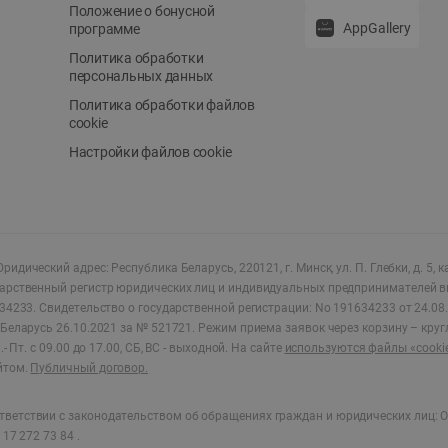
Положение о бонусной
AppGallery
программе
Политика обработки
персональных данных
Политика обработки файлов
cookie
Настройки файлов cookie
ридический адрес: Республика Беларусь, 220121, г. Минск, ул. П. Глебки, д. 5, к
дарственный регистр юридических лиц и индивидуальных предпринимателей в
34233.
Свидетельство о государственной регистрации: No 191634233 от 24.08.
Беларусь 26.10.2021 за № 521721. Режим приема заявок через корзину – круг
- Пт. с 09.00 до 17.00, СБ, ВС - выходной
.
На сайте
используются файлы «cooki
йтом.
Публичный договор.
ветствии с законодательством об обращениях граждан и юридических лиц: О
17 272 73 84 .