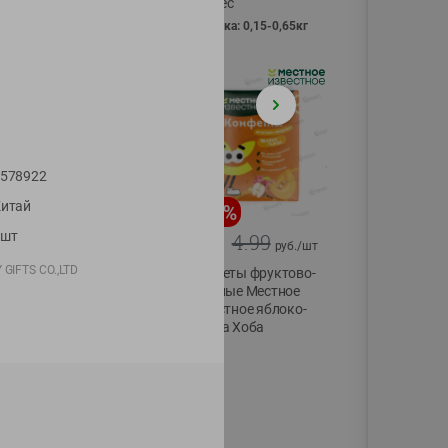
Vici вес
фасовка: 0,15-0,65кг
578922
итай
-
13
%
-
20
%
1шт
6.89
4.99
5.99
3.99
руб./
шт
руб./
шт
IFTS CO.,LTD
Яйца перепелиные
Конфеты фруктово-
копченые
ягодные Местное
Молодецкие
известное яблоко-
Местное известное
тыква Хоба
20 шт упак
60г
Солигорска п/ф
20шт в уп