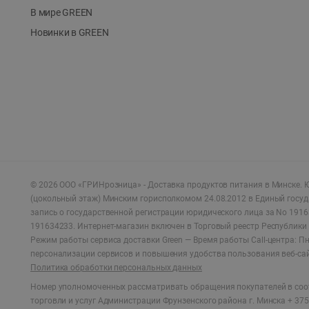
В мире GREEN
Новинки в GREEN
©
2026
ООО «ГРИНрозница» - Доставка продуктов питания в Минске.
Ю
(цокольный этаж) Минским горисполкомом 24.08.2012 в Единый госу
запись о государственной регистрации юридического лица за No 1916
191634233. Интернет-магазин включен в Торговый реестр Республики 
Режим работы сервиса доставки Green —
Время работы Call-центра: Пн.
персонализации сервисов и повышения удобства пользования веб-са
Политика обработки персональных данных
Номер уполномоченных рассматривать обращения покупателей в соот
торговли и услуг Администрации Фрунзенского района г. Минска + 375 