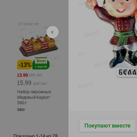
🕘
12:00
-
21:00
-
13
%
-
12
%
-
24
%
4.99
13.99
1.05
руб./
шт
руб./
шт
15.99
1.19
ТОФУ V
руб./
шт
руб./
шт
ТВЕРД
Набор пирожных
Корм влаж. для
230г
Медовый бархат
кош. с чувств.
580 г
пищевар. Пурина
Ван курица
580г
75г
Покупают вместе
Показано 1-14 из 78