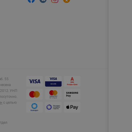
аб. 55
несена
2012.
УНП
лосуточно.
e»
с целью
тдел