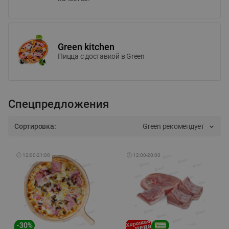
Green kitchen
Пицца c доставкой в Green
Спецпредложения
Сортировка:
Green рекомендует
🕘
12:00
-
21:00
🕘
12:00
-
20:00
-
30
%