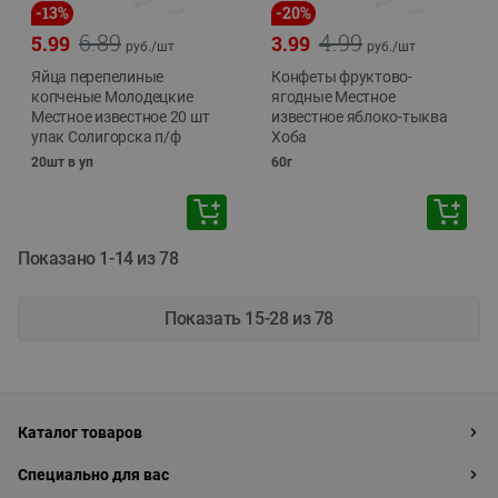
-
13
%
-
20
%
6.89
4.99
5.99
3.99
руб./
шт
руб./
шт
Яйца перепелиные
Конфеты фруктово-
копченые Молодецкие
ягодные Местное
Местное известное 20 шт
известное яблоко-тыква
упак Солигорска п/ф
Хоба
20шт в уп
60г
Показано 1-14 из 78
Показать 15-28 из 78
Каталог товаров
Специально для вас