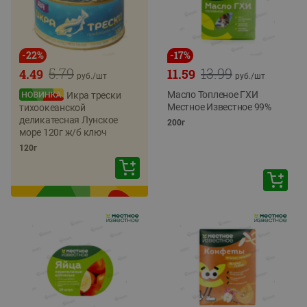
-
22
%
-
17
%
5.79
13.99
4.49
11.59
руб./
шт
руб./
шт
Масло Топленое ГХИ
Икра трески
Местное Известное 99%
тихоокеанской
деликатесная Лунское
200г
море 120г ж/б ключ
120г