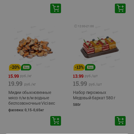
🕘
12:00
-
21:00
-
20
%
-
13
%
15.99
13.99
руб./
кг
руб./
шт
19.99
15.99
руб./
кг
руб./
шт
Мидии обыкновенные
Набор пирожных
мясо п/м в/м водные
Медовый бархат 580 г
беспозвоночные Vici вес
580г
фасовка: 0,15-0,65кг