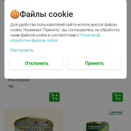
Файлы cookie
Для удобства пользователей сайта используются файлы
cookie. Нажимая "Принять", вы соглашаетесь
на обработку
нами файлов cookie в соответствии с
Политикой
обработки файлов cookie
-
12
%
-
24
%
Настроить
6.59
4.99
1.05
руб./
шт
руб./
шт
1.19
ТОФУ Vegetus ТВЕРДЫЙ
руб./
шт
Отклонить
Принять
230г
Корм влаж. для кош. с
чувств. пищевар. Пурина
Ван курица
75г