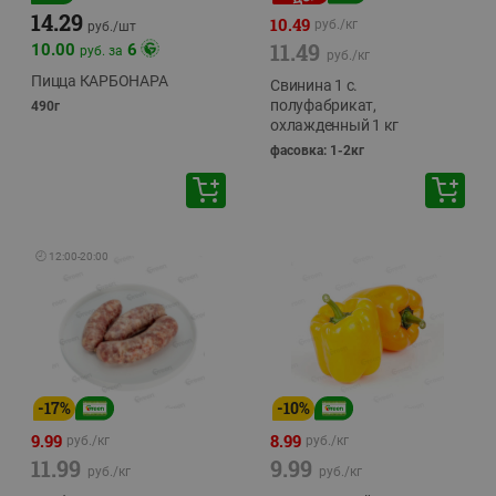
14.29
10.49
руб./
кг
руб./
шт
11.49
10.00
6
руб. за
руб./
кг
Пицца КАРБОНАРА
Свинина 1 с.
полуфабрикат,
490г
охлажденный 1 кг
фасовка: 1-2кг
🕘
12:00
-
20:00
-
17
%
-
10
%
9.99
8.99
руб./
кг
руб./
кг
11.99
9.99
руб./
кг
руб./
кг