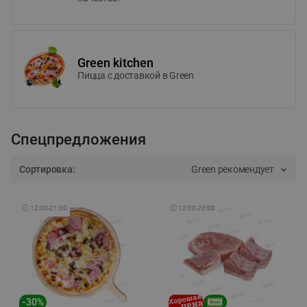
Green kitchen
Пицца c доставкой в Green
Спецпредложения
Сортировка:
Green рекомендует
🕘
12:00
-
21:00
🕘
12:00
-
20:00
-
30
%