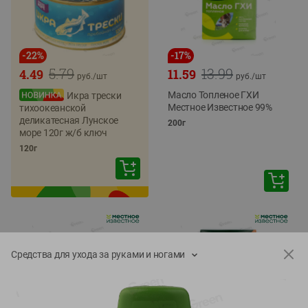
-
22
%
-
17
%
5.79
13.99
4.49
11.59
руб./
шт
руб./
шт
Масло Топленое ГХИ
Икра трески
Местное Известное 99%
тихоокеанской
деликатесная Лунское
200г
море 120г ж/б ключ
120г
Средства для ухода за руками и ногами