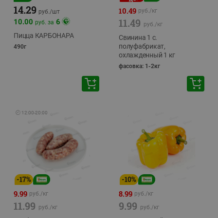
14.29
10.49
руб./
кг
руб./
шт
11.49
10.00
6
руб. за
руб./
кг
Пицца КАРБОНАРА
Свинина 1 с.
полуфабрикат,
490г
охлажденный 1 кг
фасовка: 1-2кг
🕘
12:00
-
20:00
-
17
%
-
10
%
9.99
8.99
руб./
кг
руб./
кг
11.99
9.99
руб./
кг
руб./
кг