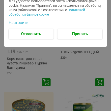
Для удобства пользователей сайта используются файлы
cookie. Нажимая "Принять", вы соглашаетесь
на обработку
нами файлов cookie в соответствии с
Политикой
обработки файлов cookie
Настроить
Отклонить
Принять
-
12
%
-
24
%
6.59
4.99
1.05
руб./
шт
руб./
шт
1.19
ТОФУ Vegetus ТВЕРДЫЙ
руб./
шт
230г
Корм влаж. для кош. с
чувств. пищевар. Пурина
Ван курица
75г