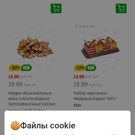
🕘
12:00
-
21:00
-
20
%
-
13
%
15.99
13.99
руб./
кг
руб./
шт
19.99
15.99
руб./
кг
руб./
шт
Мидии обыкновенные
Набор пирожных
мясо п/м в/м водные
Медовый бархат 580 г
беспозвоночные Vici вес
580г
фасовка: 0,15-0,65кг
Файлы cookie