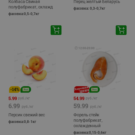
Колбаса Свиная
Перец желтый Беларусь
полуфабрикат, охлажд
фасовка: 0,3-0,7кг
фасовка:0,5-0,7кг
🕘
12:00
-
20:00
-
14
%
5.99
54.99
руб./
кг
руб./
кг
6.99
59.99
руб./
кг
руб./
кг
Персик свежий вес
Форель стейк
полуфабрикат,
фасовка:0,8-1кг
охлажденный
фасовка:0,15-0,6кг