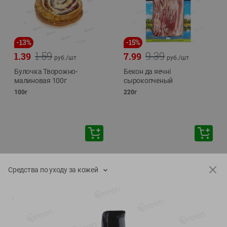
-
13
%
-
15
%
1.59
9.39
1.39
7.99
руб./
шт
руб./
шт
Булочка Творожно-
Бекон да яечнi
малиновая 100г
сырокопченый
100г
220г
Средства по уходу за кожей