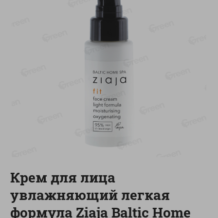
-
11
%
-
15
%
11.19
5.19
9.99
4.39
руб./
шт
руб./
шт
Колбаска салями Парма
Сок мультифруктовый
сыровяленая куриная
Rich
сорт экстра
1л
180г
Показано 1-14 из 68
Показать 15-28 из 68
Крем для лица
Каталог товаров
увлажняющий легкая
формула Ziaja Baltic Home
Специально для вас