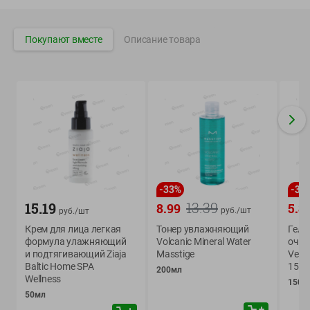
Вакансии
👋
Корпоративный сайт Green
Покупают вместе
Описание товара
©
2026
ООО «ГРИНрозница» - Доставка продуктов питания в
Минске.
Юридическая информация и условия пользовательского
соглашения
Номер уполномоченных рассматривать обращения покупателей в
-
33
%
-
34
соответствии с законодательством об обращениях граждан и
юридических лиц: Отдел торговли и услуг Администрации
13.39
15.19
8.99
5.8
руб./
шт
руб./
шт
Фрунзенского района г. Минска + 375 17 272 73 84 .
Крем для лица легкая
Тонер увлажняющий
Гель
Номер и адрес электронной почты лица, уполномоченного
формула улажняющий
Volcanic Mineral Water
очищ
продавцом рассматривать обращения покупателей о нарушении их
и подтягивающий Ziaja
Masstige
Vega
прав, предусмотренных законодательством о защите прав
Baltic Home SPA
150 
200мл
потребителей: +375 44 560-60-61, shop@green-dostavka.by.
Wellness
150м
50мл
Способы оплаты товара: