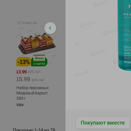
🕘
12:00
-
21:00
-
13
%
-
12
%
-
24
%
4.99
13.99
1.05
руб./
шт
руб./
шт
15.99
1.19
ТОФУ V
руб./
шт
руб./
шт
ТВЕРД
Набор пирожных
Корм влаж. для
230г
Медовый бархат
кош. с чувств.
580 г
пищевар. Пурина
Ван курица
580г
75г
Покупают вместе
Показано 1-14 из 78