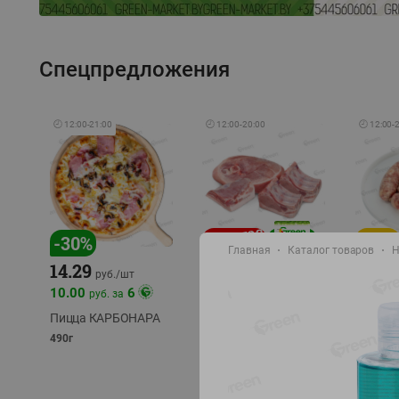
Спецпредложения
🕘
12:00
-
21:00
🕘
12:00
-
20:00
🕘
12:00
-
-
17
%
-
30
%
Главная
Каталог товаров
Н
14.29
10.49
9.99
руб./
кг
руб
руб./
шт
11.49
11.99
10.00
6
руб. за
руб./
кг
Пицца КАРБОНАРА
Свинина 1 с.
Колбас
полуфабрикат,
полуфа
490г
охлажденный 1 кг
охлажд
фасовка: 1-2кг
фасовка: