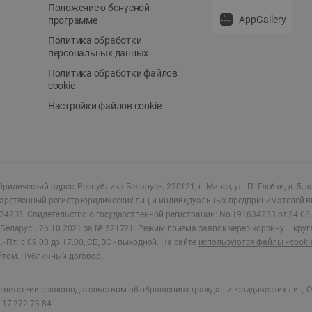
Положение о бонусной
AppGallery
программе
Политика обработки
персональных данных
Политика обработки файлов
cookie
Настройки файлов cookie
ридический адрес: Республика Беларусь, 220121, г. Минск, ул. П. Глебки, д. 5, к
дарственный регистр юридических лиц и индивидуальных предпринимателей в
34233.
Свидетельство о государственной регистрации: No 191634233 от 24.08.
Беларусь 26.10.2021 за № 521721. Режим приема заявок через корзину – круг
- Пт. с 09.00 до 17.00, СБ, ВС - выходной
.
На сайте
используются файлы «cooki
йтом.
Публичный договор.
ветствии с законодательством об обращениях граждан и юридических лиц: О
17 272 73 84 .