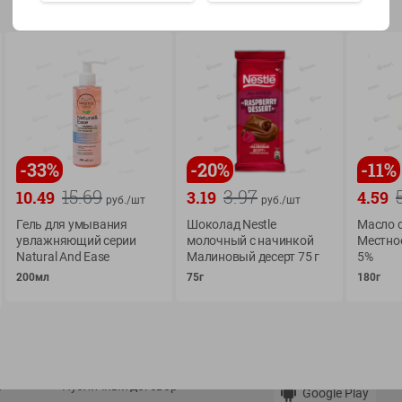
Показать 15-28 из 78
-
33
%
-
20
%
-
11
%
О сервисе
Мой Green
15.69
3.97
10.49
3.19
4.59
руб./
шт
руб./
шт
Оплата
История покупок
Гель для умывания
Шоколад Nestle
Масло 
Условия доставки
Мои товары
увлажняющий серии
молочный с начинкой
Местное
Возврат товара
Natural And Ease
Малиновый десерт 75 г
5%
Обратная связь
200мл
75г
180г
Оформление заказа
Приложение Green c
Приемка товара
доставкой и бонусно
Самовывоз
Рекламная игра
App Store
n
Публичный договор
Google Play