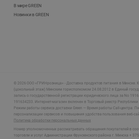
В мире GREEN
Новинки в GREEN
©
2026
ООО «ГРИНрозница» - Доставка продуктов питания в Минске.
Ю
(цокольный этаж) Минским горисполкомом 24.08.2012 в Единый госу
запись о государственной регистрации юридического лица за No 1916
191634233. Интернет-магазин включен в Торговый реестр Республики 
Режим работы сервиса доставки Green —
Время работы Call-центра: Пн.
персонализации сервисов и повышения удобства пользования веб-са
Политика обработки персональных данных
Номер уполномоченных рассматривать обращения покупателей в соот
торговли и услуг Администрации Фрунзенского района г. Минска + 375 