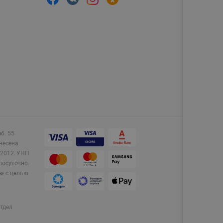
аб. 55
несена
2012.
УНП
лосуточно.
e»
с целью
тдел