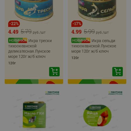
-
22
%
-
17
%
5.79
5.99
4.49
4.99
руб./
шт
руб./
шт
Икра трески
Икра сельди
тихоокеанской
тихоокеанской Лунское
деликатесная Лунское
море 120г ж/б ключ
море 120г ж/б ключ
120г
120г