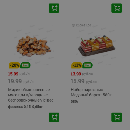
🕘
12:00
-
21:00
-
20
%
-
13
%
15.99
13.99
руб./
кг
руб./
шт
19.99
15.99
руб./
кг
руб./
шт
Мидии обыкновенные
Набор пирожных
мясо п/м в/м водные
Медовый бархат 580 г
беспозвоночные Vici вес
580г
фасовка: 0,15-0,65кг