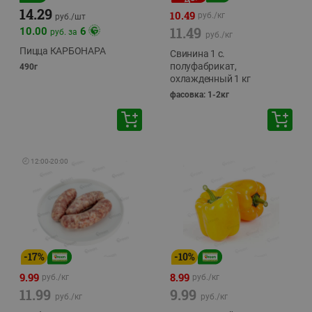
14.29
10.49
руб./
кг
руб./
шт
11.49
10.00
6
руб. за
руб./
кг
Пицца КАРБОНАРА
Свинина 1 с.
полуфабрикат,
490г
охлажденный 1 кг
фасовка: 1-2кг
🕘
12:00
-
20:00
-
17
%
-
10
%
9.99
8.99
руб./
кг
руб./
кг
11.99
9.99
руб./
кг
руб./
кг