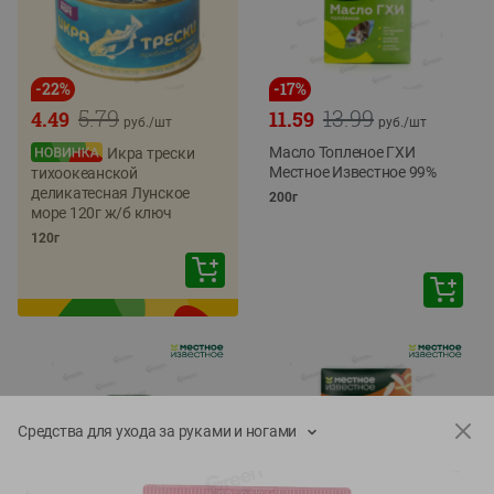
-
22
%
-
17
%
5.79
13.99
4.49
11.59
руб./
шт
руб./
шт
Масло Топленое ГХИ
Икра трески
Местное Известное 99%
тихоокеанской
деликатесная Лунское
200г
море 120г ж/б ключ
120г
Средства для ухода за руками и ногами