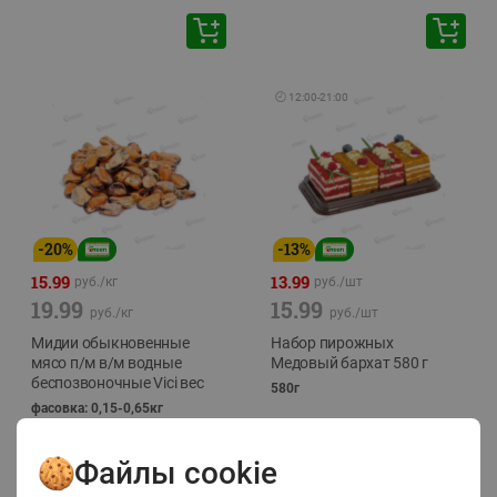
🕘
12:00
-
21:00
-
20
%
-
13
%
15.99
13.99
руб./
кг
руб./
шт
19.99
15.99
руб./
кг
руб./
шт
Мидии обыкновенные
Набор пирожных
мясо п/м в/м водные
Медовый бархат 580 г
беспозвоночные Vici вес
580г
фасовка: 0,15-0,65кг
Файлы cookie