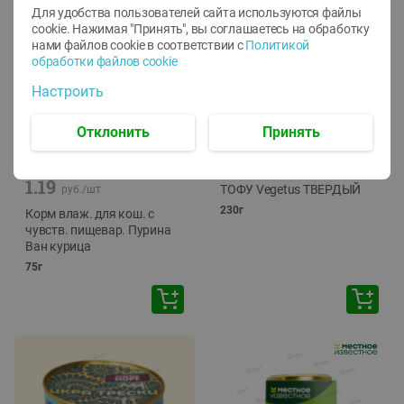
Для удобства пользователей сайта используются файлы
cookie. Нажимая "Принять", вы соглашаетесь
на обработку
нами файлов cookie в соответствии с
Политикой
обработки файлов cookie
Настроить
Отклонить
Принять
-
12
%
-
24
%
6.59
4.99
1.05
руб./
шт
руб./
шт
1.19
ТОФУ Vegetus ТВЕРДЫЙ
руб./
шт
230г
Корм влаж. для кош. с
чувств. пищевар. Пурина
Ван курица
75г