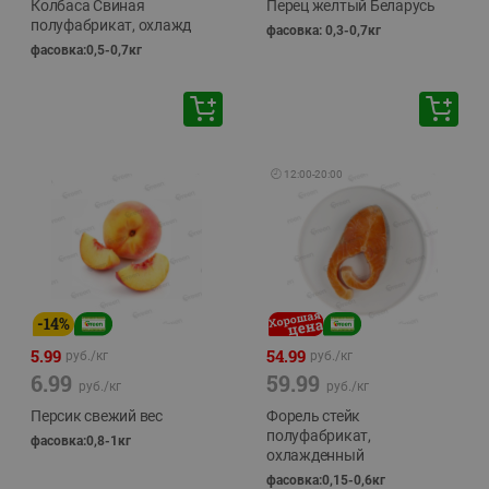
Колбаса Свиная
Перец желтый Беларусь
полуфабрикат, охлажд
фасовка: 0,3-0,7кг
фасовка:0,5-0,7кг
🕘
12:00
-
20:00
-
14
%
5.99
54.99
руб./
кг
руб./
кг
6.99
59.99
руб./
кг
руб./
кг
Персик свежий вес
Форель стейк
полуфабрикат,
фасовка:0,8-1кг
охлажденный
фасовка:0,15-0,6кг