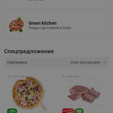
Green kitchen
Пицца c доставкой в Green
Спецпредложения
Сортировка:
Green рекомендует
🕘
12:00
-
21:00
🕘
12:00
-
20:00
-
30
%