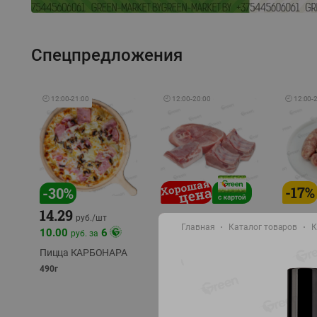
Спецпредложения
🕘
12:00
-
21:00
🕘
12:00
-
20:00
🕘
12:00
-
-
17
%
-
30
%
14.29
10.49
9.99
руб./
кг
руб
руб./
шт
Главная
Каталог товаров
К
11.49
11.99
10.00
6
руб. за
руб./
кг
Пицца КАРБОНАРА
Свинина 1 с.
Колбас
полуфабрикат,
полуфа
490г
охлажденный 1 кг
охлажд
фасовка: 1-2кг
фасовка: