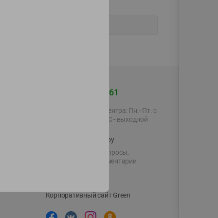
+375 44 560-60-61
Время работы Call-центра: Пн.- Пт. с
09.00 до 17.00, СБ, ВС - выходной
shop@green-market.by
Пишите нам свои вопросы,
предложения и комментарии
й картой
Вакансии
👋
Корпоративный сайт Green