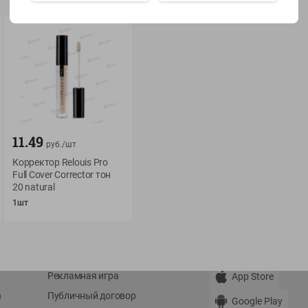
Показать 15-28 из 78
О сервисе
Мой Green
11.49
руб./
шт
Оплата
История покупок
Корректор Relouis Pro
Full Cover Corrector тон
Условия доставки
Мои товары
20 natural
Возврат товара
Обратная связь
1шт
Оформление заказа
Приложение Green c
Приемка товара
доставкой и бонусно
Самовывоз
Рекламная игра
App Store
n
Публичный договор
Google Play