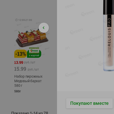
🕘
12:00
-
21:00
-
13
%
-
12
%
-
22
%
4.49
13.99
1.05
руб./
шт
руб./
шт
15.99
1.19
руб./
шт
руб./
шт
трески
Набор пирожных
Корм влаж. для
тихоок
Медовый бархат
кош. с чувств.
делика
580 г
пищевар. Пурина
Лунско
Ван курица
580г
ж/б кл
75г
120г
Покупают вместе
Показано 1-14 из 78