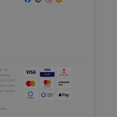
аб. 55
несена
2012.
УНП
лосуточно.
e»
с целью
тдел