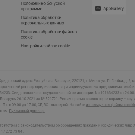
Положение о бонусной
AppGallery
программе
Политика обработки
персональных данных
Политика обработки файлов
cookie
Настройки файлов cookie
ридический адрес: Республика Беларусь, 220121, г. Минск, ул. П. Глебки, д. 5, к
дарственный регистр юридических лиц и индивидуальных предпринимателей в
34233.
Свидетельство о государственной регистрации: No 191634233 от 24.08.
Беларусь 26.10.2021 за № 521721. Режим приема заявок через корзину – круг
- Пт. с 09.00 до 17.00, СБ, ВС - выходной
.
На сайте
используются файлы «cooki
йтом.
Публичный договор.
ветствии с законодательством об обращениях граждан и юридических лиц: О
17 272 73 84 .