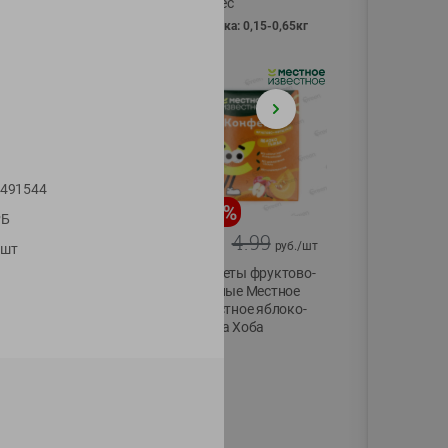
Vici вес
фасовка: 0,15-0,65кг
491544
-
13
%
-
20
%
РБ
6.89
4.99
5.99
3.99
руб./
шт
руб./
шт
1шт
Яйца перепелиные
Конфеты фруктово-
копченые
ягодные Местное
Молодецкие
известное яблоко-
Местное известное
тыква Хоба
20 шт упак
60г
Солигорска п/ф
20шт в уп