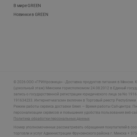
В мире GREEN
Новинки в GREEN
©
2026
ООО «ГРИНрозница» - Доставка продуктов питания в Минске.
Ю
(цокольный этаж) Минским горисполкомом 24.08.2012 в Единый госу
запись о государственной регистрации юридического лица за No 1916
191634233. Интернет-магазин включен в Торговый реестр Республики 
Режим работы сервиса доставки Green —
Время работы Call-центра: Пн.
персонализации сервисов и повышения удобства пользования веб-са
Политика обработки персональных данных
Номер уполномоченных рассматривать обращения покупателей в соот
торговли и услуг Администрации Фрунзенского района г. Минска + 375 