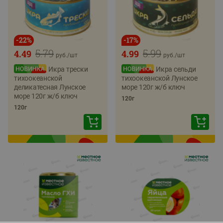
-
22
%
-
17
%
5.79
5.99
4.49
4.99
руб./
шт
руб./
шт
Икра трески
Икра сельди
тихоокеанской
тихоокеанской Лунское
деликатесная Лунское
море 120г ж/б ключ
море 120г ж/б ключ
120г
120г