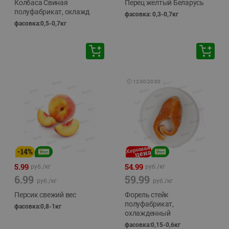
Колбаса Свиная
Перец желтый Беларусь
полуфабрикат, охлажд
фасовка: 0,3-0,7кг
фасовка:0,5-0,7кг
🕘
12:00
-
20:00
-
14
%
5.99
54.99
руб./
кг
руб./
кг
6.99
59.99
руб./
кг
руб./
кг
Персик свежий вес
Форель стейк
полуфабрикат,
фасовка:0,8-1кг
охлажденный
фасовка:0,15-0,6кг