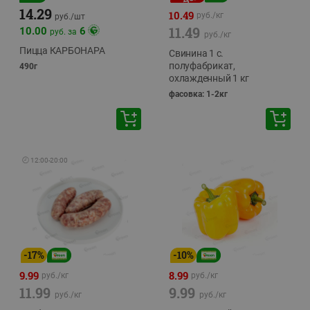
14.29
10.49
руб./
кг
руб./
шт
11.49
10.00
6
руб. за
руб./
кг
Пицца КАРБОНАРА
Свинина 1 с.
полуфабрикат,
490г
охлажденный 1 кг
фасовка: 1-2кг
🕘
12:00
-
20:00
-
17
%
-
10
%
9.99
8.99
руб./
кг
руб./
кг
11.99
9.99
руб./
кг
руб./
кг