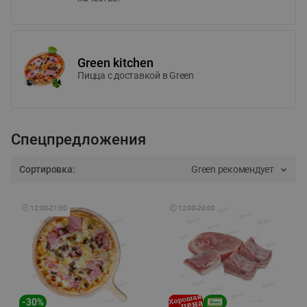
Green kitchen
Пицца c доставкой в Green
Спецпредложения
Сортировка:
Green рекомендует
🕘
12:00
-
21:00
🕘
12:00
-
20:00
-
30
%