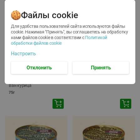
Файлы cookie
Для удобства пользователей сайта используются файлы
cookie. Нажимая "Принять", вы соглашаетесь
на обработку
нами файлов cookie в соответствии с
Политикой
обработки файлов cookie
-
12
%
-
24
%
Настроить
6.59
4.99
1.05
руб./
шт
руб./
шт
1.19
ТОФУ Vegetus ТВЕРДЫЙ
руб./
шт
Отклонить
Принять
230г
Корм влаж. для кош. с
чувств. пищевар. Пурина
Ван курица
75г