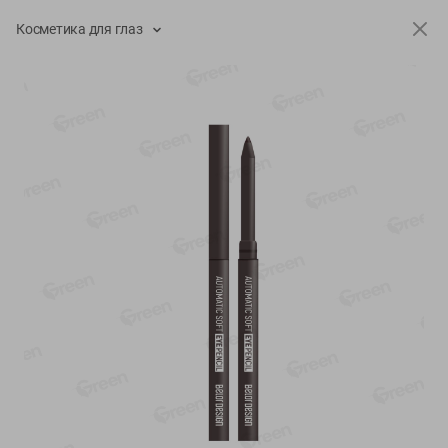
-
17
%
-
13
%
Косметика для глаз
13.99
6.89
11.59
5.99
руб./
шт
руб./
шт
Масло Топленое ГХИ
Яйца перепелиные
Местное Известное 99%
копченые Молодецкие
Местное известное 20 шт
200г
упак Солигорска п/ф
20шт в уп
Показано 1-14 из 79
Показать 15-28 из 79
Каталог товаров
Специально для вас