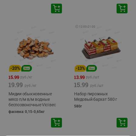
🕘
12:00
-
21:00
-
20
%
-
13
%
15.99
13.99
руб./
кг
руб./
шт
19.99
15.99
руб./
кг
руб./
шт
Мидии обыкновенные
Набор пирожных
мясо п/м в/м водные
Медовый бархат 580 г
беспозвоночные Vici вес
580г
фасовка: 0,15-0,65кг