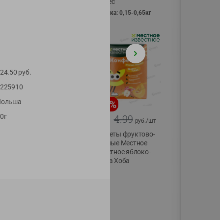
Vici вес
фасовка: 0,15-0,65кг
24.50
руб.
225910
Польша
-
13
%
-
20
%
0г
6.89
4.99
5.99
3.99
руб./
шт
руб./
шт
Яйца перепелиные
Конфеты фруктово-
копченые
ягодные Местное
Молодецкие
известное яблоко-
Местное известное
тыква Хоба
20 шт упак
60г
Солигорска п/ф
20шт в уп