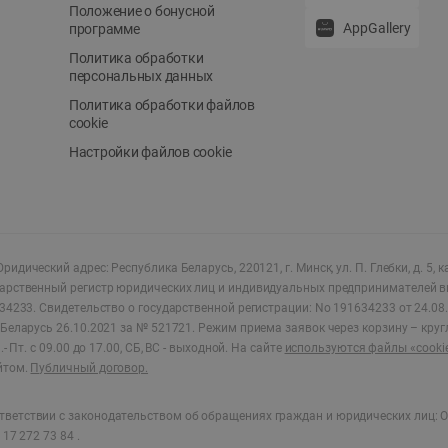
Положение о бонусной
AppGallery
программе
Политика обработки
персональных данных
Политика обработки файлов
cookie
Настройки файлов cookie
ридический адрес: Республика Беларусь, 220121, г. Минск, ул. П. Глебки, д. 5, к
дарственный регистр юридических лиц и индивидуальных предпринимателей в
34233.
Свидетельство о государственной регистрации: No 191634233 от 24.08.
Беларусь 26.10.2021 за № 521721. Режим приема заявок через корзину – круг
- Пт. с 09.00 до 17.00, СБ, ВС - выходной
.
На сайте
используются файлы «cooki
йтом.
Публичный договор.
ветствии с законодательством об обращениях граждан и юридических лиц: О
17 272 73 84 .