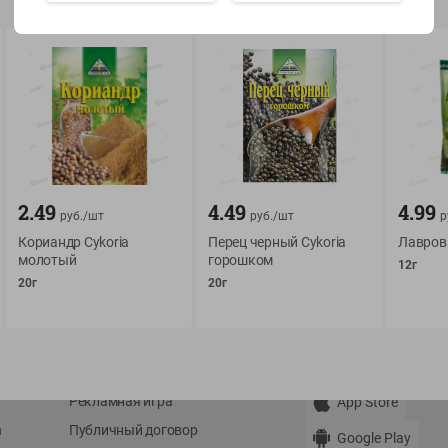
Показать 15-28 из 78
О сервисе
Мой Green
2.49
4.49
4.99
руб./
шт
руб./
шт
р
Оплата
История покупок
Кориандр Cykoria
Перец черный Cykoria
Лавровы
Условия доставки
Мои товары
молотый
горошком
12г
20г
20г
Возврат товара
Обратная связь
Оформление заказа
Приложение Green c
Приемка товара
доставкой и бонусно
Самовывоз
Рекламная игра
App Store
n
Публичный договор
Google Play