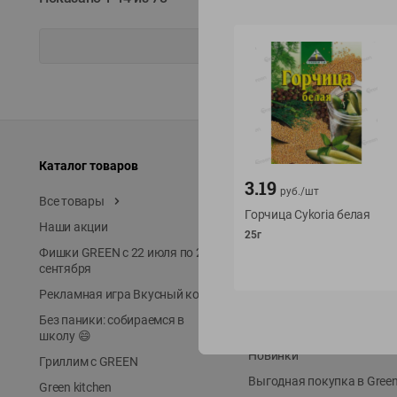
Каталог товаров
Специально для вас
3.19
руб./
шт
Все товары
Акции
Горчица Cykoria белая
Наши акции
Местное известное
25г
Фишки GREEN с 22 июля по 22
ЭКОлиния
сентября
Prime Steak
Рекламная игра Вкусный код
Собственное пр-во
Без паники: собираемся в
Первое правило
школу 😄
Новинки
Гриллим с GREEN
Выгодная покупка в Gree
Green kitchen