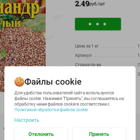
2.49
руб./
шт
Цена за 1
кг
1
Артикул
1
Страна пр-ва
-
22
%
-
17
%
Масса / Объем
2
6.59
5.79
13.99
4.49
11.59
руб./
шт
руб./
шт
руб./
шт
Файлы cookie
Производитель:
CYKORIA S.A
egetus
Масло Топленое
Икра
Импортер:
ООО "ПТЛК"
ЫЙ
ГХИ Местное
трески
Для удобства пользователей сайта используются
Известное 99%
тихоокеанской
файлы cookie. Нажимая "Принять", вы соглашаетесь
на
Штрихкод:
5900288109691
деликатесная
обработку нами файлов cookie в соответствии с
200г
Лунское море 120г
Политикой обработки файлов cookie
ж/б ключ
Настроить
120г
Описание товара
Отклонить
Принять