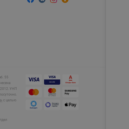
аб. 55
несена
2012.
УНП
лосуточно.
e»
с целью
тдел