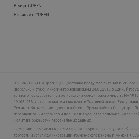
В мире GREEN
Новинки в GREEN
©
2026
ООО «ГРИНрозница» - Доставка продуктов питания в Минске.
Ю
(цокольный этаж) Минским горисполкомом 24.08.2012 в Единый госу
запись о государственной регистрации юридического лица за No 1916
191634233. Интернет-магазин включен в Торговый реестр Республики 
Режим работы сервиса доставки Green —
Время работы Call-центра: Пн.
персонализации сервисов и повышения удобства пользования веб-са
Политика обработки персональных данных
Номер уполномоченных рассматривать обращения покупателей в соот
торговли и услуг Администрации Фрунзенского района г. Минска + 375 