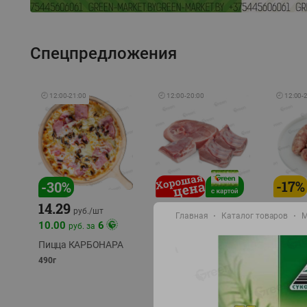
Спецпредложения
🕘
12:00
-
21:00
🕘
12:00
-
20:00
🕘
12:00
-
-
17
%
-
30
%
14.29
10.49
9.99
руб./
кг
руб
руб./
шт
Главная
Каталог товаров
М
11.49
11.99
10.00
6
руб. за
руб./
кг
Пицца КАРБОНАРА
Свинина 1 с.
Колбас
полуфабрикат,
полуфа
490г
охлажденный 1 кг
охлажд
фасовка: 1-2кг
фасовка: