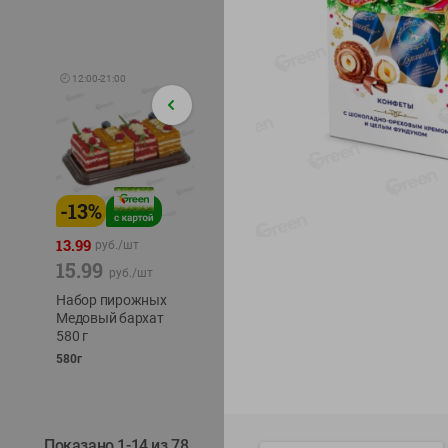
🕘
12:00
-
21:00
-
13
%
-
12
%
-
22
%
4.49
13.99
1.05
руб./
шт
руб./
шт
15.99
1.19
руб./
шт
руб./
шт
трески
Набор пирожных
Корм влаж. для
тихоок
Медовый бархат
кош. с чувств.
делика
580 г
пищевар. Пурина
Лунско
Ван курица
580г
ж/б кл
75г
120г
Показано 1-14 из 78