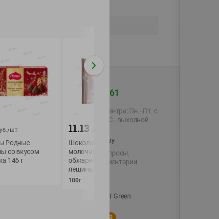
+375 44 560-60-61
Время работы Call-центра: Пн.- Пт. с
09.00 до 17.00, СБ, ВС - выходной
11.13
6.75
уб./
шт
руб./
шт
руб./
шт
shop@green-market.by
ы Родные
Шоколад Риттер Спорт
Конфеты
ры со вкусом
молочный с цельным
глазированные А
Пишите нам свои вопросы,
а 146 г
обжаренным орехом
в молочном шоко
предложения и комментарии
лещины (Extra Nut)
Спартак
й картой
100г
200г
Вакансии
👋
Корпоративный сайт Green