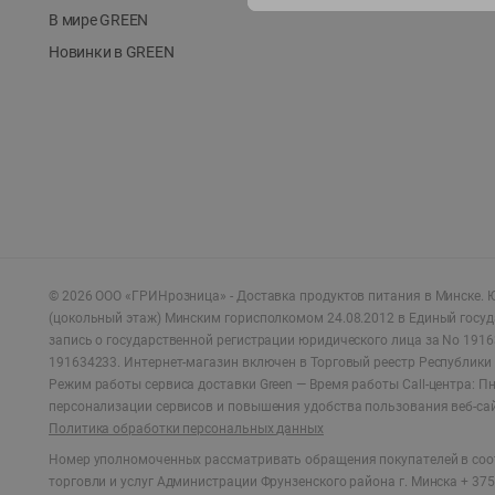
В мире GREEN
Новинки в GREEN
©
2026
ООО «ГРИНрозница» - Доставка продуктов питания в Минске.
Ю
(цокольный этаж) Минским горисполкомом 24.08.2012 в Единый госу
запись о государственной регистрации юридического лица за No 1916
191634233. Интернет-магазин включен в Торговый реестр Республики 
Режим работы сервиса доставки Green —
Время работы Call-центра: Пн.
персонализации сервисов и повышения удобства пользования веб-са
Политика обработки персональных данных
Номер уполномоченных рассматривать обращения покупателей в соот
торговли и услуг Администрации Фрунзенского района г. Минска + 375 