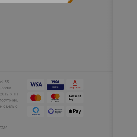
аб. 55
несена
2012.
УНП
лосуточно.
e»
с целью
тдел