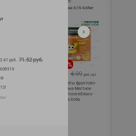
Vici вес
фасовка: 0,15-0,65кг
шт
71.52
руб.
2.41
руб.
-
13
%
-
20
%
608519
6.89
4.99
5.99
3.99
руб./
шт
руб./
шт
РФ
Яйца перепелиные
Конфеты фруктово-
12г
копченые
ягодные Местное
Молодецкие
известное яблоко-
брь"
Местное известное
тыква Хоба
20 шт упак
60г
Солигорска п/ф
20шт в уп