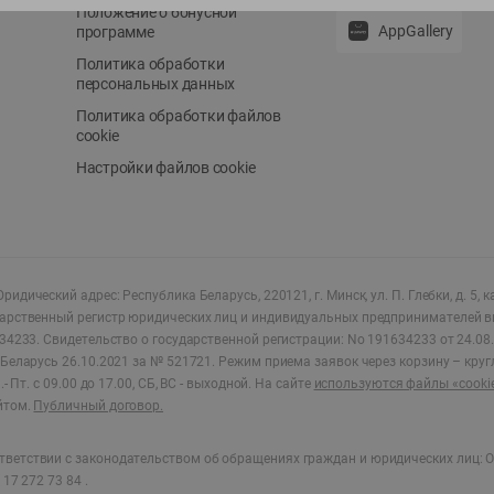
Положение о бонусной
AppGallery
программе
Политика обработки
персональных данных
Политика обработки файлов
cookie
Настройки файлов cookie
ридический адрес: Республика Беларусь, 220121, г. Минск, ул. П. Глебки, д. 5, к
дарственный регистр юридических лиц и индивидуальных предпринимателей в
34233.
Свидетельство о государственной регистрации: No 191634233 от 24.08.
Беларусь 26.10.2021 за № 521721. Режим приема заявок через корзину – круг
- Пт. с 09.00 до 17.00, СБ, ВС - выходной
.
На сайте
используются файлы «cooki
йтом.
Публичный договор.
ветствии с законодательством об обращениях граждан и юридических лиц: О
17 272 73 84 .