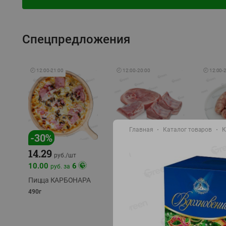
Спецпредложения
🕘
12:00
-
21:00
🕘
12:00
-
20:00
🕘
12:00
-
Главная
Каталог товаров
К
-
17
%
-
30
%
14.29
10.49
9.99
руб./
кг
руб
руб./
шт
11.49
11.99
10.00
6
руб. за
руб./
кг
Пицца КАРБОНАРА
Свинина 1 с.
Колбас
полуфабрикат,
полуфа
490г
охлажденный 1 кг
охлажд
фасовка: 1-2кг
фасовка: