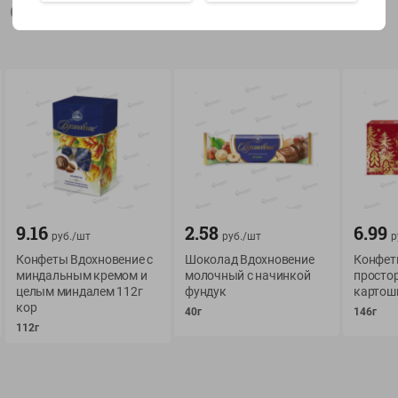
Описание товара
Показать 15-28 из 78
О сервисе
Мой Green
Оплата
История покупок
Условия доставки
Мои товары
9.16
2.58
6.99
руб./
шт
руб./
шт
р
Возврат товара
Конфеты Вдохновение с
Шоколад Вдохновение
Конфет
Обратная связь
миндальным кремом и
молочный с начинкой
просто
Оформление заказа
целым миндалем 112г
фундук
картошк
Приложение Green c
Приемка товара
кор
40г
146г
доставкой и бонусно
112г
Самовывоз
Рекламная игра
App Store
n
Публичный договор
Google Play