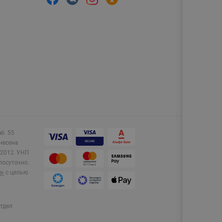
аб. 55
несена
2012.
УНП
лосуточно.
e»
с целью
тдел