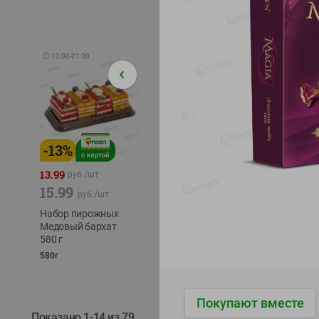
🕘
12:00
-
21:00
-
13
%
-
12
%
-
24
%
4.99
13.99
1.05
руб./
шт
руб./
шт
15.99
1.19
ТОФУ V
руб./
шт
руб./
шт
ТВЕРД
Набор пирожных
Корм влаж. для
230г
Медовый бархат
кош. с чувств.
580 г
пищевар. Пурина
Ван курица
580г
75г
Покупают вместе
Показано 1-14 из 79