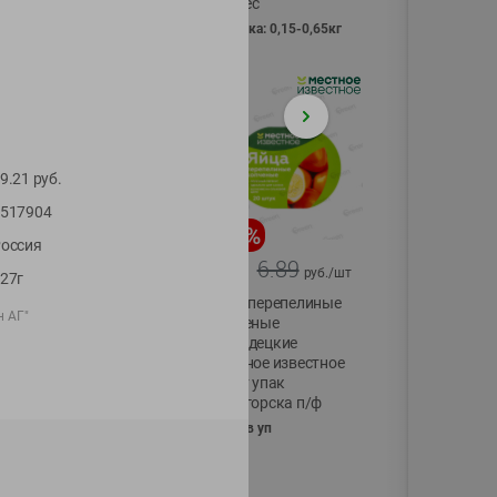
Vici вес
фасовка: 0,15-0,65кг
9.21
руб.
517904
-
17
%
-
13
%
оссия
13.99
6.89
11.59
5.99
руб./
шт
руб./
шт
27г
Масло Топленое
Яйца перепелиные
н АГ"
ГХИ Местное
копченые
Известное 99%
Молодецкие
Местное известное
200г
20 шт упак
Солигорска п/ф
20шт в уп