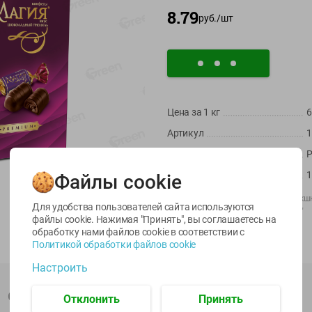
8.79
руб./
шт
Цена за 1
кг
6
Артикул
1
-
22
%
-
17
%
Страна пр-ва
Р
6.59
5.79
5.99
4.49
4.99
руб./
шт
руб./
шт
руб./
шт
Масса / Объем
1
Файлы cookie
egetus
Икра
Икра
Производитель:
АО "Эссен Продакш
ЫЙ
трески
сельди
Для удобства пользователей сайта используются
Импортер:
ООО "Владпродимпорт"
тихоокеанской
тихоокеанской
файлы cookie. Нажимая "Принять", вы соглашаетесь
на
деликатесная
Лунское море 120г
Штрихкод:
4604248028626
обработку нами файлов cookie в соответствии с
Лунское море 120г
ж/б ключ
Политикой обработки файлов cookie
ж/б ключ
120г
Настроить
120г
Описание товара
Отклонить
Принять