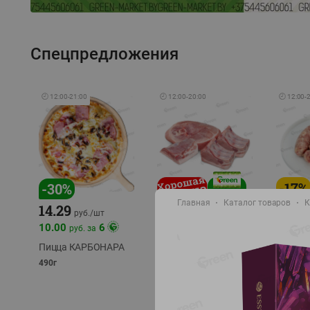
Спецпредложения
🕘
12:00
-
21:00
🕘
12:00
-
20:00
🕘
12:00
-
-
17
%
-
30
%
Главная
Каталог товаров
К
14.29
10.49
9.99
руб./
кг
руб
руб./
шт
11.49
11.99
10.00
6
руб. за
руб./
кг
Пицца КАРБОНАРА
Свинина 1 с.
Колбас
полуфабрикат,
полуфа
490г
охлажденный 1 кг
охлажд
фасовка: 1-2кг
фасовка: