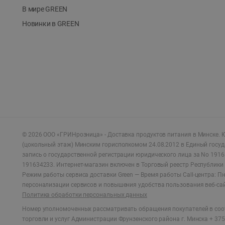
В мире GREEN
Новинки в GREEN
©
2026
ООО «ГРИНрозница» - Доставка продуктов питания в Минске.
Ю
(цокольный этаж) Минским горисполкомом 24.08.2012 в Единый госу
запись о государственной регистрации юридического лица за No 1916
191634233. Интернет-магазин включен в Торговый реестр Республики 
Режим работы сервиса доставки Green —
Время работы Call-центра: Пн.
персонализации сервисов и повышения удобства пользования веб-са
Политика обработки персональных данных
Номер уполномоченных рассматривать обращения покупателей в соот
торговли и услуг Администрации Фрунзенского района г. Минска + 375 