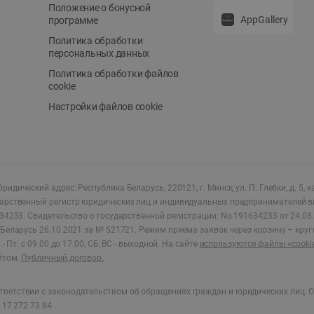
Положение о бонусной
AppGallery
программе
Политика обработки
персональных данных
Политика обработки файлов
cookie
Настройки файлов cookie
ридический адрес: Республика Беларусь, 220121, г. Минск, ул. П. Глебки, д. 5, к
дарственный регистр юридических лиц и индивидуальных предпринимателей в
34233.
Свидетельство о государственной регистрации: No 191634233 от 24.08.
Беларусь 26.10.2021 за № 521721. Режим приема заявок через корзину – круг
- Пт. с 09.00 до 17.00, СБ, ВС - выходной
.
На сайте
используются файлы «cooki
йтом.
Публичный договор.
ветствии с законодательством об обращениях граждан и юридических лиц: О
17 272 73 84 .