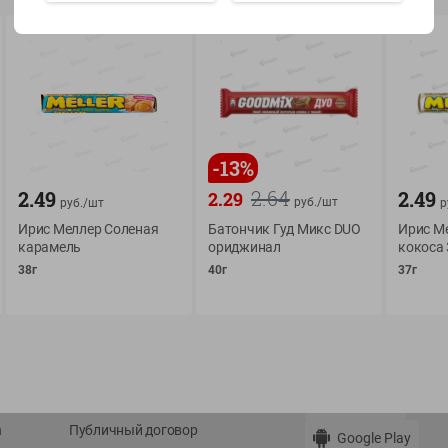
Показать 15-28 из 78
-
13
%
О сервисе
Мой Green
2.64
2.49
2.49
2.29
руб./
шт
руб./
шт
р
Оплата
История покупок
Ирис Меллер Соленая
Батончик Гуд Микс DUO
Ирис Me
карамель
ориджинал
кокоса 
Условия доставки
Мои товары
38г
40г
37г
Возврат товара
Обратная связь
Оформление заказа
Приложение Green c
Приемка товара
доставкой и бонусно
Самовывоз
Рекламная игра
App Store
n
Публичный договор
Google Play