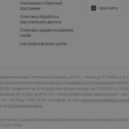
Положение о бонусной
AppGallery
программе
Политика обработки
персональных данных
Политика обработки файлов
cookie
Настройки файлов cookie
ридический адрес: Республика Беларусь, 220121, г. Минск, ул. П. Глебки, д. 5, к
дарственный регистр юридических лиц и индивидуальных предпринимателей в
34233.
Свидетельство о государственной регистрации: No 191634233 от 24.08.
Беларусь 26.10.2021 за № 521721. Режим приема заявок через корзину – круг
- Пт. с 09.00 до 17.00, СБ, ВС - выходной
.
На сайте
используются файлы «cooki
йтом.
Публичный договор.
ветствии с законодательством об обращениях граждан и юридических лиц: О
17 272 73 84 .