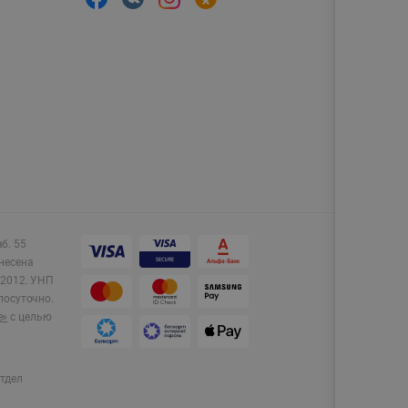
аб. 55
несена
2012.
УНП
лосуточно.
e»
с целью
тдел