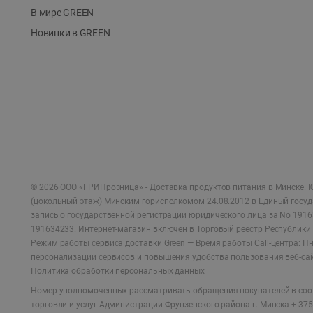
В мире GREEN
Новинки в GREEN
©
2026
ООО «ГРИНрозница» - Доставка продуктов питания в Минске.
Ю
(цокольный этаж) Минским горисполкомом 24.08.2012 в Единый госу
запись о государственной регистрации юридического лица за No 1916
191634233. Интернет-магазин включен в Торговый реестр Республики 
Режим работы сервиса доставки Green —
Время работы Call-центра: Пн.
персонализации сервисов и повышения удобства пользования веб-са
Политика обработки персональных данных
Номер уполномоченных рассматривать обращения покупателей в соот
торговли и услуг Администрации Фрунзенского района г. Минска + 375 