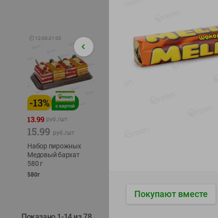
🕘
12:00
-
21:00
-
13
%
-
12
%
-
24
%
4.99
13.99
1.05
руб./
шт
руб./
шт
15.99
1.19
ТОФУ V
руб./
шт
руб./
шт
ТВЕРД
Набор пирожных
Корм влаж. для
230г
Медовый бархат
кош. с чувств.
580 г
пищевар. Пурина
Ван курица
580г
75г
Покупают вместе
Показано 1-14 из 78