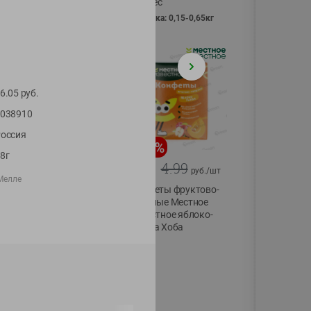
Vici вес
фасовка: 0,15-0,65кг
6.05
руб.
038910
оссия
-
13
%
-
20
%
8г
6.89
4.99
5.99
3.99
руб./
шт
руб./
шт
Мелле
Яйца перепелиные
Конфеты фруктово-
копченые
ягодные Местное
Молодецкие
известное яблоко-
Местное известное
тыква Хоба
20 шт упак
60г
Солигорска п/ф
20шт в уп