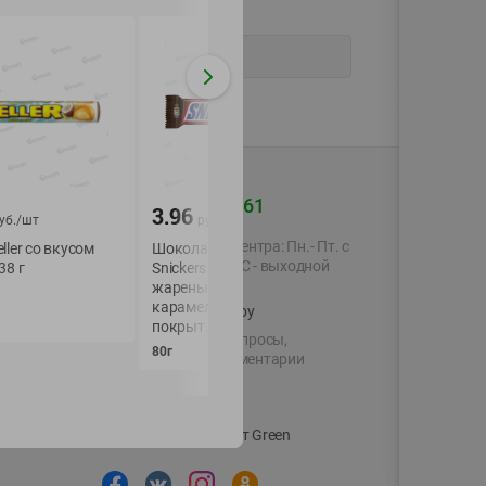
+375 44 560-60-61
3.96
2.49
уб./
шт
руб./
шт
руб./
шт
Время работы Call-центра: Пн.- Пт. с
ller со вкусом
Шоколадный батончик
Ирис с шоколадо
09.00 до 17.00, СБ, ВС - выходной
38 г
Snickers super с
Meller со вкусом
жареным арахисом,
имбирного печень
карамелью и нугой,
38гр
shop@green-market.by
покрыт. молоч. шокол.
38г
Пишите нам свои вопросы,
80г
предложения и комментарии
й картой
Вакансии
👋
Корпоративный сайт Green