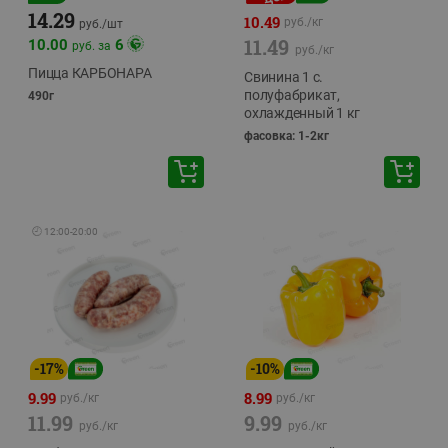
14.29
10.49
руб./
кг
руб./
шт
11.49
10.00
6
руб. за
руб./
кг
Пицца КАРБОНАРА
Свинина 1 с.
полуфабрикат,
490г
охлажденный 1 кг
фасовка: 1-2кг
🕘
12:00
-
20:00
-
17
%
-
10
%
9.99
8.99
руб./
кг
руб./
кг
11.99
9.99
руб./
кг
руб./
кг