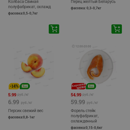
Колбаса Свиная
Перец желтый Беларусь
полуфабрикат, охлажд
фасовка: 0,3-0,7кг
фасовка:0,5-0,7кг
🕘
12:00
-
20:00
-
14
%
5.99
54.99
руб./
кг
руб./
кг
6.99
59.99
руб./
кг
руб./
кг
Персик свежий вес
Форель стейк
полуфабрикат,
фасовка:0,8-1кг
охлажденный
фасовка:0,15-0,6кг