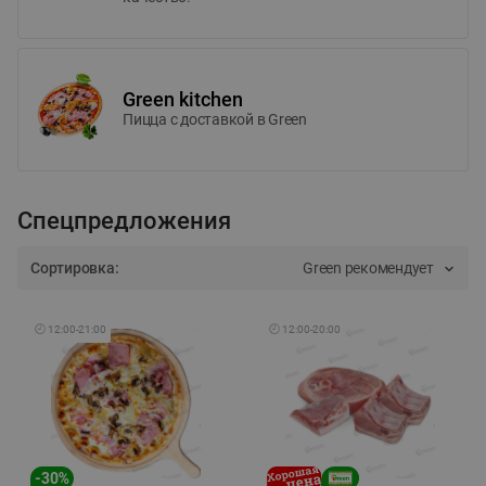
Green kitchen
Пицца c доставкой в Green
Спецпредложения
Сортировка:
Green рекомендует
🕘
12:00
-
21:00
🕘
12:00
-
20:00
-
30
%