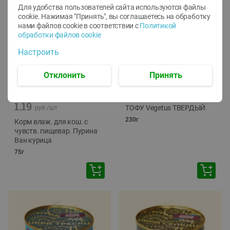
Для удобства пользователей сайта используются файлы
cookie. Нажимая "Принять", вы соглашаетесь
на обработку
нами файлов cookie в соответствии с
Политикой
обработки файлов cookie
Настроить
Отклонить
Принять
-
12
%
-
24
%
6.59
4.99
1.05
руб./
шт
руб./
шт
1.19
ТОФУ Vegetus ТВЕРДЫЙ
руб./
шт
230г
Корм влаж. для кош. с
чувств. пищевар. Пурина
Ван курица
75г