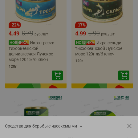
-
22
%
-
17
%
5.79
5.99
4.49
4.99
руб./
шт
руб./
шт
Икра трески
Икра сельди
тихоокеанской
тихоокеанской Лунское
деликатесная Лунское
море 120г ж/б ключ
море 120г ж/б ключ
120г
120г
Средства для борьбы с насекомыми