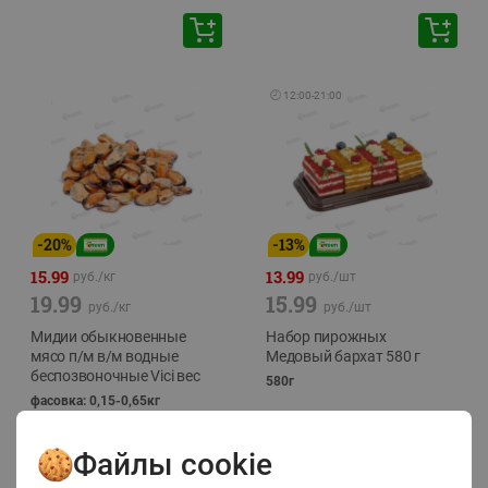
🕘
12:00
-
21:00
-
20
%
-
13
%
15.99
13.99
руб./
кг
руб./
шт
19.99
15.99
руб./
кг
руб./
шт
Мидии обыкновенные
Набор пирожных
мясо п/м в/м водные
Медовый бархат 580 г
беспозвоночные Vici вес
580г
фасовка: 0,15-0,65кг
Файлы cookie