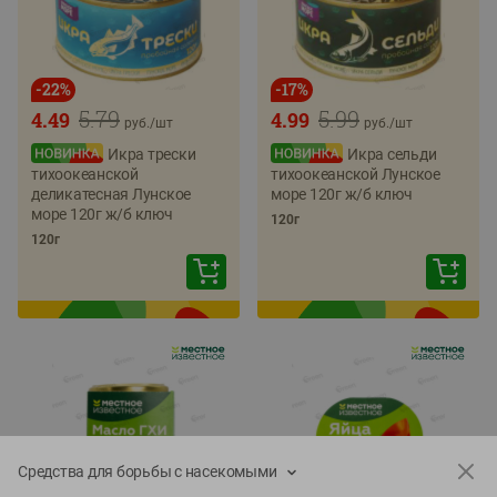
-
22
%
-
17
%
5.79
5.99
4.49
4.99
руб./
шт
руб./
шт
Икра трески
Икра сельди
тихоокеанской
тихоокеанской Лунское
деликатесная Лунское
море 120г ж/б ключ
море 120г ж/б ключ
120г
120г
Средства для борьбы с насекомыми