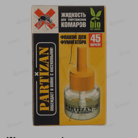
-
17
%
-
13
%
13.99
6.89
11.59
5.99
руб./
шт
руб./
шт
Масло Топленое ГХИ
Яйца перепелиные
Местное Известное 99%
копченые Молодецкие
Местное известное 20 шт
200г
упак Солигорска п/ф
20шт в уп
Показано 1-14 из 79
Показать 15-28 из 79
Каталог товаров
Специально для вас