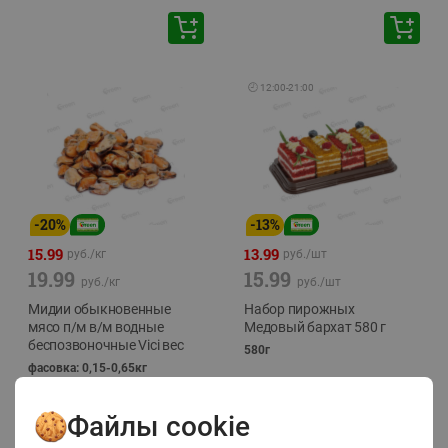
🕘
12:00
-
21:00
-
20
%
-
13
%
15.99
13.99
руб./
кг
руб./
шт
19.99
15.99
руб./
кг
руб./
шт
Мидии обыкновенные
Набор пирожных
мясо п/м в/м водные
Медовый бархат 580 г
беспозвоночные Vici вес
580г
фасовка: 0,15-0,65кг
Файлы cookie