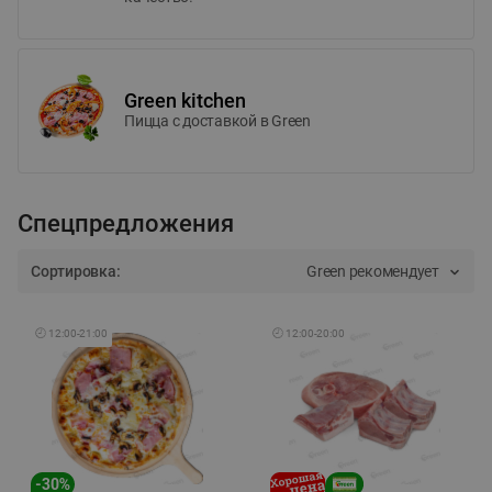
Green kitchen
Пицца c доставкой в Green
Спецпредложения
Сортировка:
Green рекомендует
🕘
12:00
-
21:00
🕘
12:00
-
20:00
-
30
%