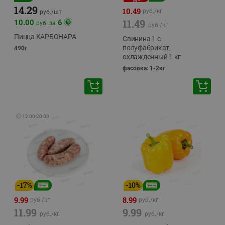
14.29
10.49
руб./
кг
руб./
шт
11.49
10.00
6
руб. за
руб./
кг
Пицца КАРБОНАРА
Свинина 1 с.
полуфабрикат,
490г
охлажденный 1 кг
фасовка: 1-2кг
🕘
12:00
-
20:00
-
17
%
-
10
%
9.99
8.99
руб./
кг
руб./
кг
11.99
9.99
руб./
кг
руб./
кг