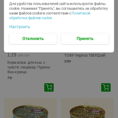
Для удобства пользователей сайта используются файлы
cookie. Нажимая "Принять", вы соглашаетесь
на обработку
нами файлов cookie в соответствии с
Политикой
обработки файлов cookie
Настроить
Отклонить
Принять
-
12
%
-
24
%
6.59
4.99
1.05
руб./
шт
руб./
шт
1.19
ТОФУ Vegetus ТВЕРДЫЙ
руб./
шт
230г
Корм влаж. для кош. с
чувств. пищевар. Пурина
Ван курица
75г