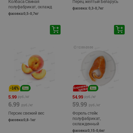
Колбаса Свиная
Перец желтый Беларусь
полуфабрикат, охлажд
фасовка: 0,3-0,7кг
фасовка:0,5-0,7кг
🕘
12:00
-
20:00
-
14
%
5.99
54.99
руб./
кг
руб./
кг
6.99
59.99
руб./
кг
руб./
кг
Персик свежий вес
Форель стейк
полуфабрикат,
фасовка:0,8-1кг
охлажденный
фасовка:0,15-0,6кг