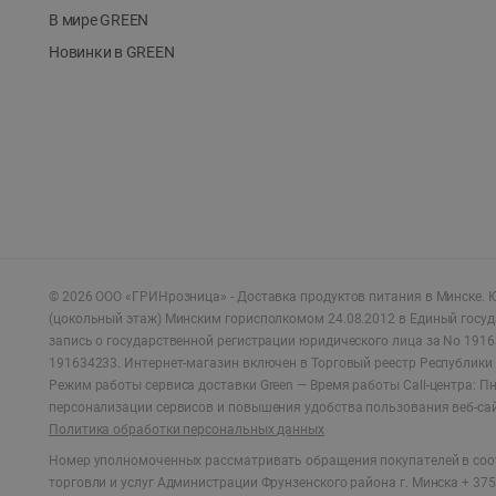
В мире GREEN
Новинки в GREEN
©
2026
ООО «ГРИНрозница» - Доставка продуктов питания в Минске.
Ю
(цокольный этаж) Минским горисполкомом 24.08.2012 в Единый госу
запись о государственной регистрации юридического лица за No 1916
191634233. Интернет-магазин включен в Торговый реестр Республики 
Режим работы сервиса доставки Green —
Время работы Call-центра: Пн.
персонализации сервисов и повышения удобства пользования веб-са
Политика обработки персональных данных
Номер уполномоченных рассматривать обращения покупателей в соот
торговли и услуг Администрации Фрунзенского района г. Минска + 375 