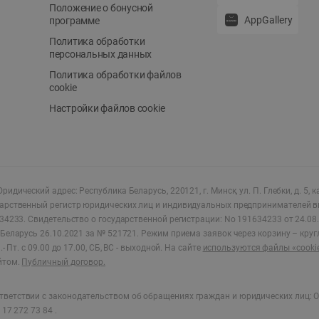
Положение о бонусной
AppGallery
программе
Политика обработки
персональных данных
Политика обработки файлов
cookie
Настройки файлов cookie
ридический адрес: Республика Беларусь, 220121, г. Минск, ул. П. Глебки, д. 5, к
дарственный регистр юридических лиц и индивидуальных предпринимателей в
34233.
Свидетельство о государственной регистрации: No 191634233 от 24.08.
Беларусь 26.10.2021 за № 521721. Режим приема заявок через корзину – круг
- Пт. с 09.00 до 17.00, СБ, ВС - выходной
.
На сайте
используются файлы «cooki
йтом.
Публичный договор.
ветствии с законодательством об обращениях граждан и юридических лиц: О
17 272 73 84 .