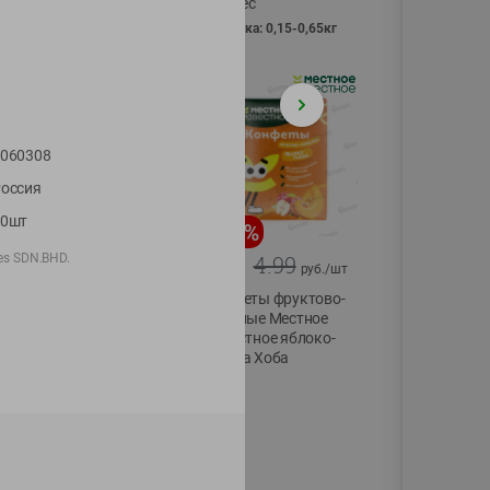
Vici вес
фасовка: 0,15-0,65кг
060308
оссия
10шт
-
13
%
-
20
%
ies SDN.BHD.
6.89
4.99
5.99
3.99
руб./
шт
руб./
шт
Яйца перепелиные
Конфеты фруктово-
копченые
ягодные Местное
Молодецкие
известное яблоко-
Местное известное
тыква Хоба
20 шт упак
60г
Солигорска п/ф
20шт в уп