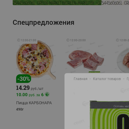
Спецпредложения
🕘
12:00
-
21:00
🕘
12:00
-
20:00
🕘
12:00
-
-
17
%
-
30
%
Главная
Каталог товаров
Г
14.29
10.49
9.99
руб./
кг
руб
руб./
шт
11.49
11.99
10.00
6
руб. за
руб./
кг
Пицца КАРБОНАРА
Свинина 1 с.
Колбас
полуфабрикат,
полуфа
490г
охлажденный 1 кг
охлажд
фасовка: 1-2кг
фасовка: