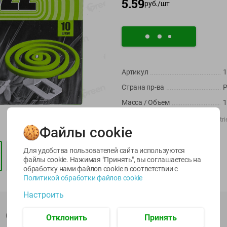
5.59
руб./
шт
Артикул
1
Страна пр-ва
Р
Масса / Объем
-
22
%
-
17
%
6.59
5.79
Производитель:
Quality Coils Industr
13.99
4.49
11.59
руб./
шт
руб./
шт
руб./
шт
Файлы cookie
Импортер:
ООО "Химбыттрейд
egetus
Поставщик:
Масло Топленое
Химбыттрейд ООО
Икра
ЫЙ
ГХИ Местное
трески
Для удобства пользователей сайта используются
Штрихкод:
4810387001448
Известное 99%
тихоокеанской
файлы cookie. Нажимая "Принять", вы соглашаетесь
на
деликатесная
обработку нами файлов cookie в соответствии с
200г
Лунское море 120г
Политикой обработки файлов cookie
ж/б ключ
Настроить
120г
Описание товара
Отклонить
Принять