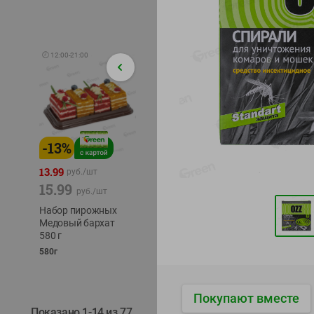
🕘
12:00
-
21:00
-
13
%
-
12
%
-
24
%
4.99
13.99
1.05
руб./
шт
руб./
шт
15.99
1.19
ТОФУ V
руб./
шт
руб./
шт
ТВЕРД
Набор пирожных
Корм влаж. для
230г
Медовый бархат
кош. с чувств.
580 г
пищевар. Пурина
Ван курица
580г
75г
Покупают вместе
Показано 1-14 из 77