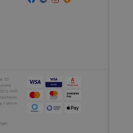
аб. 55
несена
2012.
УНП
лосуточно.
e»
с целью
тдел