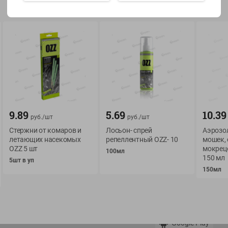
Показать 15-28 из 77
О сервисе
Мой Green
9.89
5.69
10.39
Оплата
История покупок
руб./
шт
руб./
шт
Стержни от комаров и
Условия доставки
Лосьон- спрей
Мои товары
Аэрозол
летающих насекомых
репеллентный OZZ- 10
мошек, 
Возврат товара
OZZ 5 шт
Обратная связь
мокрецо
100мл
150 мл
Оформление заказа
5шт в уп
150мл
Приложение Green c
Приемка товара
доставкой и бонусно
Самовывоз
Рекламная игра
App Store
n
Публичный договор
Google Play