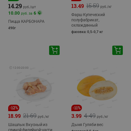
15.59
14.29
13.49
руб./
кг
руб./
шт
10.00
6
руб. за
Фарш Купеческий
полуфабрикат,
Пицца КАРБОНАРА
охлажденный
490г
фасовка: 0,5-0,7 кг
🕘
12:00
-
20:00
-
12
%
-
11
%
21.69
4.49
18.99
3.99
руб./
кг
руб./
кг
Шашлык Вкусный из
Дыня Гуляби вес
свиной филейной части