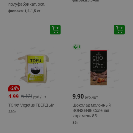
фасовка:3,5-6кг
полуфабрикат, охл.
фасовка: 1,2-1,5 кг
1
-
24
%
6.59
9.90
4.99
руб./
шт
руб./
шт
ТОФУ Vegetus ТВЕРДЫЙ
Шоколад молочный
BONGENIE Соленая
230г
карамель 85г
85г