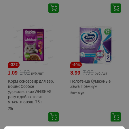
-
33
%
-
49
%
1.62
7.90
1.09
3.99
руб./
шт
руб./
шт
Корм консервир для взр.
Полотенца бумажные
кошек Особое
Zewa Премиум
удовольствие WHISKAS
2шт в уп
рагу с добав. телят. ,
ягнен. и овощ. 75 г
75г