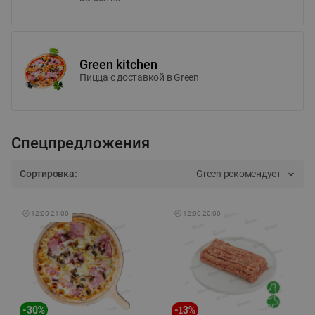
Green kitchen
Пицца c доставкой в Green
Спецпредложения
Сортировка:
Green рекомендует
🕘
12:00
-
21:00
🕘
12:00
-
20:00
-
30
%
-
13
%