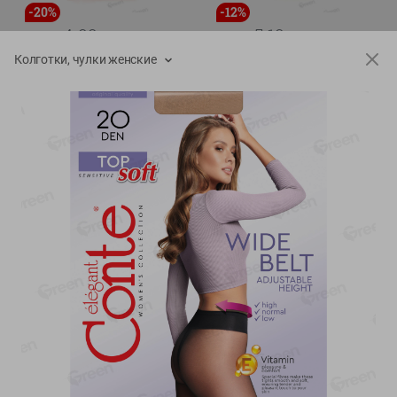
-
20
%
-
12
%
4.99
5.19
3.99
4.59
руб./
шт
руб./
шт
Колготки, чулки женские
Конфеты фруктово-
Майонез Эко премиум
ягодные Местное
Местное известное
известное яблоко-тыква
300г
Хоба
60г
Показано 1-14 из 76
Показать 15-28 из 76
Каталог товаров
Специально для вас