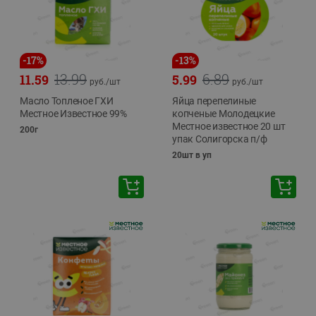
-
17
%
-
13
%
13.99
6.89
11.59
5.99
руб./
шт
руб./
шт
Масло Топленое ГХИ
Яйца перепелиные
Местное Известное 99%
копченые Молодецкие
Местное известное 20 шт
200г
упак Солигорска п/ф
20шт в уп