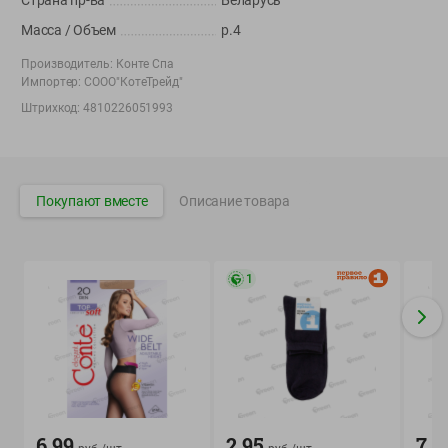
Страна пр-ва
Беларусь
Корпоративный сайт Green
Масса / Объем
р.4
Производитель:
Конте Спа
Импортер:
СООО"КотеТрейд"
Штрихкод:
4810226051993
©
2026
ООО «ГРИНрозница» - Доставка продуктов питания в
Минске.
Юридическая информация и условия пользовательского
Покупают вместе
Описание товара
соглашения
Номер уполномоченных рассматривать обращения покупателей в
соответствии с законодательством об обращениях граждан и
юридических лиц: Отдел торговли и услуг Администрации
1
Фрунзенского района г. Минска + 375 17 272 73 84 .
Номер и адрес электронной почты лица, уполномоченного
продавцом рассматривать обращения покупателей о нарушении их
прав, предусмотренных законодательством о защите прав
потребителей: +375 44 560-60-61, shop@green-dostavka.by.
Способы оплаты товара:
1) наличными денежными средствами экспедитору;
6.99
2.95
7.8