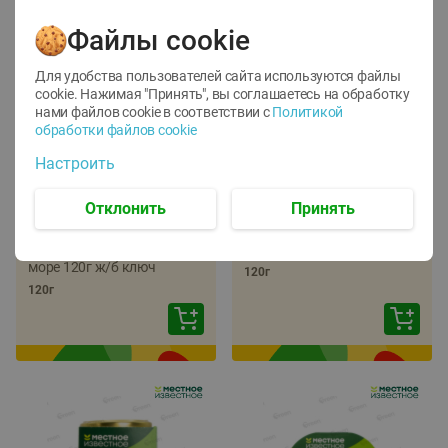
Файлы cookie
Для удобства пользователей сайта используются файлы
cookie. Нажимая "Принять", вы соглашаетесь
на обработку
нами файлов cookie в соответствии с
Политикой
обработки файлов cookie
-
22
%
-
17
%
Настроить
5.79
5.99
4.49
4.99
руб./
шт
руб./
шт
Отклонить
Принять
Икра трески
Икра сельди
тихоокеанской
тихоокеанской Лунское
деликатесная Лунское
море 120г ж/б ключ
море 120г ж/б ключ
120г
120г