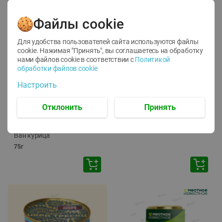
Файлы cookie
Для удобства пользователей сайта используются файлы
cookie. Нажимая "Принять", вы соглашаетесь
на обработку
нами файлов cookie в соответствии с
Политикой
обработки файлов cookie
-
12
%
-
24
%
Настроить
6.59
4.99
1.05
руб./
шт
руб./
шт
1.19
ТОФУ Vegetus ТВЕРДЫЙ
руб./
шт
Отклонить
Принять
230г
Корм влаж. для кош. с
чувств. пищевар. Пурина
Ван курица
75г