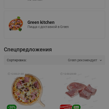
Green kitchen
Пицца c доставкой в Green
Спецпредложения
Сортировка:
Green рекомендует
🕘
12:00
-
21:00
🕘
12:00
-
20:00
-
30
%