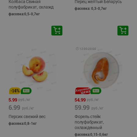
Колбаса Свиная
Перец желтый Беларусь
полуфабрикат, охлажд
фасовка: 0,3-0,7кг
фасовка:0,5-0,7кг
🕘
12:00
-
20:00
-
14
%
5.99
54.99
руб./
кг
руб./
кг
6.99
59.99
руб./
кг
руб./
кг
Персик свежий вес
Форель стейк
полуфабрикат,
фасовка:0,8-1кг
охлажденный
фасовка:0,15-0,6кг