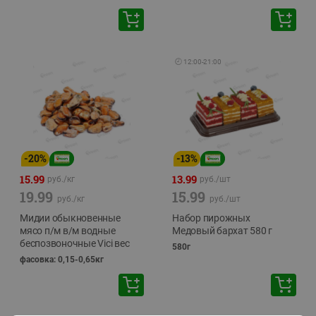
🕘
12:00
-
21:00
-
20
%
-
13
%
15.99
13.99
руб./
кг
руб./
шт
19.99
15.99
руб./
кг
руб./
шт
Мидии обыкновенные
Набор пирожных
мясо п/м в/м водные
Медовый бархат 580 г
беспозвоночные Vici вес
580г
фасовка: 0,15-0,65кг