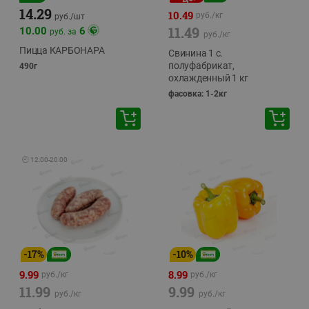
14.29
10.49
руб./
кг
руб./
шт
11.49
10.00
6
руб. за
руб./
кг
Пицца КАРБОНАРА
Свинина 1 с.
полуфабрикат,
490г
охлажденный 1 кг
фасовка: 1-2кг
🕘
12:00
-
20:00
-
17
%
-
10
%
9.99
8.99
руб./
кг
руб./
кг
11.99
9.99
руб./
кг
руб./
кг