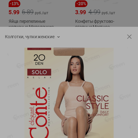
-
13
%
-
20
%
6.89
4.99
5.99
3.99
руб./
шт
руб./
шт
Яйца перепелиные
Конфеты фруктово-
копченые Молодецкие
ягодные Местное
Местное известное 20 шт
известное яблоко-тыква
Колготки, чулки женские
упак Солигорска п/ф
Хоба
20шт в уп
60г
Показано 1-14 из 78
Показать 15-28 из 78
Каталог товаров
Специально для вас