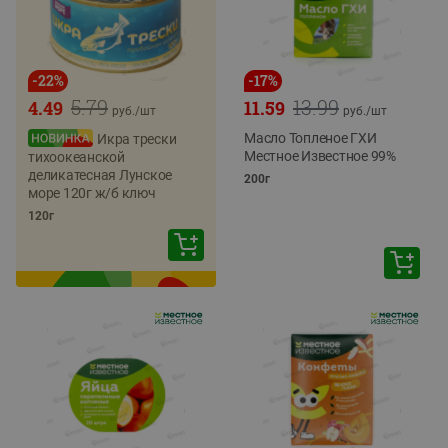
-
22
%
-
17
%
5.79
13.99
4.49
11.59
руб./
шт
руб./
шт
Масло Топленое ГХИ
Икра трески
Местное Известное 99%
тихоокеанской
деликатесная Лунское
200г
море 120г ж/б ключ
120г