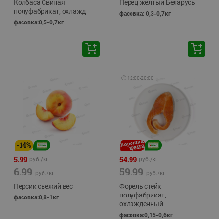
Колбаса Свиная
Перец желтый Беларусь
полуфабрикат, охлажд
фасовка: 0,3-0,7кг
фасовка:0,5-0,7кг
🕘
12:00
-
20:00
-
14
%
5.99
54.99
руб./
кг
руб./
кг
6.99
59.99
руб./
кг
руб./
кг
Персик свежий вес
Форель стейк
полуфабрикат,
фасовка:0,8-1кг
охлажденный
фасовка:0,15-0,6кг