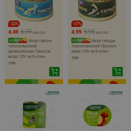
-
22
%
-
17
%
5.79
5.99
4.49
4.99
руб./
шт
руб./
шт
Икра трески
Икра сельди
тихоокеанской
тихоокеанской Лунское
деликатесная Лунское
море 120г ж/б ключ
море 120г ж/б ключ
120г
120г