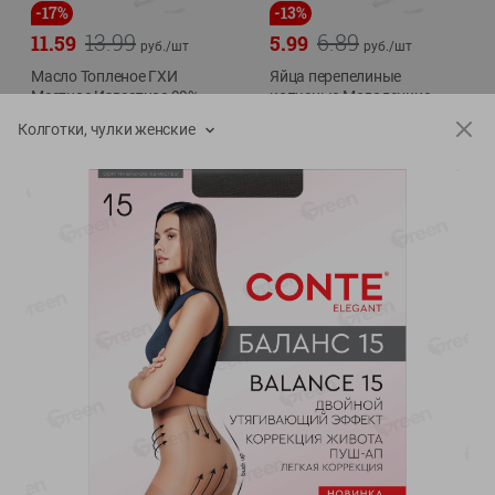
-
17
%
-
13
%
13.99
6.89
11.59
5.99
руб./
шт
руб./
шт
Масло Топленое ГХИ
Яйца перепелиные
Местное Известное 99%
копченые Молодецкие
Местное известное 20 шт
200г
Колготки, чулки женские
упак Солигорска п/ф
20шт в уп
Показано 1-14 из 79
Показать 15-28 из 79
Каталог товаров
Специально для вас