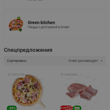
Green kitchen
Пицца c доставкой в Green
Спецпредложения
Сортировка:
Green рекомендует
🕘
12:00
-
21:00
🕘
12:00
-
20:00
-
30
%