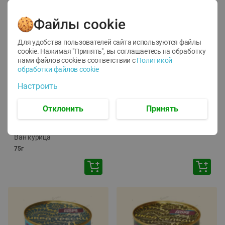
Файлы cookie
Для удобства пользователей сайта используются файлы
cookie. Нажимая "Принять", вы соглашаетесь
на обработку
нами файлов cookie в соответствии с
Политикой
обработки файлов cookie
-
12
%
-
24
%
Настроить
6.59
4.99
1.05
руб./
шт
руб./
шт
1.19
ТОФУ Vegetus ТВЕРДЫЙ
руб./
шт
Отклонить
Принять
230г
Корм влаж. для кош. с
чувств. пищевар. Пурина
Ван курица
75г