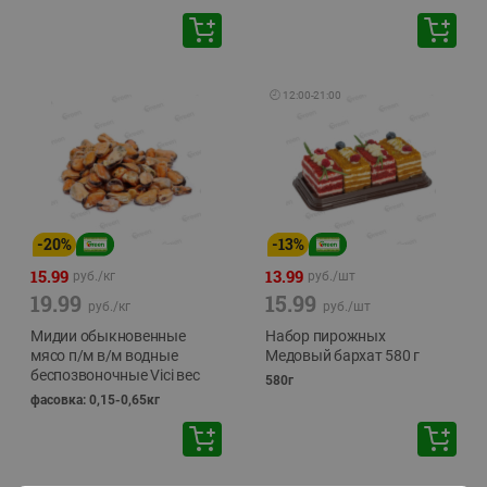
🕘
12:00
-
21:00
-
20
%
-
13
%
15.99
13.99
руб./
кг
руб./
шт
19.99
15.99
руб./
кг
руб./
шт
Мидии обыкновенные
Набор пирожных
мясо п/м в/м водные
Медовый бархат 580 г
беспозвоночные Vici вес
580г
фасовка: 0,15-0,65кг