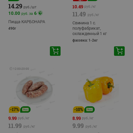
14.29
10.49
руб./
кг
руб./
шт
11.49
10.00
6
руб. за
руб./
кг
Пицца КАРБОНАРА
Свинина 1 с.
полуфабрикат,
490г
охлажденный 1 кг
фасовка: 1-2кг
🕘
12:00
-
20:00
-
17
%
-
10
%
9.99
8.99
руб./
кг
руб./
кг
11.99
9.99
руб./
кг
руб./
кг