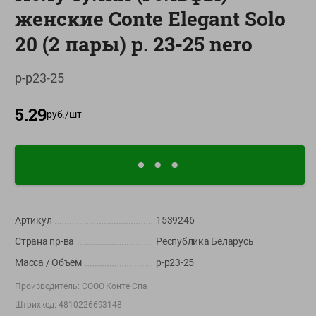
женские Conte Elegant Solo
О сервисе
20 (2 пары) р. 23-25 nero
Настройки файлов cookie
Мой Green
р-р23-25
Приложение Green c
5.29
доставкой и бонусной картой
руб./
шт
App
Google
AppGallery
Store
Play
+375 44 560-60-61
Артикул
1539246
Время работы Call-центра: Пн.- Пт. с 09.00 до 17.00, СБ, ВС -
Страна пр-ва
Республика Беларусь
выходной
Масса / Объем
р-р23-25
shop@green-market.by
Производитель:
СООО Конте Спа
Пишите нам свои вопросы, предложения и комментарии
Штрихкод:
4810226693148