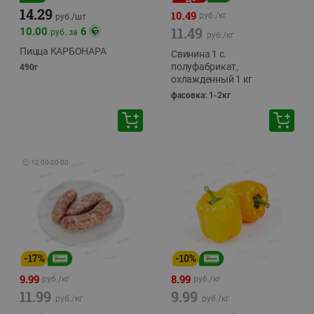
14.29
10.49
руб./
кг
руб./
шт
11.49
10.00
6
руб. за
руб./
кг
Пицца КАРБОНАРА
Свинина 1 с.
полуфабрикат,
490г
охлажденный 1 кг
фасовка: 1-2кг
🕘
12:00
-
20:00
-
17
%
-
10
%
9.99
8.99
руб./
кг
руб./
кг
11.99
9.99
руб./
кг
руб./
кг