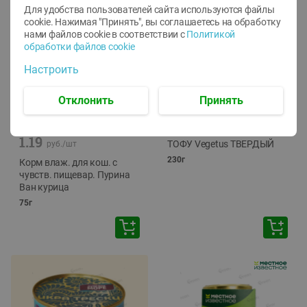
Для удобства пользователей сайта используются файлы
cookie. Нажимая "Принять", вы соглашаетесь
на обработку
нами файлов cookie в соответствии с
Политикой
обработки файлов cookie
Настроить
Отклонить
Принять
-
12
%
-
24
%
6.59
4.99
1.05
руб./
шт
руб./
шт
1.19
ТОФУ Vegetus ТВЕРДЫЙ
руб./
шт
230г
Корм влаж. для кош. с
чувств. пищевар. Пурина
Ван курица
75г