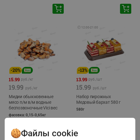
🕘
12:00
-
21:00
-
20
%
-
13
%
15.99
13.99
руб./
кг
руб./
шт
19.99
15.99
руб./
кг
руб./
шт
Мидии обыкновенные
Набор пирожных
мясо п/м в/м водные
Медовый бархат 580 г
беспозвоночные Vici вес
580г
фасовка: 0,15-0,65кг
Файлы cookie