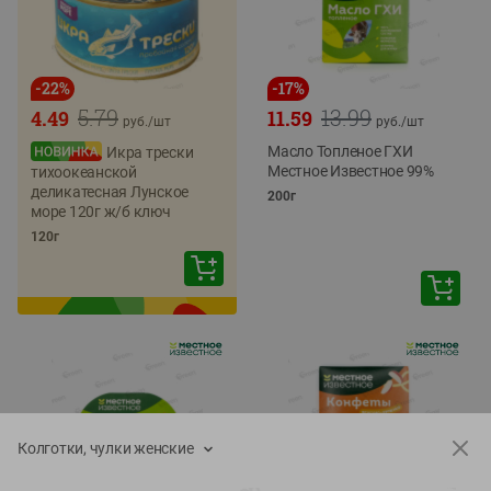
-
22
%
-
17
%
5.79
13.99
4.49
11.59
руб./
шт
руб./
шт
Масло Топленое ГХИ
Икра трески
Местное Известное 99%
тихоокеанской
деликатесная Лунское
200г
море 120г ж/б ключ
120г
Колготки, чулки женские