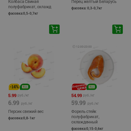
Колбаса Свиная
Перец желтый Беларусь
полуфабрикат, охлажд
фасовка: 0,3-0,7кг
фасовка:0,5-0,7кг
🕘
12:00
-
20:00
-
14
%
5.99
54.99
руб./
кг
руб./
кг
6.99
59.99
руб./
кг
руб./
кг
Персик свежий вес
Форель стейк
полуфабрикат,
фасовка:0,8-1кг
охлажденный
фасовка:0,15-0,6кг