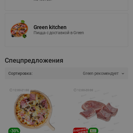
Green kitchen
Пицца c доставкой в Green
Спецпредложения
Сортировка:
Green рекомендует
🕘
12:00
-
21:00
🕘
12:00
-
20:00
-
30
%