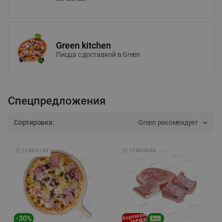
Green kitchen
Пицца c доставкой в Green
Спецпредложения
Сортировка:
Green рекомендует
🕘
12:00
-
21:00
🕘
12:00
-
20:00
-
30
%