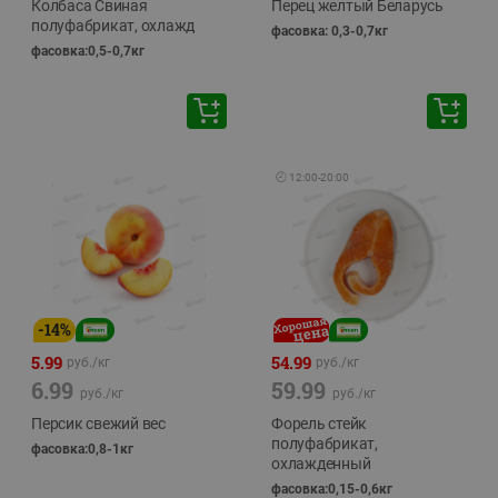
Колбаса Свиная
Перец желтый Беларусь
полуфабрикат, охлажд
фасовка: 0,3-0,7кг
фасовка:0,5-0,7кг
🕘
12:00
-
20:00
-
14
%
5.99
54.99
руб./
кг
руб./
кг
6.99
59.99
руб./
кг
руб./
кг
Персик свежий вес
Форель стейк
полуфабрикат,
фасовка:0,8-1кг
охлажденный
фасовка:0,15-0,6кг