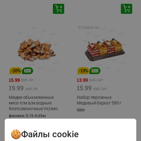
🕘
12:00
-
21:00
-
20
%
-
13
%
15.99
13.99
руб./
кг
руб./
шт
19.99
15.99
руб./
кг
руб./
шт
Мидии обыкновенные
Набор пирожных
мясо п/м в/м водные
Медовый бархат 580 г
беспозвоночные Vici вес
580г
фасовка: 0,15-0,65кг
Файлы cookie