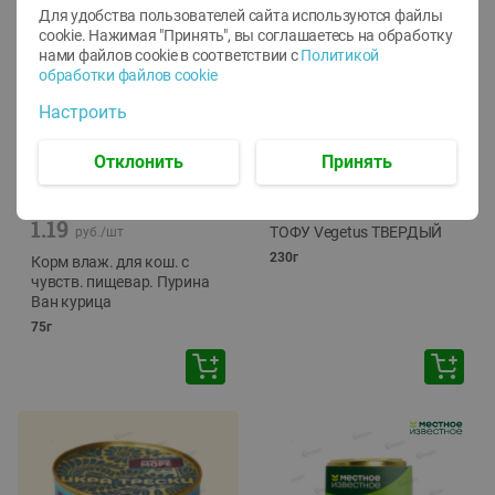
Для удобства пользователей сайта используются файлы
cookie. Нажимая "Принять", вы соглашаетесь
на обработку
нами файлов cookie в соответствии с
Политикой
обработки файлов cookie
Настроить
Отклонить
Принять
-
12
%
-
24
%
6.59
4.99
1.05
руб./
шт
руб./
шт
1.19
ТОФУ Vegetus ТВЕРДЫЙ
руб./
шт
230г
Корм влаж. для кош. с
чувств. пищевар. Пурина
Ван курица
75г