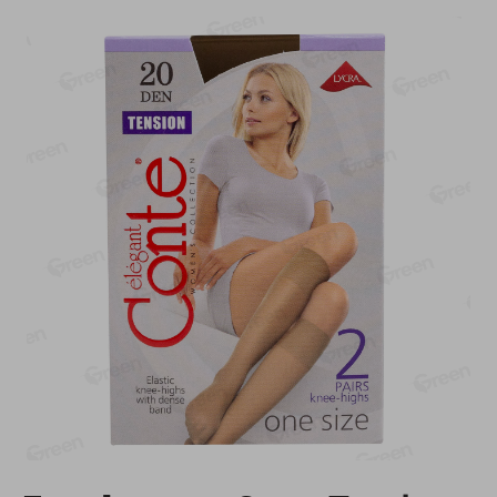
-
13
%
-
20
%
6.89
4.99
5.99
3.99
руб./
шт
руб./
шт
Яйца перепелиные
Конфеты фруктово-
копченые Молодецкие
ягодные Местное
Местное известное 20 шт
известное яблоко-тыква
упак Солигорска п/ф
Хоба
20шт в уп
60г
Показано 1-14 из 77
Показать 15-28 из 77
Каталог товаров
Специально для вас