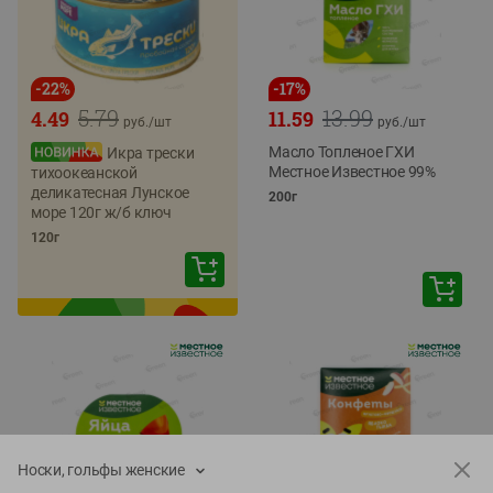
-
22
%
-
17
%
5.79
13.99
4.49
11.59
руб./
шт
руб./
шт
Масло Топленое ГХИ
Икра трески
Местное Известное 99%
тихоокеанской
деликатесная Лунское
200г
море 120г ж/б ключ
120г
Носки, гольфы женские