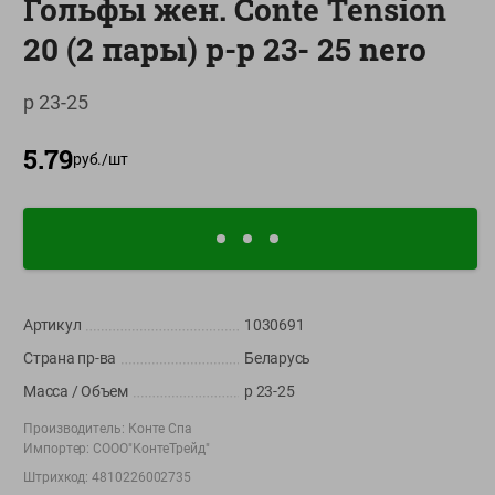
Гольфы жен. Conte Tension
О сервисе
20 (2 пары) p-p 23- 25 nero
Настройки файлов cookie
р 23-25
Мой Green
5.79
Приложение Green c
руб./
шт
доставкой и бонусной картой
App
Google
AppGallery
Store
Play
Артикул
1030691
+375 44 560-60-61
Страна пр-ва
Беларусь
Время работы Call-центра: Пн.- Пт. с 09.00 до 17.00, СБ, ВС -
выходной
Масса / Объем
р 23-25
Производитель:
Конте Спа
shop@green-market.by
Импортер:
СООО"КонтеТрейд"
Пишите нам свои вопросы, предложения и комментарии
Штрихкод:
4810226002735