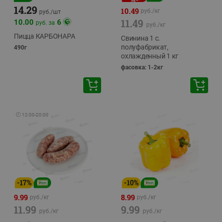
14.29
10.49
руб./
кг
руб./
шт
11.49
10.00
6
руб. за
руб./
кг
Пицца КАРБОНАРА
Свинина 1 с.
полуфабрикат,
490г
охлажденный 1 кг
фасовка: 1-2кг
🕘
12:00
-
20:00
-
17
%
-
10
%
9.99
8.99
руб./
кг
руб./
кг
11.99
9.99
руб./
кг
руб./
кг