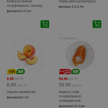
Колбаса Свиная
Перец желтый Беларусь
полуфабрикат, охлажд
фасовка: 0,3-0,7кг
фасовка:0,5-0,7кг
🕘
12:00
-
20:00
-
14
%
5.99
54.99
руб./
кг
руб./
кг
6.99
59.99
руб./
кг
руб./
кг
Персик свежий вес
Форель стейк
полуфабрикат,
фасовка:0,8-1кг
охлажденный
фасовка:0,15-0,6кг