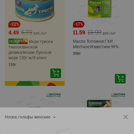
-
22
%
-
17
%
5.79
13.99
4.49
11.59
руб./
шт
руб./
шт
Масло Топленое ГХИ
Икра трески
Местное Известное 99%
тихоокеанской
деликатесная Лунское
200г
море 120г ж/б ключ
120г
Носки, гольфы женские