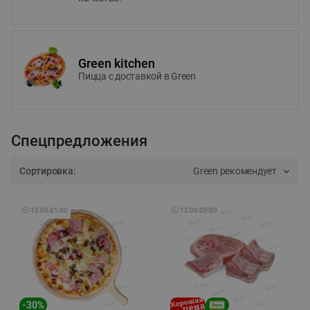
Green kitchen
Пицца c доставкой в Green
Спецпредложения
Сортировка:
Green рекомендует
🕘
12:00
-
21:00
🕘
12:00
-
20:00
-
30
%