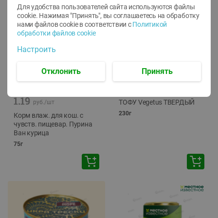
Для удобства пользователей сайта используются файлы
cookie. Нажимая "Принять", вы соглашаетесь
на обработку
нами файлов cookie в соответствии с
Политикой
обработки файлов cookie
Настроить
Отклонить
Принять
-
12
%
-
24
%
6.59
4.99
1.05
руб./
шт
руб./
шт
1.19
ТОФУ Vegetus ТВЕРДЫЙ
руб./
шт
230г
Корм влаж. для кош. с
чувств. пищевар. Пурина
Ван курица
75г