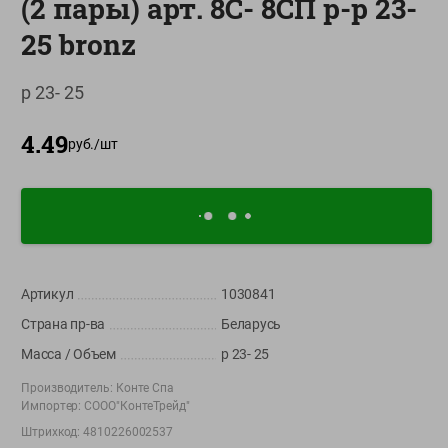
(2 пары) арт. 8C- 8CП p-p 23-
О сервисе
25 bronz
Настройки файлов cookie
p 23- 25
Мой Green
4.49
Приложение Green c
руб./
шт
доставкой и бонусной картой
App
Google
AppGallery
Store
Play
Артикул
1030841
+375 44 560-60-61
Страна пр-ва
Беларусь
Время работы Call-центра: Пн.- Пт. с 09.00 до 17.00, СБ, ВС -
выходной
Масса / Объем
p 23- 25
Производитель:
Конте Спа
shop@green-market.by
Импортер:
СООО"КонтеТрейд"
Пишите нам свои вопросы, предложения и комментарии
Штрихкод:
4810226002537