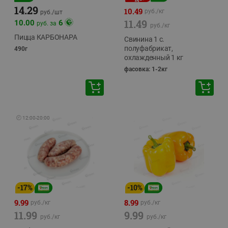
14.29
10.49
руб./
кг
руб./
шт
11.49
10.00
6
руб. за
руб./
кг
Пицца КАРБОНАРА
Свинина 1 с.
полуфабрикат,
490г
охлажденный 1 кг
фасовка: 1-2кг
🕘
12:00
-
20:00
-
17
%
-
10
%
9.99
8.99
руб./
кг
руб./
кг
11.99
9.99
руб./
кг
руб./
кг