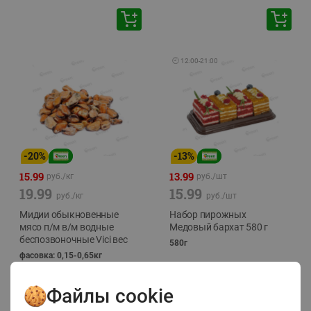
🕘
12:00
-
21:00
-
20
%
-
13
%
15.99
13.99
руб./
кг
руб./
шт
19.99
15.99
руб./
кг
руб./
шт
Мидии обыкновенные
Набор пирожных
мясо п/м в/м водные
Медовый бархат 580 г
беспозвоночные Vici вес
580г
фасовка: 0,15-0,65кг
Файлы cookie