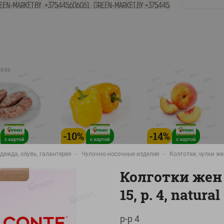
20:00
-
10
%
-
14
%
8.99
5.99
./
кг
руб./
кг
руб./
кг
дежда, обувь, галантерея
Чулочно-носочные изделия
Колготки, чулки ж
9.99
6.99
руб./
кг
руб./
кг
руб./
кг
Колготки жен
а Свиная
Перец желтый
Персик свежий вес
15, р. 4, natural
брикат,
Беларусь
фасовка:0,8-1кг
фасовка: 0,3-0,7кг
0,5-0,7кг
р-р 4