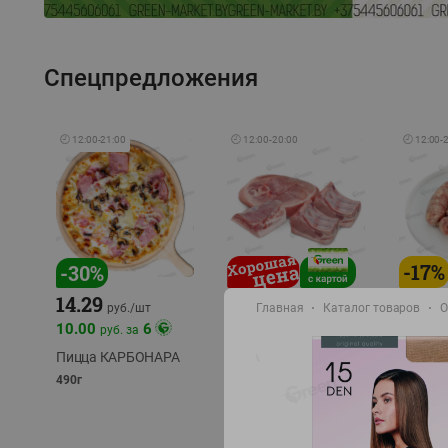
Спецпредложения
🕘
12:00
-
21:00
🕘
12:00
-
20:00
🕘
12:00
-
-
17
%
-
30
%
14.29
10.49
9.99
руб./
кг
руб
Главная
Каталог товаров
О
руб./
шт
11.49
11.99
10.00
6
руб. за
руб./
кг
Пицца КАРБОНАРА
Свинина 1 с.
Колбас
полуфабрикат,
полуфа
490г
охлажденный 1 кг
охлажд
фасовка: 1-2кг
фасовка: