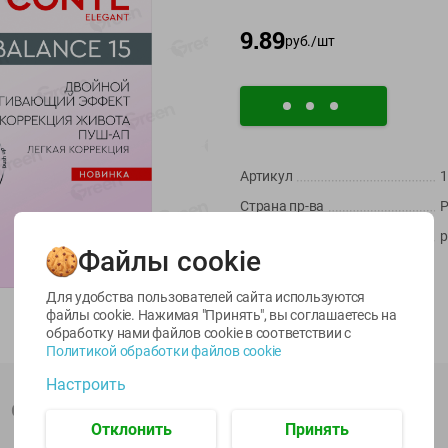
9.89
руб./
шт
Артикул
1
Страна пр-ва
Р
-
22
%
-
17
%
Масса / Объем
р
6.59
5.79
5.99
4.49
4.99
руб./
шт
руб./
шт
руб./
шт
Файлы cookie
Производитель:
СООО Конте Спа
egetus
Икра
Икра
Импортер:
СООО Конте Спа
ЫЙ
трески
сельди
Для удобства пользователей сайта используются
тихоокеанской
тихоокеанской
Штрихкод:
4810226943731
файлы cookie. Нажимая "Принять", вы соглашаетесь
на
деликатесная
Лунское море 120г
обработку нами файлов cookie в соответствии с
Лунское море 120г
ж/б ключ
Политикой обработки файлов cookie
ж/б ключ
120г
Настроить
120г
Описание товара
Отклонить
Принять