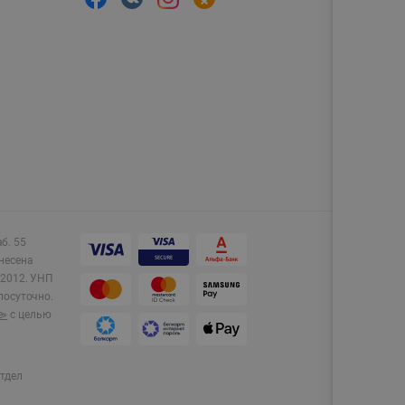
аб. 55
несена
2012.
УНП
лосуточно.
e»
с целью
тдел