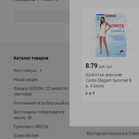
Каталог товаров
Специально для вас
8.79
руб./
шт
Все товары
Акции
Колготки женские
Наши акции
Местное известное
Conte Elegant Summer 8
р. 4 bronz
Фишки GREEN с 22 июля по 22
ЭКОлиния
р-р 4
сентября
Prime Steak
Рекламная игра Вкусный код
Собственное пр-во
Без паники: собираемся в
Первое правило
школу 😄
Новинки
Гриллим с GREEN
Выгодная покупка в Gree
Green kitchen