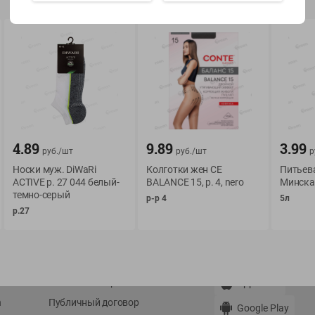
Показать 15-28 из 79
О сервисе
Мой Green
4.89
9.89
3.99
руб./
шт
руб./
шт
р
Оплата
История покупок
Носки муж. DiWaRi
Колготки жен CE
Питьев
Условия доставки
Мои товары
ACTIVE р. 27 044 белый-
BALANCE 15, р. 4, nero
Минска
темно-серый
р-р 4
5л
Возврат товара
Обратная связь
р.27
Оформление заказа
Приложение Green c
Приемка товара
доставкой и бонусно
Самовывоз
Рекламная игра
App Store
n
Публичный договор
Google Play