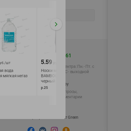
+375 44 560-60-61
5.59
5.59
уб./
шт
руб./
шт
руб./
шт
Время работы Call-центра: Пн.- Пт. с
ая вода
Носки муж. DiWaRi
Носки муж. DiWaR
09.00 до 17.00, СБ, ВС - выходной
я мягкая негаз
BAMBOO р. 25 цв.
BAMBOO р. 27 цв.
черный
черный
shop@green-market.by
р.25
р.27
Пишите нам свои вопросы,
предложения и комментарии
й картой
Вакансии
👋
Корпоративный сайт Green