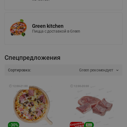
Green kitchen
Пицца c доставкой в Green
Спецпредложения
Сортировка:
Green рекомендует
🕘
12:00
-
21:00
🕘
12:00
-
20:00
-
30
%