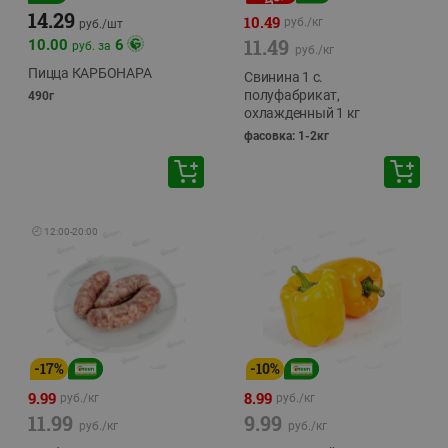
14.29
10.49
руб./
кг
руб./
шт
11.49
10.00
6
руб. за
руб./
кг
Пицца КАРБОНАРА
Свинина 1 с.
полуфабрикат,
490г
охлажденный 1 кг
фасовка: 1-2кг
🕘
12:00
-
20:00
-
17
%
-
10
%
9.99
8.99
руб./
кг
руб./
кг
11.99
9.99
руб./
кг
руб./
кг