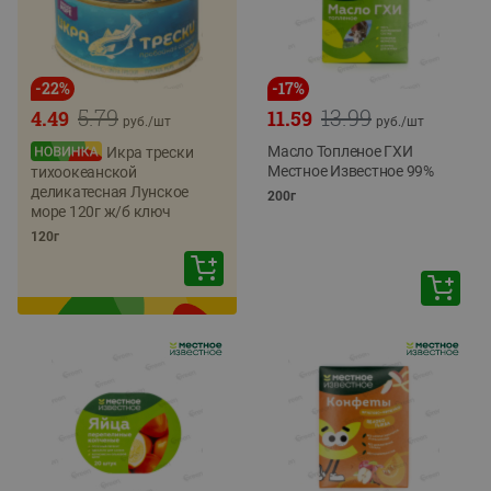
-
22
%
-
17
%
5.79
13.99
4.49
11.59
руб./
шт
руб./
шт
Масло Топленое ГХИ
Икра трески
Местное Известное 99%
тихоокеанской
деликатесная Лунское
200г
море 120г ж/б ключ
120г