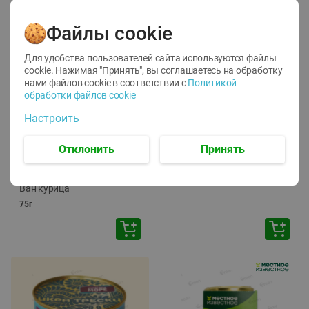
Файлы cookie
Для удобства пользователей сайта используются файлы
cookie. Нажимая "Принять", вы соглашаетесь
на обработку
нами файлов cookie в соответствии с
Политикой
обработки файлов cookie
-
12
%
-
24
%
Настроить
6.59
4.99
1.05
руб./
шт
руб./
шт
1.19
ТОФУ Vegetus ТВЕРДЫЙ
руб./
шт
Отклонить
Принять
230г
Корм влаж. для кош. с
чувств. пищевар. Пурина
Ван курица
75г