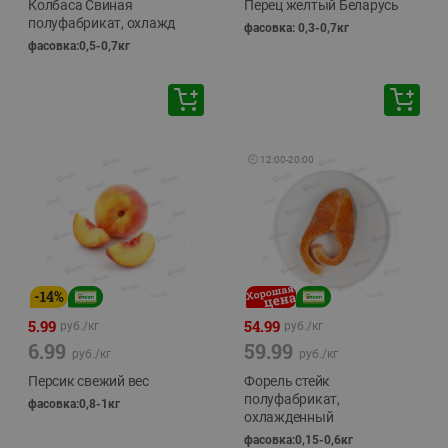
Колбаса Свиная
Перец желтый Беларусь
полуфабрикат, охлажд
фасовка: 0,3-0,7кг
фасовка:0,5-0,7кг
🕘
12:00
-
20:00
-
14
%
5.99
54.99
руб./
кг
руб./
кг
6.99
59.99
руб./
кг
руб./
кг
Персик свежий вес
Форель стейк
полуфабрикат,
фасовка:0,8-1кг
охлажденный
фасовка:0,15-0,6кг