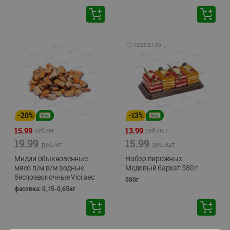
🕘
12:00
-
21:00
-
20
%
-
13
%
15.99
13.99
руб./
кг
руб./
шт
19.99
15.99
руб./
кг
руб./
шт
Мидии обыкновенные
Набор пирожных
мясо п/м в/м водные
Медовый бархат 580 г
беспозвоночные Vici вес
580г
фасовка: 0,15-0,65кг