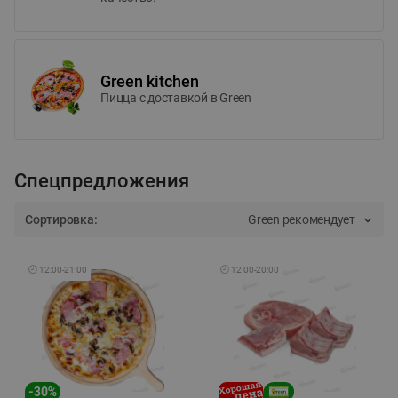
Green kitchen
Пицца c доставкой в Green
Спецпредложения
Сортировка:
Green рекомендует
🕘
12:00
-
21:00
🕘
12:00
-
20:00
-
30
%