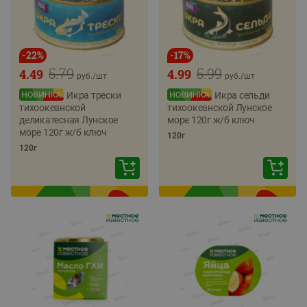
-
22
%
-
17
%
5.79
5.99
4.49
4.99
руб./
шт
руб./
шт
Икра трески
Икра сельди
тихоокеанской
тихоокеанской Лунское
деликатесная Лунское
море 120г ж/б ключ
море 120г ж/б ключ
120г
120г