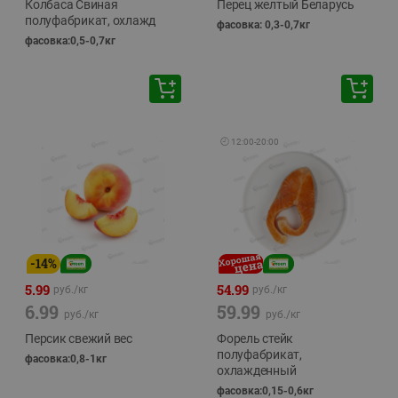
Колбаса Свиная
Перец желтый Беларусь
полуфабрикат, охлажд
фасовка: 0,3-0,7кг
фасовка:0,5-0,7кг
🕘
12:00
-
20:00
-
14
%
5.99
54.99
руб./
кг
руб./
кг
6.99
59.99
руб./
кг
руб./
кг
Персик свежий вес
Форель стейк
полуфабрикат,
фасовка:0,8-1кг
охлажденный
фасовка:0,15-0,6кг