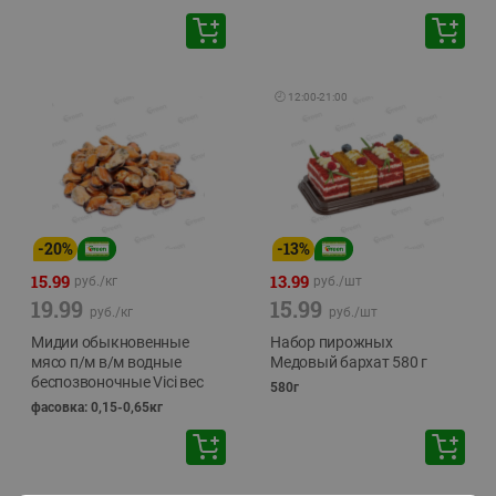
🕘
12:00
-
21:00
-
20
%
-
13
%
15.99
13.99
руб./
кг
руб./
шт
19.99
15.99
руб./
кг
руб./
шт
Мидии обыкновенные
Набор пирожных
мясо п/м в/м водные
Медовый бархат 580 г
беспозвоночные Vici вес
580г
фасовка: 0,15-0,65кг