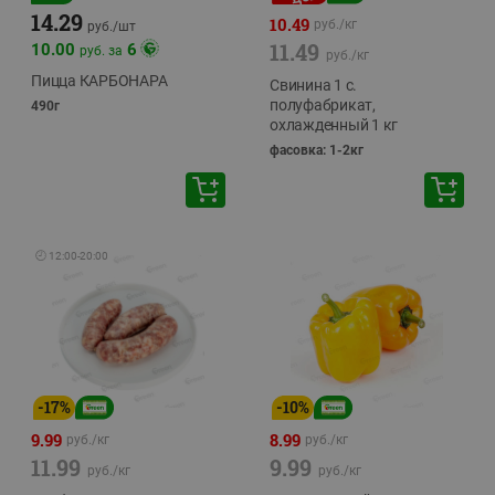
14.29
10.49
руб./
кг
руб./
шт
11.49
10.00
6
руб. за
руб./
кг
Пицца КАРБОНАРА
Свинина 1 с.
полуфабрикат,
490г
охлажденный 1 кг
фасовка: 1-2кг
🕘
12:00
-
20:00
-
17
%
-
10
%
9.99
8.99
руб./
кг
руб./
кг
11.99
9.99
руб./
кг
руб./
кг