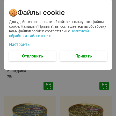
Файлы cookie
Для удобства пользователей сайта используются файлы
cookie. Нажимая "Принять", вы соглашаетесь
на обработку
нами файлов cookie в соответствии с
Политикой
обработки файлов cookie
-
12
%
-
24
%
Настроить
6.59
4.99
1.05
руб./
шт
руб./
шт
1.19
ТОФУ Vegetus ТВЕРДЫЙ
руб./
шт
Отклонить
Принять
230г
Корм влаж. для кош. с
чувств. пищевар. Пурина
Ван курица
75г