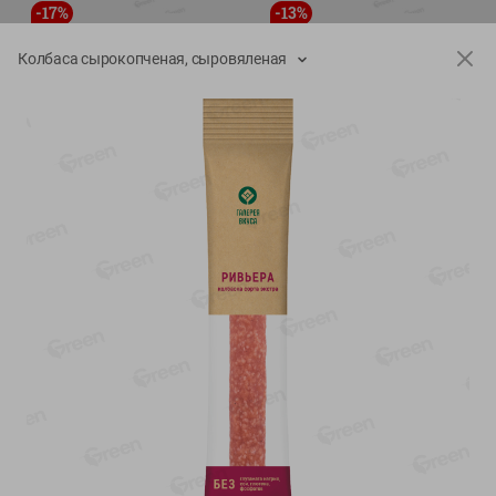
-
17
%
-
13
%
13.99
6.89
11.59
5.99
руб./
шт
руб./
шт
Колбаса сырокопченая, сыровяленая
Масло Топленое ГХИ
Яйца перепелиные
Местное Известное 99%
копченые Молодецкие
Местное известное 20 шт
200г
упак Солигорска п/ф
20шт в уп
Показано 1-14 из 79
Показать 15-28 из 79
Каталог товаров
Специально для вас