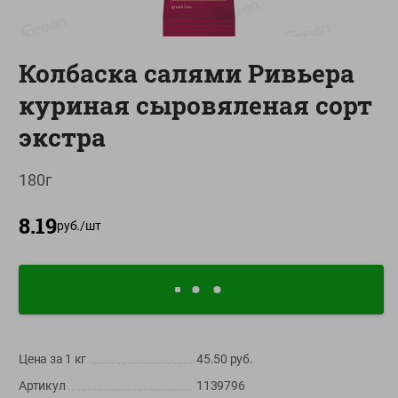
О сервисе
Настройки файлов cookie
Колбаска салями Ривьера
Мой Green
куриная сыровяленая сорт
Приложение Green c
экстра
доставкой и бонусной картой
App
Google
180г
AppGallery
Store
Play
8.19
руб./
шт
+375 44 560-60-61
Время работы Call-центра: Пн.- Пт. с 09.00 до 17.00, СБ, ВС -
выходной
shop@green-market.by
Цена за 1
кг
45.50
руб.
Пишите нам свои вопросы, предложения и комментарии
Артикул
1139796