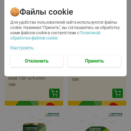
Файлы cookie
Для удобства пользователей сайта используются файлы
cookie. Нажимая "Принять", вы соглашаетесь
на обработку
нами файлов cookie в соответствии с
Политикой
обработки файлов cookie
-
22
%
-
17
%
Настроить
5.79
5.99
4.49
4.99
руб./
шт
руб./
шт
Отклонить
Принять
Икра трески
Икра сельди
тихоокеанской
тихоокеанской Лунское
деликатесная Лунское
море 120г ж/б ключ
море 120г ж/б ключ
120г
120г