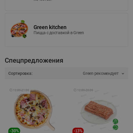
Green kitchen
Пицца c доставкой в Green
Спецпредложения
Сортировка:
Green рекомендует
🕘
12:00
-
21:00
🕘
12:00
-
20:00
-
30
%
-
13
%