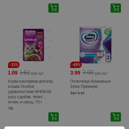
-
33
%
-
49
%
1.62
7.90
1.09
3.99
руб./
шт
руб./
шт
Корм консервир для взр.
Полотенца бумажные
кошек Особое
Zewa Премиум
удовольствие WHISKAS
2шт в уп
рагу с добав. телят. ,
ягнен. и овощ. 75 г
75г