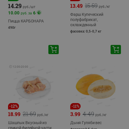
15.59
14.29
13.49
руб./
кг
руб./
шт
10.00
6
руб. за
Фарш Купеческий
полуфабрикат,
Пицца КАРБОНАРА
охлажденный
490г
фасовка: 0,5-0,7 кг
🕘
12:00
-
20:00
-
12
%
-
11
%
21.69
4.49
18.99
3.99
руб./
кг
руб./
кг
Шашлык Вкусный из
Дыня Гуляби вес
свиной филейной части