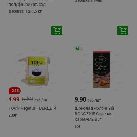
фасовка:3,5-6кг
полуфабрикат, охл.
фасовка: 1,2-1,5 кг
1
-
24
%
6.59
9.90
4.99
руб./
шт
руб./
шт
ТОФУ Vegetus ТВЕРДЫЙ
Шоколад молочный
BONGENIE Соленая
230г
карамель 85г
85г