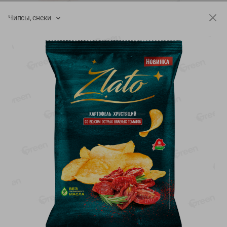
-
20
%
-
12
%
Чипсы, снеки
4.99
5.19
3.99
4.59
руб./
шт
руб./
шт
Конфеты фруктово-
Майонез Эко премиум
ягодные Местное
Местное известное
известное яблоко-тыква
300г
Хоба
60г
Показано 1-14 из 76
Показать 15-28 из 76
Каталог товаров
Специально для вас