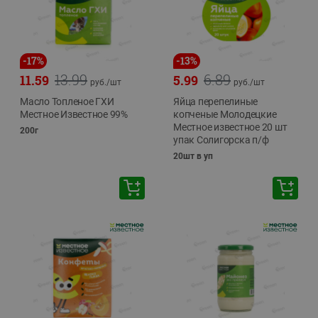
-
17
%
-
13
%
13.99
6.89
11.59
5.99
руб./
шт
руб./
шт
Масло Топленое ГХИ
Яйца перепелиные
Местное Известное 99%
копченые Молодецкие
Местное известное 20 шт
200г
упак Солигорска п/ф
20шт в уп