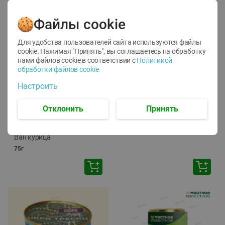
Файлы cookie
Для удобства пользователей сайта используются файлы
cookie. Нажимая "Принять", вы соглашаетесь
на обработку
нами файлов cookie в соответствии с
Политикой
обработки файлов cookie
-
12
%
-
24
%
Настроить
6.59
4.99
1.05
руб./
шт
руб./
шт
1.19
ТОФУ Vegetus ТВЕРДЫЙ
руб./
шт
Отклонить
Принять
230г
Корм влаж. для кош. с
чувств. пищевар. Пурина
Ван курица
75г