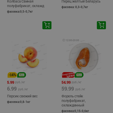
Колбаса Свиная
Перец желтый Беларусь
полуфабрикат, охлажд
фасовка: 0,3-0,7кг
фасовка:0,5-0,7кг
🕘
12:00
-
20:00
-
14
%
5.99
54.99
руб./
кг
руб./
кг
6.99
59.99
руб./
кг
руб./
кг
Персик свежий вес
Форель стейк
полуфабрикат,
фасовка:0,8-1кг
охлажденный
фасовка:0,15-0,6кг