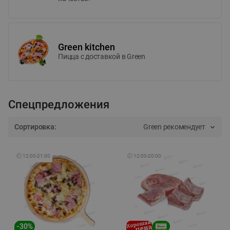
Green kitchen
Пицца c доставкой в Green
Спецпредложения
Сортировка:
Green рекомендует
🕘
12:00
-
21:00
🕘
12:00
-
20:00
-
30
%