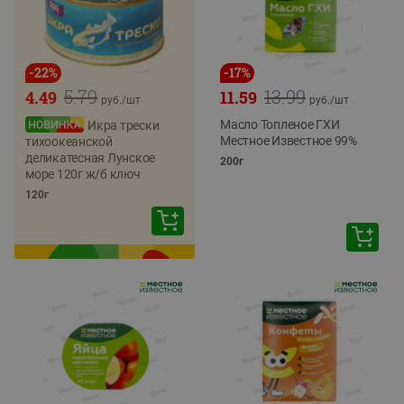
-
22
%
-
17
%
5.79
13.99
4.49
11.59
руб./
шт
руб./
шт
Масло Топленое ГХИ
Икра трески
Местное Известное 99%
тихоокеанской
деликатесная Лунское
200г
море 120г ж/б ключ
120г