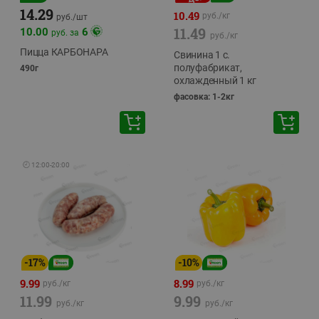
14.29
10.49
руб./
кг
руб./
шт
11.49
10.00
6
руб. за
руб./
кг
Пицца КАРБОНАРА
Свинина 1 с.
полуфабрикат,
490г
охлажденный 1 кг
фасовка: 1-2кг
🕘
12:00
-
20:00
-
17
%
-
10
%
9.99
8.99
руб./
кг
руб./
кг
11.99
9.99
руб./
кг
руб./
кг