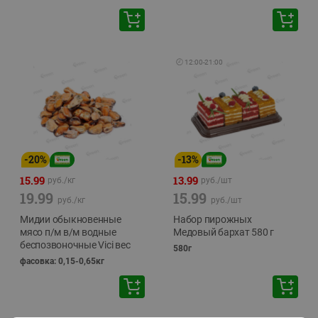
🕘
12:00
-
21:00
-
20
%
-
13
%
15.99
13.99
руб./
кг
руб./
шт
19.99
15.99
руб./
кг
руб./
шт
Мидии обыкновенные
Набор пирожных
мясо п/м в/м водные
Медовый бархат 580 г
беспозвоночные Vici вес
580г
фасовка: 0,15-0,65кг