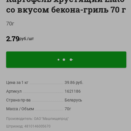
О сервисе
со вкусом бекона-гриль 70 г
Настройки файлов cookie
70г
Мой Green
2.79
руб./
шт
Приложение Green c
доставкой и бонусной картой
App
Google
AppGallery
Store
Play
Цена за 1
кг
39.86
руб.
+375 44 560-60-61
Артикул
1621186
Время работы Call-центра: Пн.- Пт. с 09.00 до 17.00, СБ, ВС -
Страна пр-ва
Беларусь
выходной
Масса / Объем
70г
shop@green-market.by
Производитель:
ОАО "Машпищепрод"
Пишите нам свои вопросы, предложения и комментарии
Штрихкод:
4810146005670