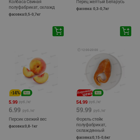
Колбаса Свиная
Перец желтый Беларусь
полуфабрикат, охлажд
фасовка: 0,3-0,7кг
фасовка:0,5-0,7кг
🕘
12:00
-
20:00
-
14
%
5.99
54.99
руб./
кг
руб./
кг
6.99
59.99
руб./
кг
руб./
кг
Персик свежий вес
Форель стейк
полуфабрикат,
фасовка:0,8-1кг
охлажденный
фасовка:0,15-0,6кг