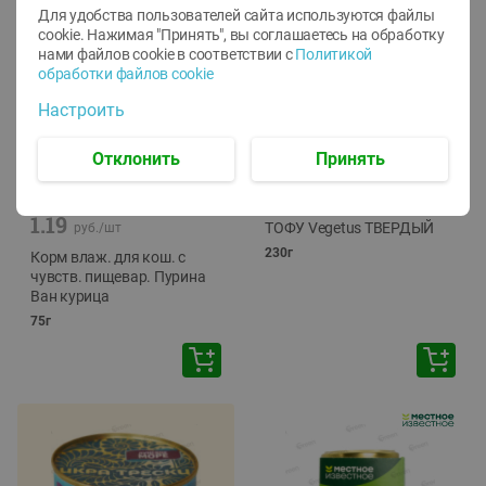
Для удобства пользователей сайта используются файлы
cookie. Нажимая "Принять", вы соглашаетесь
на обработку
нами файлов cookie в соответствии с
Политикой
обработки файлов cookie
Настроить
Отклонить
Принять
-
12
%
-
24
%
6.59
4.99
1.05
руб./
шт
руб./
шт
1.19
ТОФУ Vegetus ТВЕРДЫЙ
руб./
шт
230г
Корм влаж. для кош. с
чувств. пищевар. Пурина
Ван курица
75г