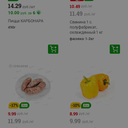
14.29
10.49
руб./
кг
руб./
шт
11.49
10.00
6
руб. за
руб./
кг
Пицца КАРБОНАРА
Свинина 1 с.
полуфабрикат,
490г
охлажденный 1 кг
фасовка: 1-2кг
🕘
12:00
-
20:00
-
17
%
-
10
%
9.99
8.99
руб./
кг
руб./
кг
11.99
9.99
руб./
кг
руб./
кг