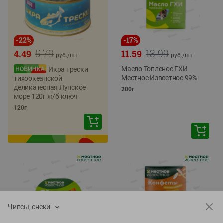
-
22
%
-
17
%
5.79
13.99
4.49
11.59
руб./
шт
руб./
шт
Масло Топленое ГХИ
Икра трески
Местное Известное 99%
тихоокеанской
деликатесная Лунское
200г
море 120г ж/б ключ
120г
Чипсы, снеки