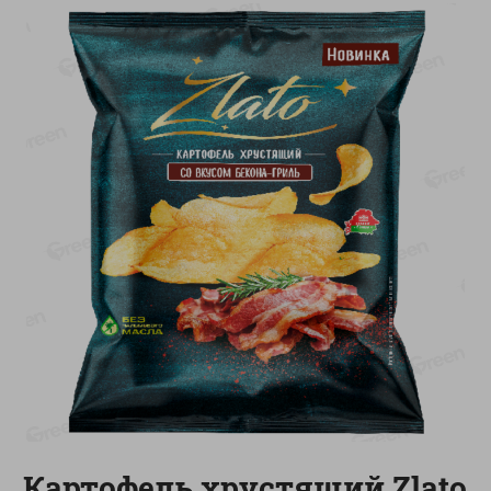
-
13
%
-
20
%
6.89
4.99
5.99
3.99
руб./
шт
руб./
шт
Яйца перепелиные
Конфеты фруктово-
копченые Молодецкие
ягодные Местное
Местное известное 20 шт
известное яблоко-тыква
упак Солигорска п/ф
Хоба
20шт в уп
60г
Показано 1-14 из 78
Показать 15-28 из 78
Каталог товаров
Специально для вас
Картофель хрустящий Zlato