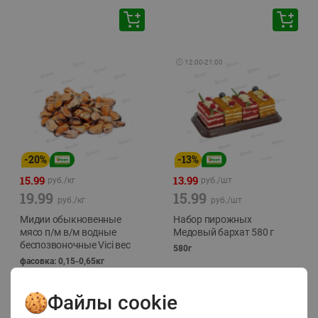
🕘
12:00
-
21:00
-
20
%
-
13
%
15.99
13.99
руб./
кг
руб./
шт
19.99
15.99
руб./
кг
руб./
шт
Мидии обыкновенные
Набор пирожных
мясо п/м в/м водные
Медовый бархат 580 г
беспозвоночные Vici вес
580г
фасовка: 0,15-0,65кг
Файлы cookie