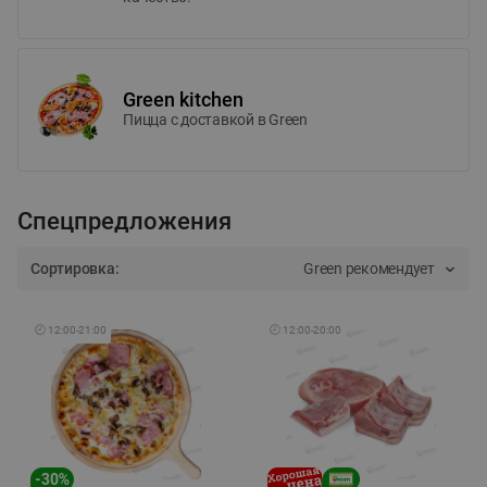
Green kitchen
Пицца c доставкой в Green
Спецпредложения
Сортировка:
Green рекомендует
🕘
12:00
-
21:00
🕘
12:00
-
20:00
-
30
%