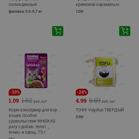
охлажденный
кремовой карамелью
фасовка: 0,5-0,7 кг
120г
-
33
%
-
24
%
1.62
6.59
1.09
4.99
руб./
шт
руб./
шт
Корм консервир для взр.
ТОФУ Vegetus ТВЕРДЫЙ
кошек Особое
230г
удовольствие WHISKAS
рагу с добав. телят. ,
ягнен. и овощ. 75 г