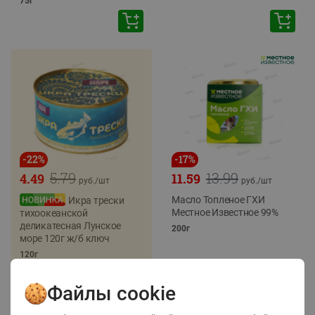
75г
-
22
%
-
17
%
5.79
13.99
4.49
11.59
руб./
шт
руб./
шт
Масло Топленое ГХИ
Икра трески
Местное Известное 99%
тихоокеанской
деликатесная Лунское
200г
море 120г ж/б ключ
120г
Файлы cookie