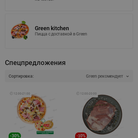
Green kitchen
Пицца c доставкой в Green
Спецпредложения
Сортировка:
Green рекомендует
🕘
12:00
-
21:00
🕘
12:00
-
20:00
-
30
%
-
10
%