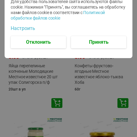
Для удобства пользователей сайта используются файлы
cookie. Нажимая "Принять", вы соглашаетесь
на обработку
нами файлов cookie в соответствии с
Политикой
обработки файлов cookie
Настроить
Отклонить
Принять
-
13
%
-
20
%
6.89
4.99
5.99
3.99
руб./
шт
руб./
шт
Яйца перепелиные
Конфеты фруктово-
копченые Молодецкие
ягодные Местное
Местное известное 20 шт
известное яблоко-тыква
упак Солигорска п/ф
Хоба
20шт в уп
60г