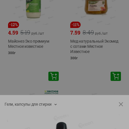
-
12
%
-
11
%
5.19
8.49
4.59
7.59
руб./
шт
руб./
шт
Майонез Эко премиум
Мед натуральный Экомед
Местное известное
с сотами Местное
Известное
300г
300г
Гели, капсулы для стирки