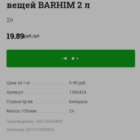
вещей BARHIM 2 л
О сервисе
2л
Настройки файлов cookie
Мой Green
19.89
руб./
шт
Приложение Green c
доставкой и бонусной картой
App
Google
AppGallery
Store
Play
Цена за 1
кг
9.95
руб.
Артикул
1583424
+375 44 560-60-61
Страна пр-ва
Беларусь
Время работы Call-центра: Пн.- Пт. с 09.00 до 17.00, СБ, ВС -
выходной
Масса / Объем
2л
Производитель:
ОАО "БАРХИМ"
shop@green-market.by
Штрихкод:
4810129005604
Пишите нам свои вопросы, предложения и комментарии