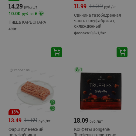
13.39
14.29
11.99
руб./
кг
руб./
шт
10.00
6
руб. за
Свинина тазобедренная
часть полуфабрикат,
Пицца КАРБОНАРА
охлажденный
490г
фасовка: 0,8-1,2кг
1
🕘
12:00
-
20:00
-
13
%
15.59
18.09
13.49
руб./
кг
руб./
шт
Фарш Купеческий
Конфеты Bongenie
полуфабрикат,
Трюфели со сливочно-