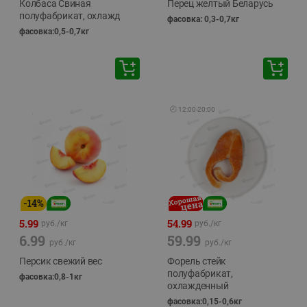
Колбаса Свиная
Перец желтый Беларусь
полуфабрикат, охлажд
фасовка: 0,3-0,7кг
фасовка:0,5-0,7кг
🕘
12:00
-
20:00
-
14
%
5.99
54.99
руб./
кг
руб./
кг
6.99
59.99
руб./
кг
руб./
кг
Персик свежий вес
Форель стейк
полуфабрикат,
фасовка:0,8-1кг
охлажденный
фасовка:0,15-0,6кг