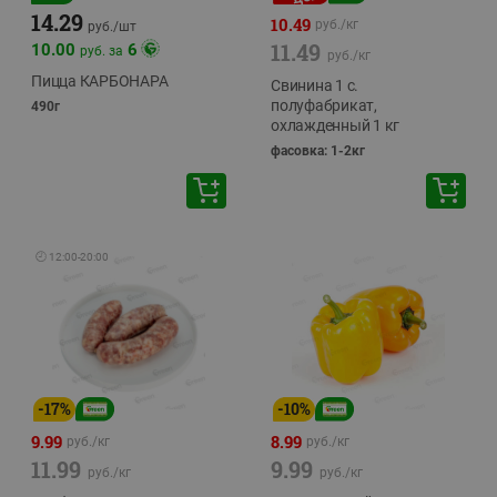
14.29
10.49
руб./
кг
руб./
шт
11.49
10.00
6
руб. за
руб./
кг
Пицца КАРБОНАРА
Свинина 1 с.
полуфабрикат,
490г
охлажденный 1 кг
фасовка: 1-2кг
🕘
12:00
-
20:00
-
17
%
-
10
%
9.99
8.99
руб./
кг
руб./
кг
11.99
9.99
руб./
кг
руб./
кг