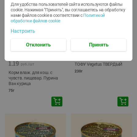
Для удобства пользователей сайта используются файлы
cookie. Нажимая "Принять", вы соглашаетесь
на обработку
нами файлов cookie в соответствии с
Политикой
обработки файлов cookie
Настроить
Отклонить
Принять
-
12
%
-
24
%
6.59
4.99
1.05
руб./
шт
руб./
шт
1.19
ТОФУ Vegetus ТВЕРДЫЙ
руб./
шт
230г
Корм влаж. для кош. с
чувств. пищевар. Пурина
Ван курица
75г