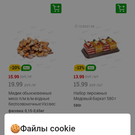
🕘
12:00
-
21:00
-
20
%
-
13
%
15.99
13.99
руб./
кг
руб./
шт
19.99
15.99
руб./
кг
руб./
шт
Мидии обыкновенные
Набор пирожных
мясо п/м в/м водные
Медовый бархат 580 г
беспозвоночные Vici вес
580г
фасовка: 0,15-0,65кг
Файлы cookie