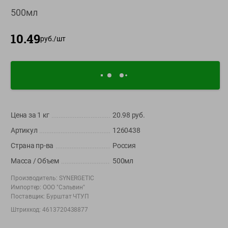
О сервисе
500мл
Настройки файлов cookie
10.49
руб./
шт
Мой Green
Приложение Green c
доставкой и бонусной картой
App
Google
AppGallery
Store
Play
Цена за 1
кг
20.98
руб.
Артикул
1260438
Страна пр-ва
Россия
+375 44 560-60-61
Масса / Объем
500мл
Время работы Call-центра: Пн.- Пт. с 09.00 до 17.00, СБ, ВС -
выходной
Производитель:
SYNERGETIC
Импортер:
ООО "Сэльвин"
Поставщик:
Бурштат ЧТУП
shop@green-market.by
Штрихкод:
4613720438877
Пишите нам свои вопросы, предложения и комментарии