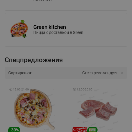
Green kitchen
Пицца c доставкой в Green
Спецпредложения
Сортировка:
Green рекомендует
🕘
12:00
-
21:00
🕘
12:00
-
20:00
-
30
%