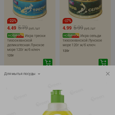
-
22
%
-
17
%
5.79
5.99
4.49
4.99
руб./
шт
руб./
шт
Икра трески
Икра сельди
тихоокеанской
тихоокеанской Лунское
деликатесная Лунское
море 120г ж/б ключ
море 120г ж/б ключ
120г
120г
Для мытья посуды