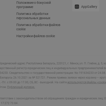
Положение о бонусной
AppGallery
программе
Политика обработки
персональных данных
Политика обработки файлов
cookie
Настройки файлов cookie
ридический адрес: Республика Беларусь, 220121, г. Минск, ул. П. Глебки, д. 5, к
дарственный регистр юридических лиц и индивидуальных предпринимателей в
34233.
Свидетельство о государственной регистрации: No 191634233 от 24.08.
Беларусь 26.10.2021 за № 521721. Режим приема заявок через корзину – круг
- Пт. с 09.00 до 17.00, СБ, ВС - выходной
.
На сайте
используются файлы «cooki
йтом.
Публичный договор.
ветствии с законодательством об обращениях граждан и юридических лиц: О
17 272 73 84 .