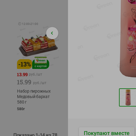
🕘
12:00
-
21:00
-
13
%
-
12
%
-
24
%
4.99
13.99
1.05
руб./
шт
руб./
шт
15.99
1.19
ТОФУ V
руб./
шт
руб./
шт
ТВЕРД
Набор пирожных
Корм влаж. для
230г
Медовый бархат
кош. с чувств.
580 г
пищевар. Пурина
Ван курица
580г
75г
Покупают вместе
Показано 1-14 из 78