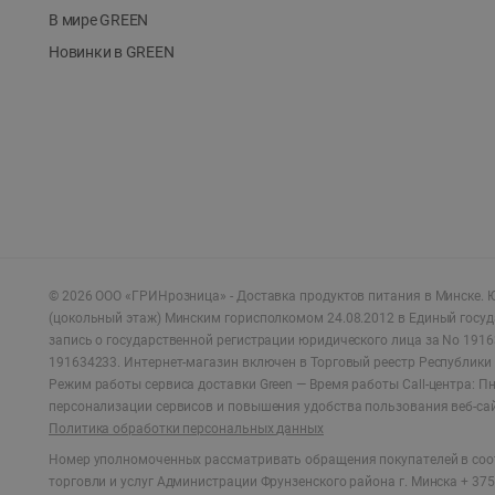
В мире GREEN
Новинки в GREEN
©
2026
ООО «ГРИНрозница» - Доставка продуктов питания в Минске.
Ю
(цокольный этаж) Минским горисполкомом 24.08.2012 в Единый госу
запись о государственной регистрации юридического лица за No 1916
191634233. Интернет-магазин включен в Торговый реестр Республики 
Режим работы сервиса доставки Green —
Время работы Call-центра: Пн.
персонализации сервисов и повышения удобства пользования веб-са
Политика обработки персональных данных
Номер уполномоченных рассматривать обращения покупателей в соот
торговли и услуг Администрации Фрунзенского района г. Минска + 375 