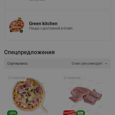
Green kitchen
Пицца c доставкой в Green
Спецпредложения
Сортировка:
Green рекомендует
🕘
12:00
-
21:00
🕘
12:00
-
20:00
-
30
%