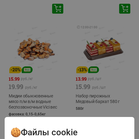
🕘
12:00
-
21:00
-
20
%
-
13
%
15.99
13.99
руб./
кг
руб./
шт
19.99
15.99
руб./
кг
руб./
шт
Мидии обыкновенные
Набор пирожных
мясо п/м в/м водные
Медовый бархат 580 г
беспозвоночные Vici вес
580г
фасовка: 0,15-0,65кг
Файлы cookie