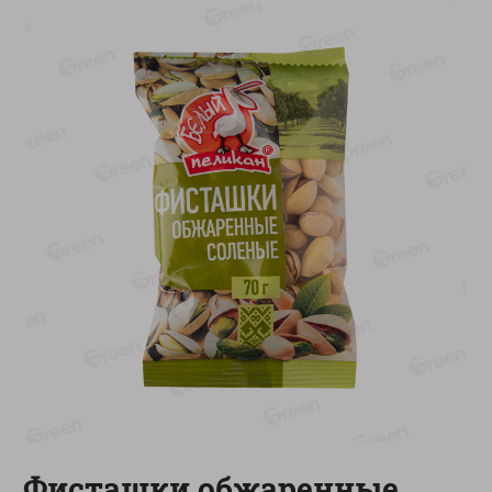
-
13
%
-
20
%
6.89
4.99
5.99
3.99
руб./
шт
руб./
шт
Яйца перепелиные
Конфеты фруктово-
копченые Молодецкие
ягодные Местное
Местное известное 20 шт
известное яблоко-тыква
упак Солигорска п/ф
Хоба
20шт в уп
60г
Показано 1-14 из 78
Показать 15-28 из 78
Каталог товаров
Специально для вас
Фисташки обжаренные