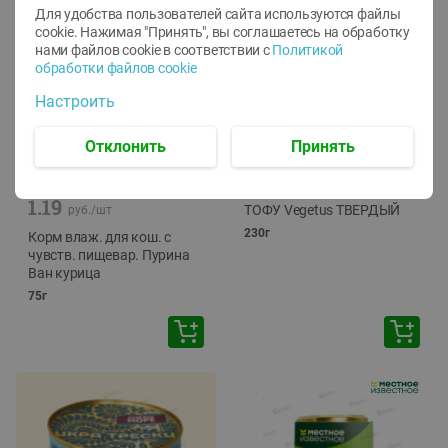
Для удобства пользователей сайта используются файлы
cookie. Нажимая "Принять", вы соглашаетесь
на обработку
нами файлов cookie в соответствии с
Политикой
обработки файлов cookie
Настроить
Отклонить
Принять
-
12
%
-
24
%
6.59
4.99
1.05
руб./
шт
руб./
шт
1.19
ТОФУ Vegetus ТВЕРДЫЙ
руб./
шт
230г
Корм влаж. для кош. с
чувств. пищевар. Пурина
Ван курица
75г