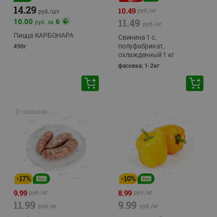
14.29
10.49
руб./
кг
руб./
шт
11.49
10.00
6
руб. за
руб./
кг
Пицца КАРБОНАРА
Свинина 1 с.
полуфабрикат,
490г
охлажденный 1 кг
фасовка: 1-2кг
🕘
12:00
-
20:00
-
17
%
-
10
%
9.99
8.99
руб./
кг
руб./
кг
11.99
9.99
руб./
кг
руб./
кг