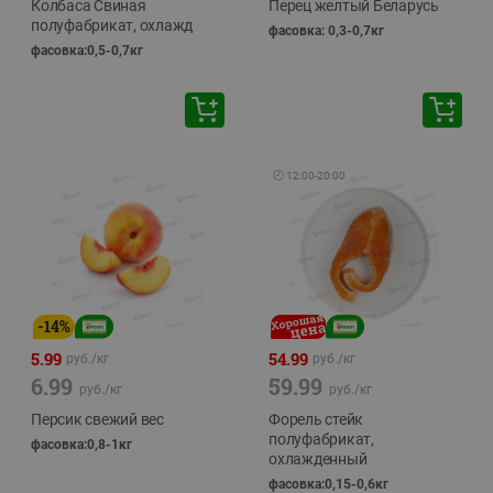
Колбаса Свиная
Перец желтый Беларусь
полуфабрикат, охлажд
фасовка: 0,3-0,7кг
фасовка:0,5-0,7кг
🕘
12:00
-
20:00
-
14
%
5.99
54.99
руб./
кг
руб./
кг
6.99
59.99
руб./
кг
руб./
кг
Персик свежий вес
Форель стейк
полуфабрикат,
фасовка:0,8-1кг
охлажденный
фасовка:0,15-0,6кг