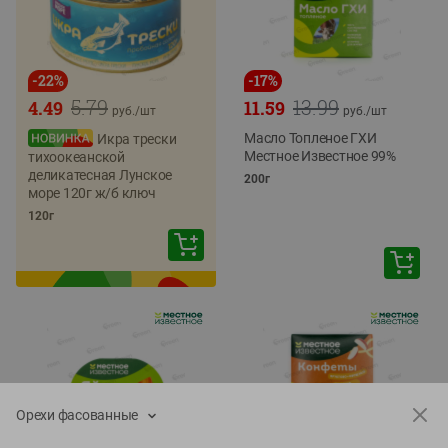
-
22
%
-
17
%
5.79
13.99
4.49
11.59
руб./
шт
руб./
шт
Масло Топленое ГХИ
Икра трески
Местное Известное 99%
тихоокеанской
деликатесная Лунское
200г
море 120г ж/б ключ
120г
Орехи фасованные