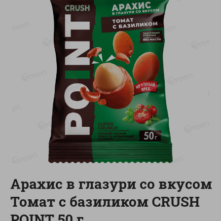
-
17
%
-
13
%
13.99
6.89
11.59
5.99
руб./
шт
руб./
шт
Масло Топленое ГХИ
Яйца перепелиные
Местное Известное 99%
копченые Молодецкие
Местное известное 20 шт
200г
упак Солигорска п/ф
20шт в уп
Показано 1-14 из 79
Показать 15-28 из 79
Арахис в глазури со вкусом
Каталог товаров
Томат с базиликом CRUSH
Специально для вас
POINT 50 г