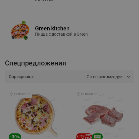
Green kitchen
Пицца c доставкой в Green
Спецпредложения
Сортировка:
Green рекомендует
🕘
12:00
-
21:00
🕘
12:00
-
20:00
-
30
%