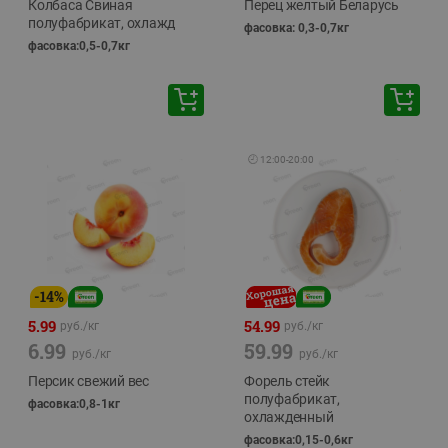
Колбаса Свиная
Перец желтый Беларусь
полуфабрикат, охлажд
фасовка: 0,3-0,7кг
фасовка:0,5-0,7кг
🕘
12:00
-
20:00
-
14
%
5.99
54.99
руб./
кг
руб./
кг
6.99
59.99
руб./
кг
руб./
кг
Персик свежий вес
Форель стейк
полуфабрикат,
фасовка:0,8-1кг
охлажденный
фасовка:0,15-0,6кг