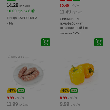
14.29
10.49
руб./
кг
руб./
шт
11.49
10.00
6
руб. за
руб./
кг
Пицца КАРБОНАРА
Свинина 1 с.
полуфабрикат,
490г
охлажденный 1 кг
фасовка: 1-2кг
🕘
12:00
-
20:00
-
17
%
-
10
%
9.99
8.99
руб./
кг
руб./
кг
11.99
9.99
руб./
кг
руб./
кг