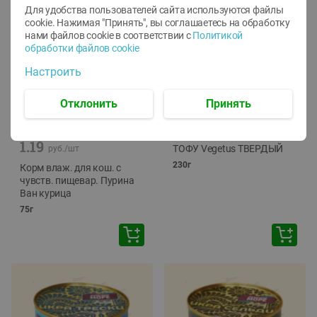
Для удобства пользователей сайта используются файлы
cookie. Нажимая "Принять", вы соглашаетесь
на обработку
нами файлов cookie в соответствии с
Политикой
обработки файлов cookie
Настроить
Отклонить
Принять
-
12
%
-
24
%
6.59
4.99
1.05
руб./
шт
руб./
шт
1.19
ТОФУ Vegetus ТВЕРДЫЙ
руб./
шт
230г
Корм влаж. для кош. с
чувств. пищевар. Пурина
Ван курица
75г