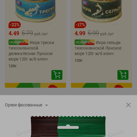
-
22
%
-
17
%
5.79
5.99
4.49
4.99
руб./
шт
руб./
шт
Икра трески
Икра сельди
тихоокеанской
тихоокеанской Лунское
деликатесная Лунское
море 120г ж/б ключ
море 120г ж/б ключ
120г
120г
Орехи фасованные