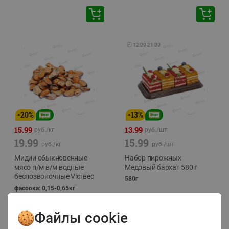
🕘
12:00
-
21:00
-
20
%
-
13
%
15.99
13.99
руб./
кг
руб./
шт
19.99
15.99
руб./
кг
руб./
шт
Мидии обыкновенные
Набор пирожных
мясо п/м в/м водные
Медовый бархат 580 г
беспозвоночные Vici вес
580г
фасовка: 0,15-0,65кг
Файлы cookie