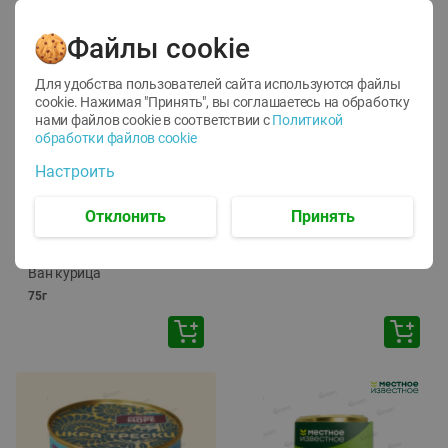
Файлы cookie
Для удобства пользователей сайта используются файлы
cookie. Нажимая "Принять", вы соглашаетесь
на обработку
нами файлов cookie в соответствии с
Политикой
обработки файлов cookie
-
12
%
-
24
%
Настроить
6.59
4.99
1.05
руб./
шт
руб./
шт
1.19
ТОФУ Vegetus ТВЕРДЫЙ
руб./
шт
Отклонить
Принять
230г
Корм влаж. для кош. с
чувств. пищевар. Пурина
Ван курица
75г