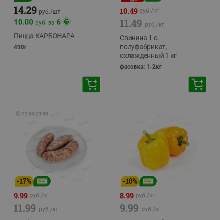
14.29
10.49
руб./
кг
руб./
шт
11.49
10.00
6
руб. за
руб./
кг
Пицца КАРБОНАРА
Свинина 1 с.
полуфабрикат,
490г
охлажденный 1 кг
фасовка: 1-2кг
🕘
12:00
-
20:00
-
17
%
-
10
%
9.99
8.99
руб./
кг
руб./
кг
11.99
9.99
руб./
кг
руб./
кг