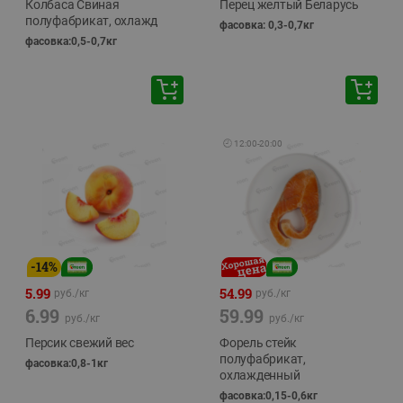
Колбаса Свиная
Перец желтый Беларусь
полуфабрикат, охлажд
фасовка: 0,3-0,7кг
фасовка:0,5-0,7кг
🕘
12:00
-
20:00
-
14
%
5.99
54.99
руб./
кг
руб./
кг
6.99
59.99
руб./
кг
руб./
кг
Персик свежий вес
Форель стейк
полуфабрикат,
фасовка:0,8-1кг
охлажденный
фасовка:0,15-0,6кг