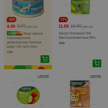
-
22
%
-
17
%
5.79
13.99
4.49
11.59
руб./
шт
руб./
шт
Масло Топленое ГХИ
Икра трески
Местное Известное 99%
тихоокеанской
деликатесная Лунское
200г
море 120г ж/б ключ
120г