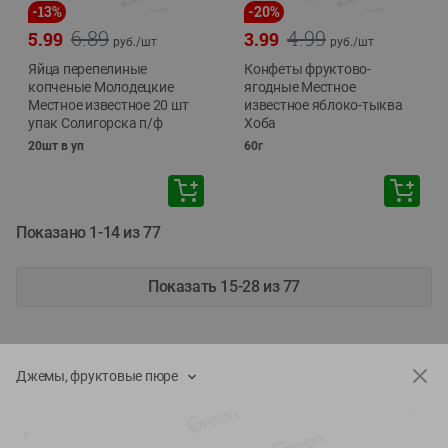
-
13
%
-
20
%
6.89
4.99
5.99
3.99
руб./
шт
руб./
шт
Яйца перепелиные
Конфеты фруктово-
копченые Молодецкие
ягодные Местное
Местное известное 20 шт
известное яблоко-тыква
упак Солигорска п/ф
Хоба
20шт в уп
60г
Показано 1-14 из 77
Показать 15-28 из 77
Джемы, фруктовые пюре
Каталог товаров
Специально для вас