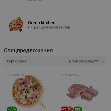
Green kitchen
Пицца c доставкой в Green
Спецпредложения
Сортировка:
Green рекомендует
🕘
12:00
-
21:00
🕘
12:00
-
20:00
-
30
%