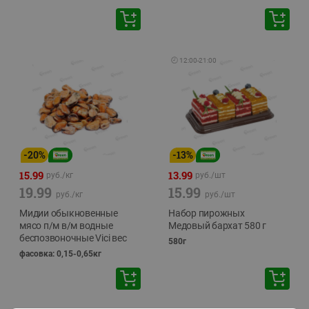
🕘
12:00
-
21:00
-
20
%
-
13
%
15.99
13.99
руб./
кг
руб./
шт
19.99
15.99
руб./
кг
руб./
шт
Мидии обыкновенные
Набор пирожных
мясо п/м в/м водные
Медовый бархат 580 г
беспозвоночные Vici вес
580г
фасовка: 0,15-0,65кг