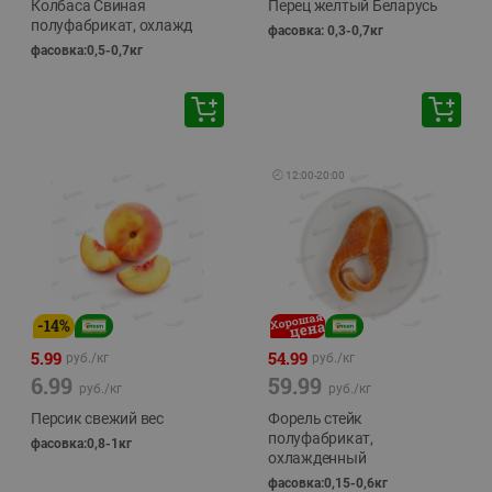
Колбаса Свиная
Перец желтый Беларусь
полуфабрикат, охлажд
фасовка: 0,3-0,7кг
фасовка:0,5-0,7кг
🕘
12:00
-
20:00
-
14
%
5.99
54.99
руб./
кг
руб./
кг
6.99
59.99
руб./
кг
руб./
кг
Персик свежий вес
Форель стейк
полуфабрикат,
фасовка:0,8-1кг
охлажденный
фасовка:0,15-0,6кг