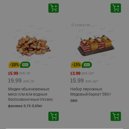
🕘
12:00
-
21:00
-
20
%
-
13
%
15.99
13.99
руб./
кг
руб./
шт
19.99
15.99
руб./
кг
руб./
шт
Мидии обыкновенные
Набор пирожных
мясо п/м в/м водные
Медовый бархат 580 г
беспозвоночные Vici вес
580г
фасовка: 0,15-0,65кг