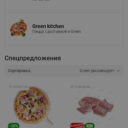
Green kitchen
Пицца c доставкой в Green
Спецпредложения
Сортировка:
Green рекомендует
🕘
12:00
-
21:00
🕘
12:00
-
20:00
-
30
%