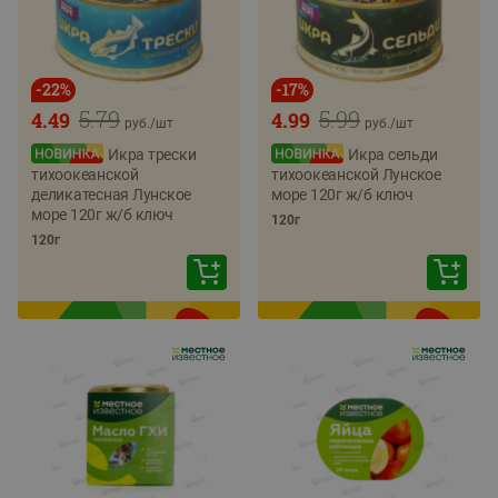
-
22
%
-
17
%
5.79
5.99
4.49
4.99
руб./
шт
руб./
шт
Икра трески
Икра сельди
тихоокеанской
тихоокеанской Лунское
деликатесная Лунское
море 120г ж/б ключ
море 120г ж/б ключ
120г
120г