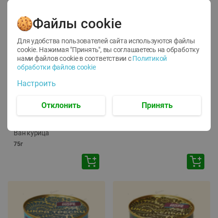
Файлы cookie
Для удобства пользователей сайта используются файлы
cookie. Нажимая "Принять", вы соглашаетесь
на обработку
нами файлов cookie в соответствии с
Политикой
обработки файлов cookie
-
12
%
-
24
%
Настроить
6.59
4.99
1.05
руб./
шт
руб./
шт
1.19
ТОФУ Vegetus ТВЕРДЫЙ
руб./
шт
Отклонить
Принять
230г
Корм влаж. для кош. с
чувств. пищевар. Пурина
Ван курица
75г