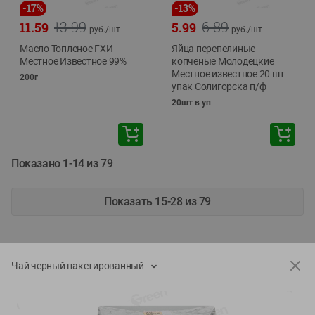
-
17
%
-
13
%
13.99
6.89
11.59
5.99
руб./
шт
руб./
шт
Масло Топленое ГХИ
Яйца перепелиные
Местное Известное 99%
копченые Молодецкие
Местное известное 20 шт
200г
упак Солигорска п/ф
20шт в уп
Показано 1-14 из 79
Показать 15-28 из 79
Чай черный пакетированный
Каталог товаров
Специально для вас