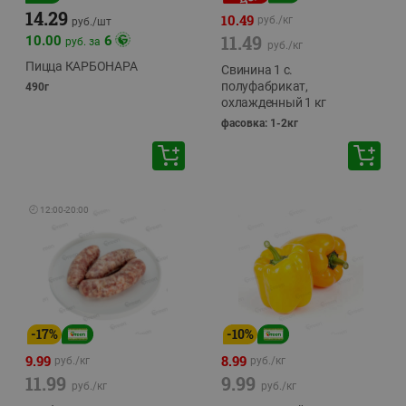
14.29
10.49
руб./
кг
руб./
шт
11.49
10.00
6
руб. за
руб./
кг
Пицца КАРБОНАРА
Свинина 1 с.
полуфабрикат,
490г
охлажденный 1 кг
фасовка: 1-2кг
🕘
12:00
-
20:00
-
17
%
-
10
%
9.99
8.99
руб./
кг
руб./
кг
11.99
9.99
руб./
кг
руб./
кг