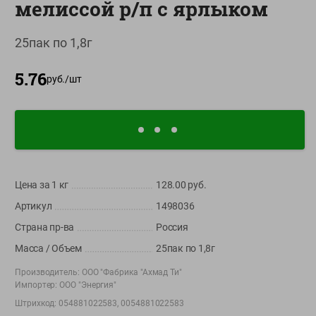
мелиссой р/п с ярлыком
О сервисе
25пак по 1,8г
Настройки файлов cookie
Мой Green
5.76
руб./
шт
Приложение Green c
доставкой и бонусной картой
App
Google
AppGallery
Store
Play
Цена за 1
кг
128.00
руб.
Артикул
1498036
+375 44 560-60-61
Страна пр-ва
Россия
Время работы Call-центра: Пн.- Пт. с 09.00 до 17.00, СБ, ВС -
выходной
Масса / Объем
25пак по 1,8г
Производитель:
ООО "Фабрика "Ахмад Ти"
shop@green-market.by
Импортер:
ООО "Энергия"
Пишите нам свои вопросы, предложения и комментарии
Штрихкод:
054881022583, 0054881022583