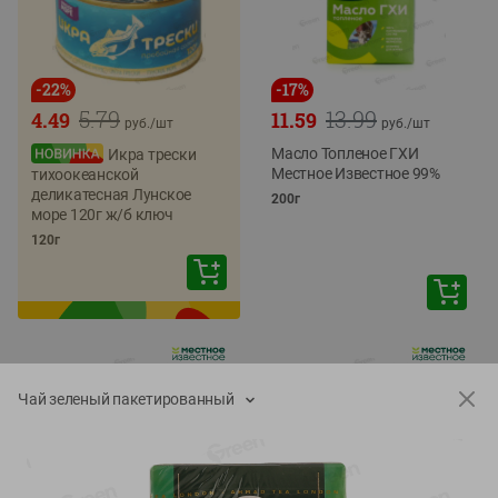
-
22
%
-
17
%
5.79
13.99
4.49
11.59
руб./
шт
руб./
шт
Масло Топленое ГХИ
Икра трески
Местное Известное 99%
тихоокеанской
деликатесная Лунское
200г
море 120г ж/б ключ
120г
Чай зеленый пакетированный