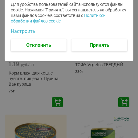
Для удобства пользователей сайта используются файлы
cookie. Нажимая "Принять", вы соглашаетесь
на обработку
нами файлов cookie в соответствии с
Политикой
обработки файлов cookie
Настроить
Отклонить
Принять
-
12
%
-
24
%
6.59
4.99
1.05
руб./
шт
руб./
шт
1.19
ТОФУ Vegetus ТВЕРДЫЙ
руб./
шт
230г
Корм влаж. для кош. с
чувств. пищевар. Пурина
Ван курица
75г