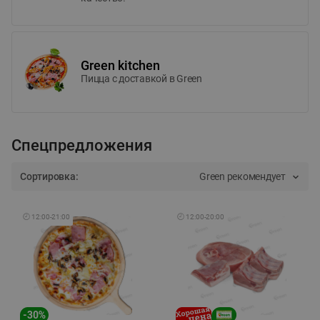
Green kitchen
Пицца c доставкой в Green
Спецпредложения
Сортировка:
Green рекомендует
🕘
12:00
-
21:00
🕘
12:00
-
20:00
-
30
%