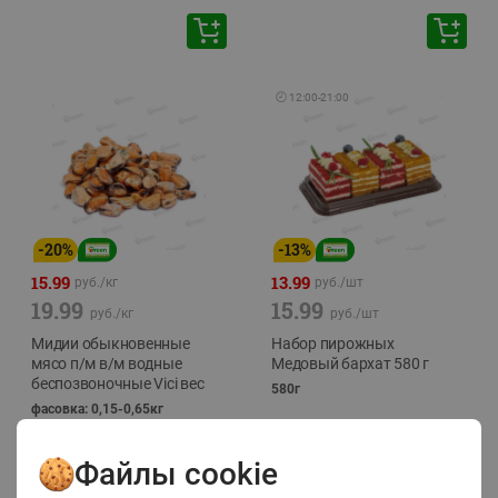
🕘
12:00
-
21:00
-
20
%
-
13
%
15.99
13.99
руб./
кг
руб./
шт
19.99
15.99
руб./
кг
руб./
шт
Мидии обыкновенные
Набор пирожных
мясо п/м в/м водные
Медовый бархат 580 г
беспозвоночные Vici вес
580г
фасовка: 0,15-0,65кг
Файлы cookie