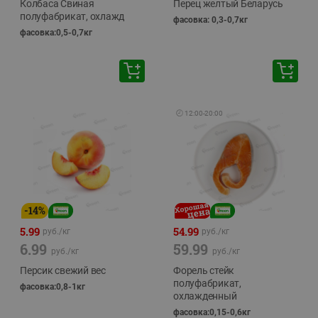
Колбаса Свиная
Перец желтый Беларусь
полуфабрикат, охлажд
фасовка: 0,3-0,7кг
фасовка:0,5-0,7кг
🕘
12:00
-
20:00
-
14
%
5.99
54.99
руб./
кг
руб./
кг
6.99
59.99
руб./
кг
руб./
кг
Персик свежий вес
Форель стейк
полуфабрикат,
фасовка:0,8-1кг
охлажденный
фасовка:0,15-0,6кг