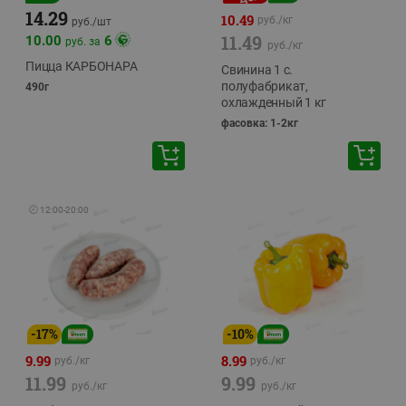
14.29
10.49
руб./
кг
руб./
шт
11.49
10.00
6
руб. за
руб./
кг
Пицца КАРБОНАРА
Свинина 1 с.
полуфабрикат,
490г
охлажденный 1 кг
фасовка: 1-2кг
🕘
12:00
-
20:00
-
17
%
-
10
%
9.99
8.99
руб./
кг
руб./
кг
11.99
9.99
руб./
кг
руб./
кг