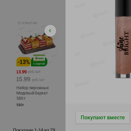
🕘
12:00
-
21:00
-
13
%
-
12
%
-
24
%
4.99
13.99
1.05
руб./
шт
руб./
шт
15.99
1.19
ТОФУ V
руб./
шт
руб./
шт
ТВЕРД
Набор пирожных
Корм влаж. для
230г
Медовый бархат
кош. с чувств.
580 г
пищевар. Пурина
Ван курица
580г
75г
Покупают вместе
Показано 1-14 из 79