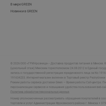
В мире GREEN
Новинки в GREEN
©
2026
ООО «ГРИНрозница» - Доставка продуктов питания в Минске.
Ю
(цокольный этаж) Минским горисполкомом 24.08.2012 в Единый госу
запись о государственной регистрации юридического лица за No 1916
191634233. Интернет-магазин включен в Торговый реестр Республики 
Режим работы сервиса доставки Green —
Время работы Call-центра: Пн.
персонализации сервисов и повышения удобства пользования веб-са
Политика обработки персональных данных
Номер уполномоченных рассматривать обращения покупателей в соот
торговли и услуг Администрации Фрунзенского района г. Минска + 375 