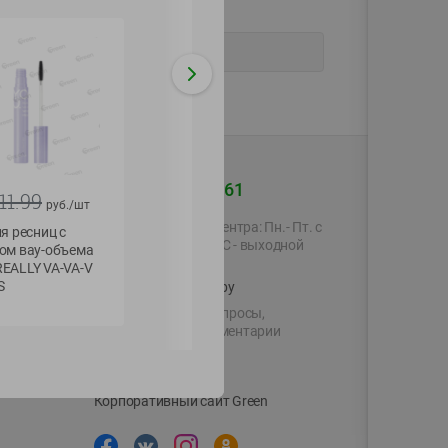
+375 44 560-60-61
11.99
руб./
шт
Время работы Call-центра: Пн.- Пт. с
я ресниц с
09.00 до 17.00, СБ, ВС - выходной
ом вау-объема
 REALLY VA-VA-V
S
shop@green-market.by
Пишите нам свои вопросы,
предложения и комментарии
й картой
Вакансии
👋
Корпоративный сайт Green