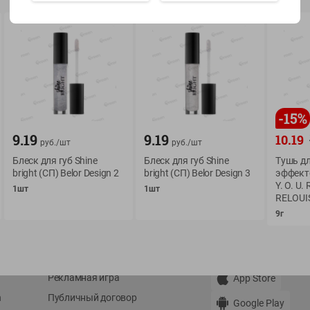
Показать 15-28 из 79
-
15
%
О сервисе
Мой Green
9.19
9.19
10.19
руб./
шт
руб./
шт
Оплата
История покупок
Блеск для губ Shine
Блеск для губ Shine
Тушь дл
bright (СП) Belor Design 2
bright (СП) Belor Design 3
эффект
Условия доставки
Мои товары
Y. O. U.
1шт
1шт
Возврат товара
RELOUI
Обратная связь
9г
Оформление заказа
Приложение Green c
Приемка товара
доставкой и бонусно
Самовывоз
Рекламная игра
App Store
n
Публичный договор
Google Play