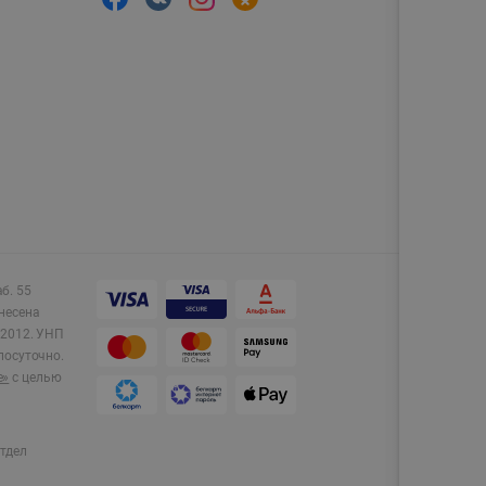
аб. 55
несена
2012.
УНП
лосуточно.
e»
с целью
тдел