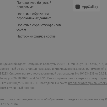
Положение о бонусной
AppGallery
программе
Политика обработки
персональных данных
Политика обработки файлов
cookie
Настройки файлов cookie
ридический адрес: Республика Беларусь, 220121, г. Минск, ул. П. Глебки, д. 5, к
дарственный регистр юридических лиц и индивидуальных предпринимателей в
34233.
Свидетельство о государственной регистрации: No 191634233 от 24.08.
Беларусь 26.10.2021 за № 521721. Режим приема заявок через корзину – круг
- Пт. с 09.00 до 17.00, СБ, ВС - выходной
.
На сайте
используются файлы «cooki
йтом.
Публичный договор.
ветствии с законодательством об обращениях граждан и юридических лиц: О
17 272 73 84 .