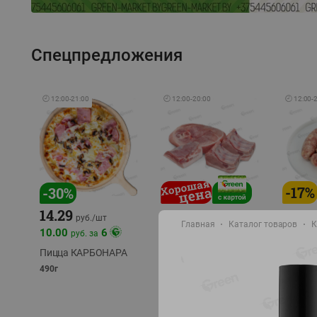
Спецпредложения
🕘
12:00
-
21:00
🕘
12:00
-
20:00
🕘
12:00
-
-
17
%
-
30
%
14.29
10.49
9.99
руб./
кг
руб
руб./
шт
Главная
Каталог товаров
К
11.49
11.99
10.00
6
руб. за
руб./
кг
Пицца КАРБОНАРА
Свинина 1 с.
Колбас
полуфабрикат,
полуфа
490г
охлажденный 1 кг
охлажд
фасовка: 1-2кг
фасовка: