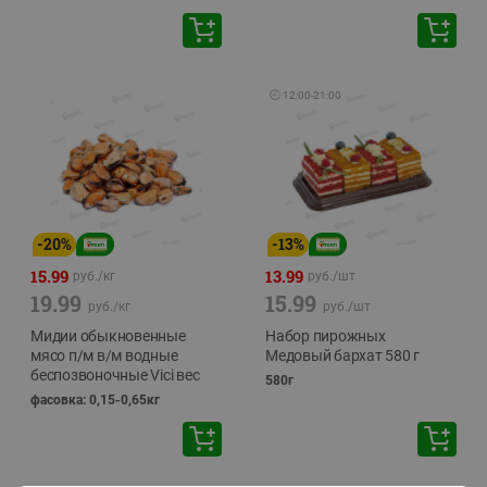
🕘
12:00
-
21:00
-
20
%
-
13
%
15.99
13.99
руб./
кг
руб./
шт
19.99
15.99
руб./
кг
руб./
шт
Мидии обыкновенные
Набор пирожных
мясо п/м в/м водные
Медовый бархат 580 г
беспозвоночные Vici вес
580г
фасовка: 0,15-0,65кг