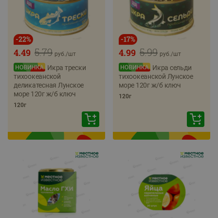
-
22
%
-
17
%
5.79
5.99
4.49
4.99
руб./
шт
руб./
шт
Икра трески
Икра сельди
тихоокеанской
тихоокеанской Лунское
деликатесная Лунское
море 120г ж/б ключ
море 120г ж/б ключ
120г
120г