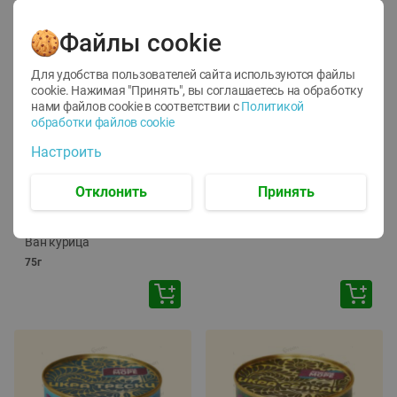
Файлы cookie
Для удобства пользователей сайта используются файлы
cookie. Нажимая "Принять", вы соглашаетесь
на обработку
нами файлов cookie в соответствии с
Политикой
обработки файлов cookie
-
12
%
-
24
%
Настроить
6.59
4.99
1.05
руб./
шт
руб./
шт
1.19
ТОФУ Vegetus ТВЕРДЫЙ
руб./
шт
Отклонить
Принять
230г
Корм влаж. для кош. с
чувств. пищевар. Пурина
Ван курица
75г