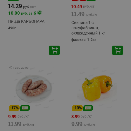
14.29
10.49
руб./
кг
руб./
шт
11.49
10.00
6
руб. за
руб./
кг
Пицца КАРБОНАРА
Свинина 1 с.
полуфабрикат,
490г
охлажденный 1 кг
фасовка: 1-2кг
🕘
12:00
-
20:00
-
17
%
-
10
%
9.99
8.99
руб./
кг
руб./
кг
11.99
9.99
руб./
кг
руб./
кг