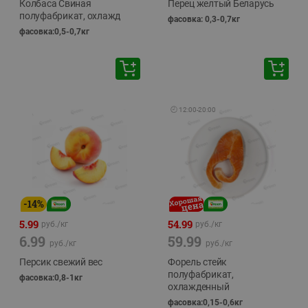
Колбаса Свиная
Перец желтый Беларусь
полуфабрикат, охлажд
фасовка: 0,3-0,7кг
фасовка:0,5-0,7кг
🕘
12:00
-
20:00
-
14
%
5.99
54.99
руб./
кг
руб./
кг
6.99
59.99
руб./
кг
руб./
кг
Персик свежий вес
Форель стейк
полуфабрикат,
фасовка:0,8-1кг
охлажденный
фасовка:0,15-0,6кг