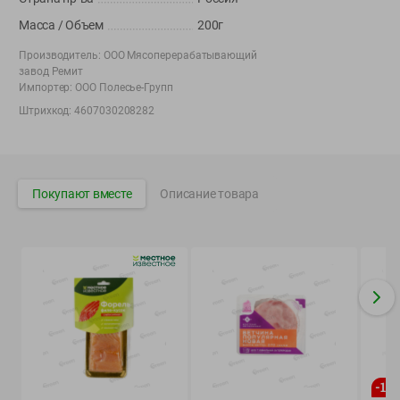
Вакансии
👋
Масса / Объем
200г
Корпоративный сайт Green
Производитель:
ООО Мясоперерабатывающий
завод Ремит
Импортер:
ООО Полесье-Групп
Штрихкод:
4607030208282
©
2026
ООО «ГРИНрозница» - Доставка продуктов питания в
Минске.
Юридическая информация и условия пользовательского
Покупают вместе
Описание товара
соглашения
Номер уполномоченных рассматривать обращения покупателей в
соответствии с законодательством об обращениях граждан и
юридических лиц: Отдел торговли и услуг Администрации
Фрунзенского района г. Минска + 375 17 272 73 84 .
Номер и адрес электронной почты лица, уполномоченного
продавцом рассматривать обращения покупателей о нарушении их
прав, предусмотренных законодательством о защите прав
потребителей: +375 44 560-60-61, shop@green-dostavka.by.
Способы оплаты товара:
-
15