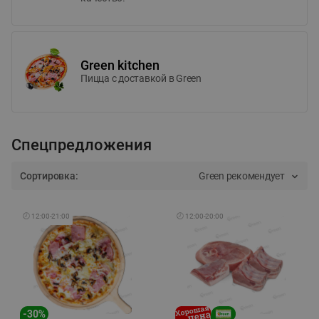
Green kitchen
Пицца c доставкой в Green
Спецпредложения
Сортировка:
Green рекомендует
🕘
12:00
-
21:00
🕘
12:00
-
20:00
-
30
%