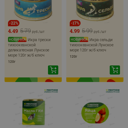
-
22
%
-
17
%
5.79
5.99
4.49
4.99
руб./
шт
руб./
шт
Икра трески
Икра сельди
тихоокеанской
тихоокеанской Лунское
деликатесная Лунское
море 120г ж/б ключ
море 120г ж/б ключ
120г
120г