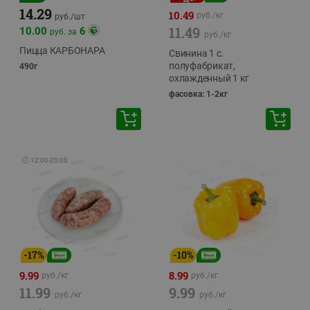
14.29
10.49
руб./
кг
руб./
шт
11.49
10.00
6
руб. за
руб./
кг
Пицца КАРБОНАРА
Свинина 1 с.
полуфабрикат,
490г
охлажденный 1 кг
фасовка: 1-2кг
🕘
12:00
-
20:00
-
17
%
-
10
%
9.99
8.99
руб./
кг
руб./
кг
11.99
9.99
руб./
кг
руб./
кг