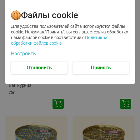
Файлы cookie
Для удобства пользователей сайта используются файлы
cookie. Нажимая "Принять", вы соглашаетесь
на обработку
нами файлов cookie в соответствии с
Политикой
обработки файлов cookie
-
12
%
-
24
%
Настроить
6.59
4.99
1.05
руб./
шт
руб./
шт
1.19
ТОФУ Vegetus ТВЕРДЫЙ
руб./
шт
Отклонить
Принять
230г
Корм влаж. для кош. с
чувств. пищевар. Пурина
Ван курица
75г