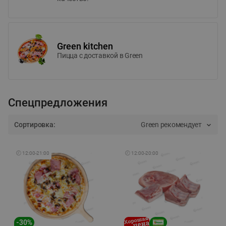
Green kitchen
Пицца c доставкой в Green
Спецпредложения
Сортировка:
Green рекомендует
🕘
12:00
-
21:00
🕘
12:00
-
20:00
-
30
%