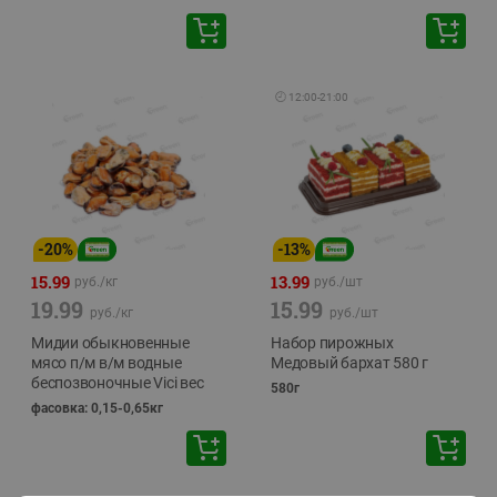
🕘
12:00
-
21:00
-
20
%
-
13
%
15.99
13.99
руб./
кг
руб./
шт
19.99
15.99
руб./
кг
руб./
шт
Мидии обыкновенные
Набор пирожных
мясо п/м в/м водные
Медовый бархат 580 г
беспозвоночные Vici вес
580г
фасовка: 0,15-0,65кг