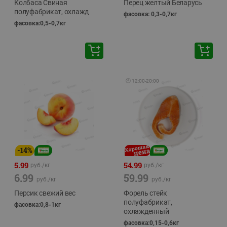
Колбаса Свиная
Перец желтый Беларусь
полуфабрикат, охлажд
фасовка: 0,3-0,7кг
фасовка:0,5-0,7кг
🕘
12:00
-
20:00
-
14
%
5.99
54.99
руб./
кг
руб./
кг
6.99
59.99
руб./
кг
руб./
кг
Персик свежий вес
Форель стейк
полуфабрикат,
фасовка:0,8-1кг
охлажденный
фасовка:0,15-0,6кг