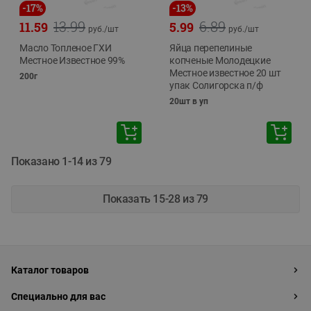
-
17
%
-
13
%
13.99
6.89
11.59
5.99
руб./
шт
руб./
шт
Масло Топленое ГХИ
Яйца перепелиные
Местное Известное 99%
копченые Молодецкие
Местное известное 20 шт
200г
упак Солигорска п/ф
20шт в уп
Показано 1-14 из 79
Показать 15-28 из 79
Каталог товаров
Специально для вас