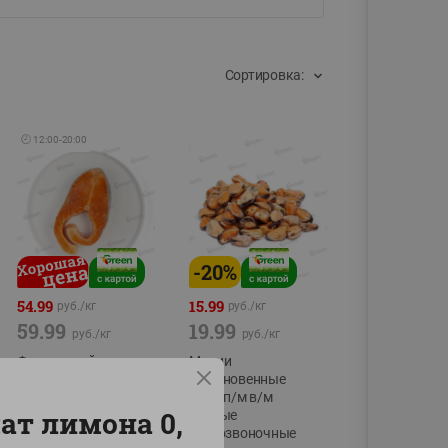
Сортировка:
🕘
12:00
-
20:00
-
20
%
54.99
15.99
руб./
кг
руб./
кг
59.99
19.99
руб./
кг
руб./
кг
Форель стейк
Мидии
полуфабрикат,
обыкновенные
охлажденный
мясо п/м в/м
ат лимона 0,
водные
фасовка:0,15-0,6кг
беспозвоночные