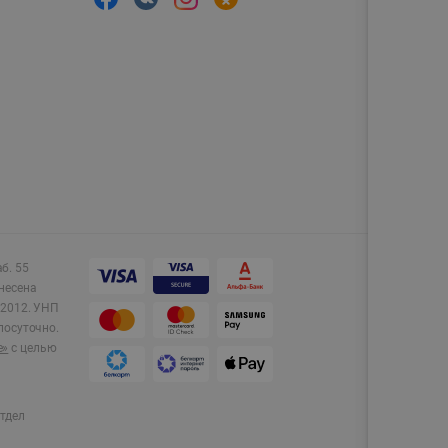
аб. 55
несена
2012.
УНП
лосуточно.
e»
с целью
тдел