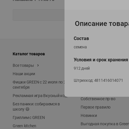
Описание товар
Состав
семена
Каталог товаров
Специально для вас
Условия и срок хранения
Все товары
Акции
912 дней
Наши акции
Местное известное
Штрихкод:
4811416014071
Фишки GREEN с 22 июля по 22
ЭКОлиния
сентября
Prime Steak
Рекламная игра Вкусный код
Собственное пр-во
Без паники: собираемся в
Первое правило
школу 😄
Новинки
Гриллим с GREEN
Выгодная покупка в Gree
Green kitchen