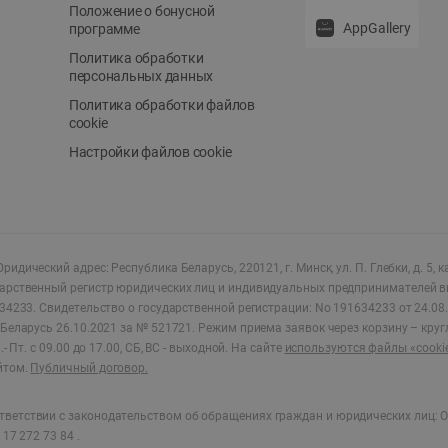
Положение о бонусной
AppGallery
программе
Политика обработки
персональных данных
Политика обработки файлов
cookie
Настройки файлов cookie
ридический адрес: Республика Беларусь, 220121, г. Минск, ул. П. Глебки, д. 5, к
дарственный регистр юридических лиц и индивидуальных предпринимателей в
34233.
Свидетельство о государственной регистрации: No 191634233 от 24.08.
Беларусь 26.10.2021 за № 521721. Режим приема заявок через корзину – круг
- Пт. с 09.00 до 17.00, СБ, ВС - выходной
.
На сайте
используются файлы «cooki
йтом.
Публичный договор.
ветствии с законодательством об обращениях граждан и юридических лиц: О
17 272 73 84 .