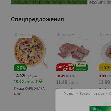
Спецпредложения
🕘
12:00
-
21:00
🕘
12:00
-
20:00
🕘
12:00
-
-
17
%
-
30
%
14.29
10.49
9.99
руб./
кг
руб
руб./
шт
11.49
11.99
10.00
6
руб. за
руб./
кг
Пицца КАРБОНАРА
Свинина 1 с.
Колбас
полуфабрикат,
Главная
Каталог товаров
полуфа
С
490г
охлажденный 1 кг
охлажд
фасовка: 1-2кг
фасовка: