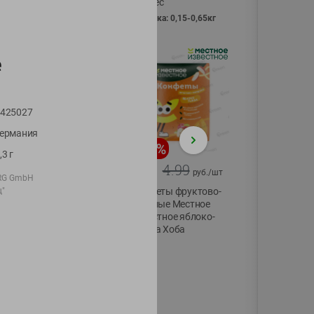
Vici вес
фасовка: 0,15-0,65кг
е
425027
ермания
-
13
%
-
20
%
,3 г
6.89
4.99
5.99
3.99
руб./
шт
руб./
шт
URG GmbH
"
Яйца перепелиные
Конфеты фруктово-
копченые
ягодные Местное
Молодецкие
известное яблоко-
Местное известное
тыква Хоба
20 шт упак
60г
Солигорска п/ф
20шт в уп