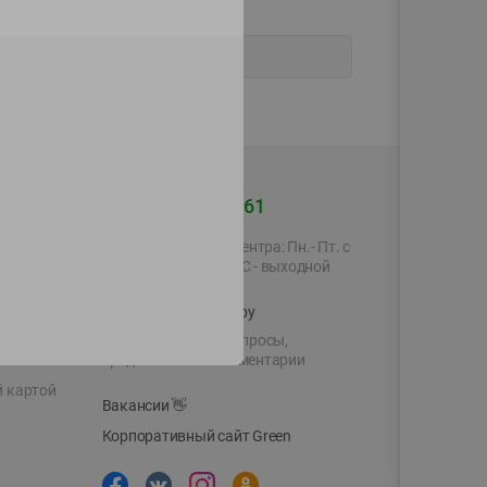
+375 44 560-60-61
Время работы Call-центра: Пн.- Пт. с
09.00 до 17.00, СБ, ВС - выходной
shop@green-market.by
Пишите нам свои вопросы,
предложения и комментарии
й картой
Вакансии
👋
Корпоративный сайт Green