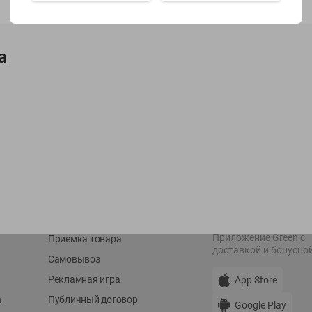
Показать 15-28 из 78
а
О сервисе
Мой Green
Оплата
История покупок
Условия доставки
Мои товары
Возврат товара
Обратная связь
Оформление заказа
Приложение Green c
Приемка товара
доставкой и бонусно
Самовывоз
Рекламная игра
App Store
n
Публичный договор
Google Play