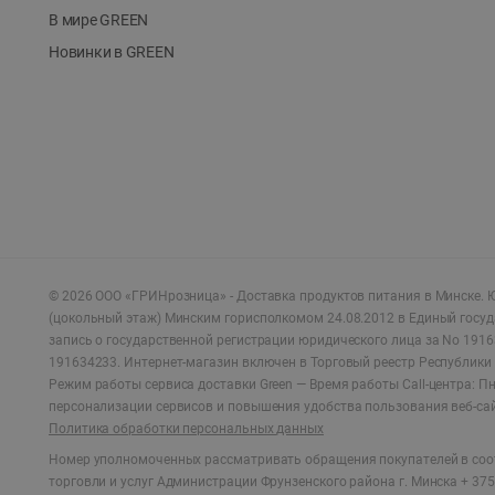
В мире GREEN
Новинки в GREEN
©
2026
ООО «ГРИНрозница» - Доставка продуктов питания в Минске.
Ю
(цокольный этаж) Минским горисполкомом 24.08.2012 в Единый госу
запись о государственной регистрации юридического лица за No 1916
191634233. Интернет-магазин включен в Торговый реестр Республики 
Режим работы сервиса доставки Green —
Время работы Call-центра: Пн.
персонализации сервисов и повышения удобства пользования веб-са
Политика обработки персональных данных
Номер уполномоченных рассматривать обращения покупателей в соот
торговли и услуг Администрации Фрунзенского района г. Минска + 375 