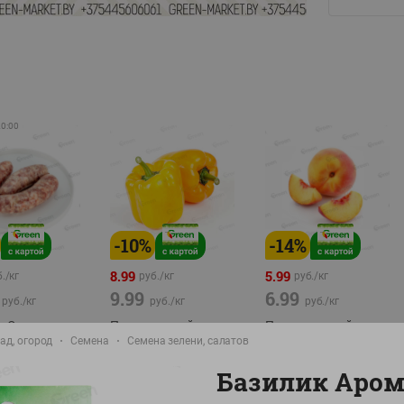
20:00
-
10
%
-
14
%
8.99
5.99
./
кг
руб./
кг
руб./
кг
9.99
6.99
руб./
кг
руб./
кг
руб./
кг
а Свиная
Перец желтый
Персик свежий вес
брикат,
ад, огород
Семена
Беларусь
Семена зелени, салатов
фасовка:0,8-1кг
фасовка: 0,3-0,7кг
Базилик Аром
0,5-0,7кг