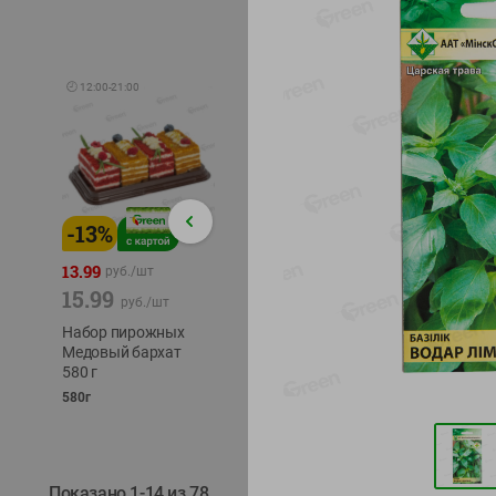
🕘
12:00
-
21:00
-
13
%
-
12
%
-
24
%
4.99
13.99
1.05
руб./
шт
руб./
шт
15.99
1.19
ТОФУ V
руб./
шт
руб./
шт
ТВЕРД
Набор пирожных
Корм влаж. для
230г
Медовый бархат
кош. с чувств.
580 г
пищевар. Пурина
Ван курица
580г
75г
Показано 1-14 из 78