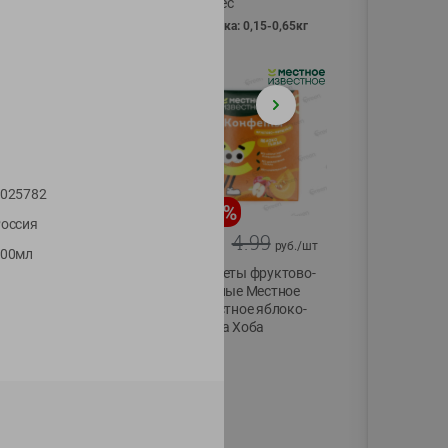
Vici вес
фасовка: 0,15-0,65кг
025782
-
13
%
-
20
%
оссия
6.89
4.99
5.99
3.99
руб./
шт
руб./
шт
200мл
Яйца перепелиные
Конфеты фруктово-
копченые
ягодные Местное
Молодецкие
известное яблоко-
Местное известное
тыква Хоба
20 шт упак
60г
Солигорска п/ф
20шт в уп