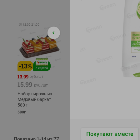
🕘
12:00
-
21:00
-
13
%
-
12
%
-
24
%
4.99
13.99
1.05
руб./
шт
руб./
шт
15.99
1.19
ТОФУ V
руб./
шт
руб./
шт
ТВЕРД
Набор пирожных
Корм влаж. для
230г
Медовый бархат
кош. с чувств.
580 г
пищевар. Пурина
Ван курица
580г
75г
Покупают вместе
Показано 1-14 из 77