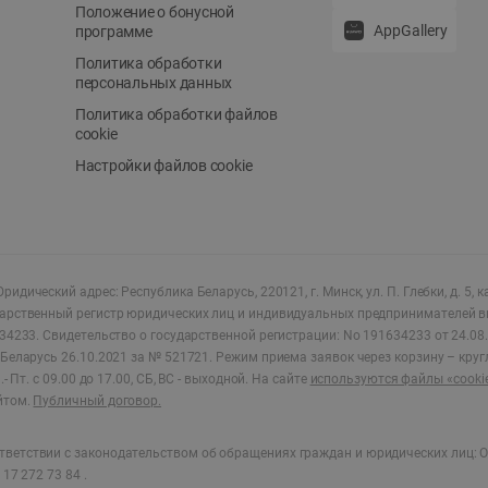
Положение о бонусной
AppGallery
программе
Политика обработки
персональных данных
Политика обработки файлов
cookie
Настройки файлов cookie
ридический адрес: Республика Беларусь, 220121, г. Минск, ул. П. Глебки, д. 5, к
дарственный регистр юридических лиц и индивидуальных предпринимателей в
34233.
Свидетельство о государственной регистрации: No 191634233 от 24.08.
Беларусь 26.10.2021 за № 521721. Режим приема заявок через корзину – круг
- Пт. с 09.00 до 17.00, СБ, ВС - выходной
.
На сайте
используются файлы «cooki
йтом.
Публичный договор.
ветствии с законодательством об обращениях граждан и юридических лиц: О
17 272 73 84 .