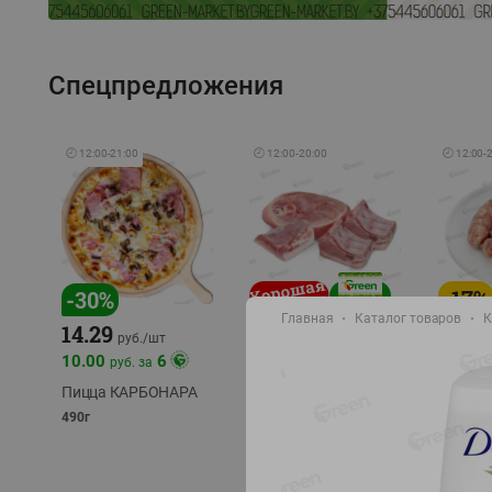
Спецпредложения
🕘
12:00
-
21:00
🕘
12:00
-
20:00
🕘
12:00
-
-
17
%
-
30
%
Главная
Каталог товаров
К
14.29
10.49
9.99
руб./
кг
руб
руб./
шт
11.49
11.99
10.00
6
руб. за
руб./
кг
Пицца КАРБОНАРА
Свинина 1 с.
Колбас
полуфабрикат,
полуфа
490г
охлажденный 1 кг
охлажд
фасовка: 1-2кг
фасовка: