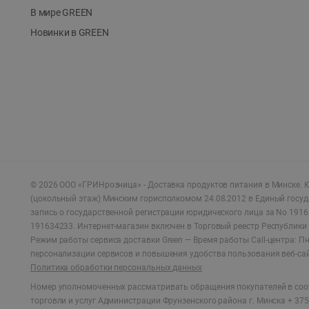
В мире GREEN
Новинки в GREEN
©
2026
ООО «ГРИНрозница» - Доставка продуктов питания в Минске.
Ю
(цокольный этаж) Минским горисполкомом 24.08.2012 в Единый госу
запись о государственной регистрации юридического лица за No 1916
191634233. Интернет-магазин включен в Торговый реестр Республики 
Режим работы сервиса доставки Green —
Время работы Call-центра: Пн.
персонализации сервисов и повышения удобства пользования веб-са
Политика обработки персональных данных
Номер уполномоченных рассматривать обращения покупателей в соот
торговли и услуг Администрации Фрунзенского района г. Минска + 375 