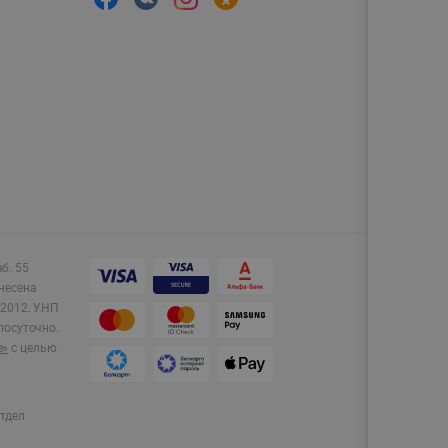
аб. 55
несена
2012.
УНП
лосуточно.
e»
с целью
тдел