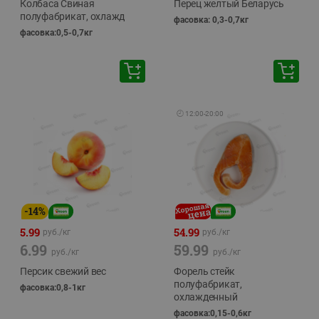
Колбаса Свиная
Перец желтый Беларусь
полуфабрикат, охлажд
фасовка: 0,3-0,7кг
фасовка:0,5-0,7кг
🕘
12:00
-
20:00
-
14
%
5.99
54.99
руб./
кг
руб./
кг
6.99
59.99
руб./
кг
руб./
кг
Персик свежий вес
Форель стейк
полуфабрикат,
фасовка:0,8-1кг
охлажденный
фасовка:0,15-0,6кг