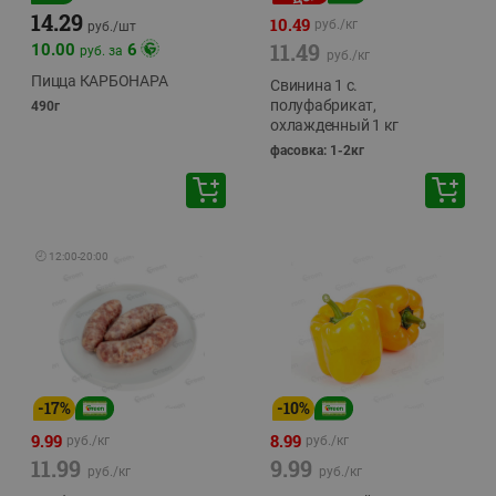
14.29
10.49
руб./
кг
руб./
шт
11.49
10.00
6
руб. за
руб./
кг
Пицца КАРБОНАРА
Свинина 1 с.
полуфабрикат,
490г
охлажденный 1 кг
фасовка: 1-2кг
🕘
12:00
-
20:00
-
17
%
-
10
%
9.99
8.99
руб./
кг
руб./
кг
11.99
9.99
руб./
кг
руб./
кг