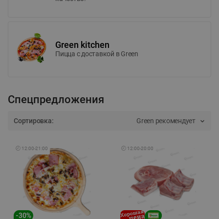
Green kitchen
Пицца c доставкой в Green
Спецпредложения
Сортировка:
Green рекомендует
🕘
12:00
-
21:00
🕘
12:00
-
20:00
-
30
%