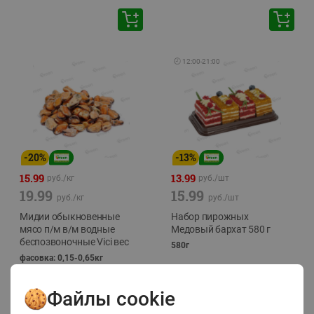
🕘
12:00
-
21:00
-
20
%
-
13
%
15.99
13.99
руб./
кг
руб./
шт
19.99
15.99
руб./
кг
руб./
шт
Мидии обыкновенные
Набор пирожных
мясо п/м в/м водные
Медовый бархат 580 г
беспозвоночные Vici вес
580г
фасовка: 0,15-0,65кг
Файлы cookie