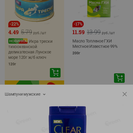
-
22
%
-
17
%
5.79
13.99
4.49
11.59
руб./
шт
руб./
шт
Масло Топленое ГХИ
Икра трески
Местное Известное 99%
тихоокеанской
деликатесная Лунское
200г
море 120г ж/б ключ
120г
Шампуни мужские