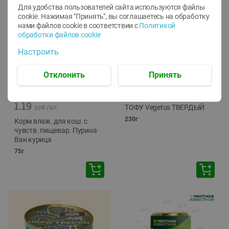
Для удобства пользователей сайта используются файлы
cookie. Нажимая "Принять", вы соглашаетесь
на обработку
нами файлов cookie в соответствии с
Политикой
обработки файлов cookie
Настроить
Отклонить
Принять
-
12
%
-
24
%
6.59
4.99
1.05
руб./
шт
руб./
шт
1.19
ТОФУ Vegetus ТВЕРДЫЙ
руб./
шт
230г
Корм влаж. для кош. с
чувств. пищевар. Пурина
Ван курица
75г