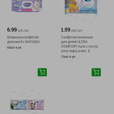
6.99
1.59
руб./
шт
руб./
шт
Влажные салфетки
Салфетки влажные
детские 0+ WATASHI
для детей ULTRA
COMFORT Aura с экстр.
64шт в уп
алоэ вера и вит. Е
15шт в уп