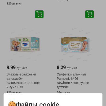
120шт в уп
9.99
8.29
руб./
шт
руб./
шт
Влажные салфетки
Салфетки влажные
детские 0+
Pamperio №56
Витаминные Сролнце
Newborn без отдушек
и луна ECO
детские
120шт в уп
56шт в уп
Файлы cookie