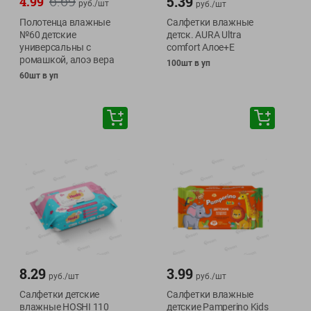
6.69
5.39
4.99
руб./
шт
руб./
шт
Полотенца влажные
Салфетки влажные
№60 детские
детск. AURA Ultra
универсальны с
comfort Алое+Е
ромашкой, алоэ вера
100шт в уп
60шт в уп
8.29
3.99
руб./
шт
руб./
шт
Салфетки детские
Салфетки влажные
влажные HOSHI 110
детские Pamperino Kids