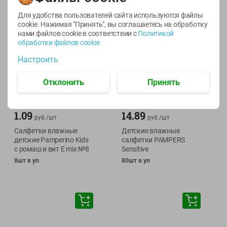
Для удобства пользователей сайта используются файлы
cookie. Нажимая "Принять", вы соглашаетесь
на обработку
нами файлов cookie в соответствии с
Политикой
обработки файлов cookie
Настроить
Отклонить
Принять
1.09
14.89
руб./
шт
руб./
шт
Салфетки влажные
Детские влажные
детские Pamperino Kids
салфетки PAMPERS
с ромаш и вит Е mix №8
Sensitive
8шт в уп
80шт в уп