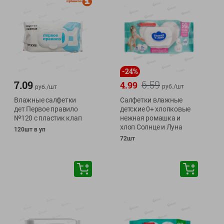
-
24
%
6.59
7.09
4.99
руб./
шт
руб./
шт
Влажные салфетки
Салфетки влажные
дет Первое правило
детские 0+ хлопковые
№120 с пластик клап
нежная ромашка и
хлоп Солнце и Луна
120шт в уп
72шт