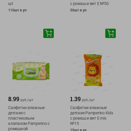
шт
с ромаш и вит Е №50
110шт в уп
50шт в уп
8.99
1.39
руб./
шт
руб./
шт
Салфетки влажные
Салфетки влажные
детские с
детские Pamperino Kids
пластиковым
с ромаш и вит Е mix
клапаном Pamperino с
№15
ромашкой
15шт в уп