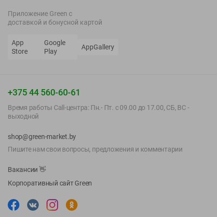
при смене подгузников.
Приложение Green c
В Green вы сможете купить детские салфетки Huggies, Pampers,
доставкой и бонусной картой
Первое правило и других брендов.
App
Google
AppGallery
Store
Play
+375 44 560-60-61
Время работы Call-центра: Пн.- Пт. с 09.00 до 17.00, СБ, ВС -
выходной
shop@green-market.by
Пишите нам свои вопросы, предложения и комментарии
Вакансии
👋
Корпоративный сайт Green