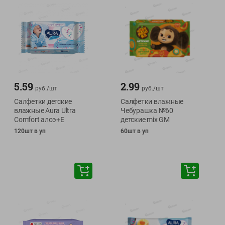
5.59
2.99
руб./
шт
руб./
шт
Салфетки детские
Салфетки влажные
влажные Aura Ultra
Чебурашка №60
Comfort алоэ+Е
детские mix GM
120шт в уп
60шт в уп