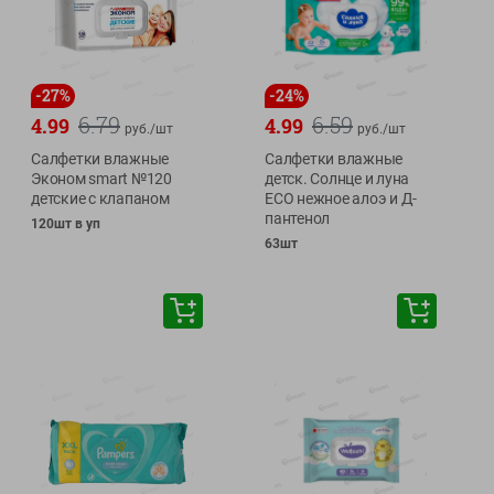
-
27
%
-
24
%
6.79
6.59
4.99
4.99
руб./
шт
руб./
шт
Салфетки влажные
Салфетки влажные
Эконом smart №120
детск. Солнце и луна
детские с клапаном
ЕСО нежное алоэ и Д-
пантенол
120шт в уп
63шт