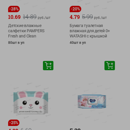
-
28
%
-
20
%
14.89
5.99
10.69
4.79
руб./
шт
руб./
шт
Детские влажные
Бумага туалетная
салфетки PAMPERS
влажная для детей 0+
Fresh and Clean
WATASHI с крышкой
80шт в уп
40шт в уп
-
25
%