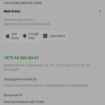
Настройки файлов cookie
оставляет следов на коже младенца и обеспечивает комфортное
прилегание, не стесняя движений.
Мой Green
Анатомическая форма
. Детские подгузники имеют
анатомический крой, который учитывает особенности строения
Приложение Green c
тела младенцев, обеспечивая оптимальную посадку и защиту.
доставкой и бонусной картой
Подгузники размера 0-1 (2-5 кг) – это надежная защита и
комфорт для малыша, позволяющая родителям быть
уверенными в том, что их ребенок чувствует себя сухим в любое
App
Google
AppGallery
время суток. В Green вы сможете купить подгузники Huggies,
Store
Play
Pampers и других брендов.
+375 44 560-60-61
Время работы Call-центра: Пн.- Пт. с 09.00 до 17.00, СБ, ВС -
выходной
shop@green-market.by
Пишите нам свои вопросы, предложения и комментарии
Вакансии
👋
Корпоративный сайт Green