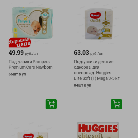
49.99
63.03
руб./
шт
руб./
шт
Подгузники Pampers
Подгузники детские
Premium Care Newborn
однораз. для
новорожд. Huggies
66шт в уп
Elite Soft (1) Mega 3-5 кг
84шт в уп