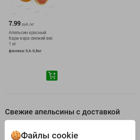
7.99
руб./
кг
Апельсин красный
Кара-кара свежий вес
1 кг
фасовка: 0,6-0,8кг
Свежие апельсины с доставкой
В нашем каталоге вы найдете свежие и сочные апельсины,
Файлы cookie
которые станут великолепным дополнением к вашему рациону.
Апельсины — это не только вкусное угощение, но и источник