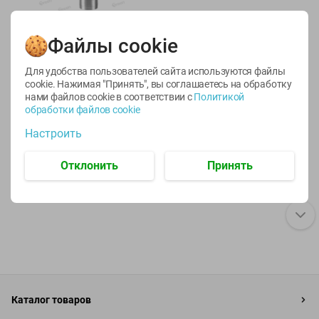
-
45
%
54.53
Файлы cookie
руб./
шт
29.99
5
руб. за
Для удобства пользователей сайта используются файлы
Термос ARIZONE
cookie. Нажимая "Принять", вы соглашаетесь
на обработку
нержавеющая сталь
нами файлов cookie в соответствии с
Политикой
1000 мл
обработки файлов cookie
1шт
Настроить
Отклонить
Принять
Каталог товаров