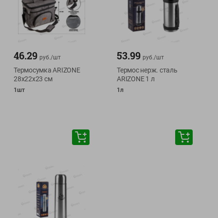
46.29
53.99
руб./
шт
руб./
шт
Термосумка ARIZONE
Термос нерж. сталь
28х22х23 см
ARIZONE 1 л
1шт
1л