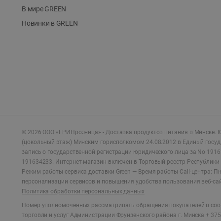
В мире GREEN
Новинки в GREEN
©
2026
ООО «ГРИНрозница» - Доставка продуктов питания в Минске.
Ю
(цокольный этаж) Минским горисполкомом 24.08.2012 в Единый госу
запись о государственной регистрации юридического лица за No 1916
191634233. Интернет-магазин включен в Торговый реестр Республики 
Режим работы сервиса доставки Green —
Время работы Call-центра: Пн.
персонализации сервисов и повышения удобства пользования веб-са
Политика обработки персональных данных
Номер уполномоченных рассматривать обращения покупателей в соот
торговли и услуг Администрации Фрунзенского района г. Минска + 375 