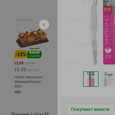
🕘
12:00
-
21:00
-
13
%
-
12
%
-
24
%
4.99
13.99
1.05
руб./
шт
руб./
шт
15.99
1.19
ТОФУ V
руб./
шт
руб./
шт
ТВЕРД
Набор пирожных
Корм влаж. для
230г
Медовый бархат
кош. с чувств.
580 г
пищевар. Пурина
Ван курица
580г
75г
Покупают вместе
Показано 1-14 из 79