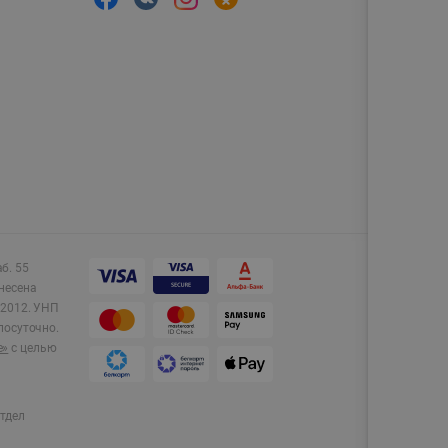
аб. 55
несена
2012.
УНП
лосуточно.
e»
с целью
тдел