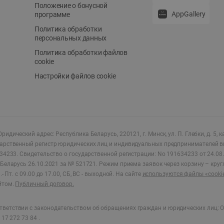
Положение о бонусной
AppGallery
программе
Политика обработки
персональных данных
Политика обработки файлов
cookie
Настройки файлов cookie
ридический адрес: Республика Беларусь, 220121, г. Минск, ул. П. Глебки, д. 5, к
дарственный регистр юридических лиц и индивидуальных предпринимателей в
34233.
Свидетельство о государственной регистрации: No 191634233 от 24.08.
Беларусь 26.10.2021 за № 521721. Режим приема заявок через корзину – круг
- Пт. с 09.00 до 17.00, СБ, ВС - выходной
.
На сайте
используются файлы «cooki
йтом.
Публичный договор.
ветствии с законодательством об обращениях граждан и юридических лиц: О
17 272 73 84 .