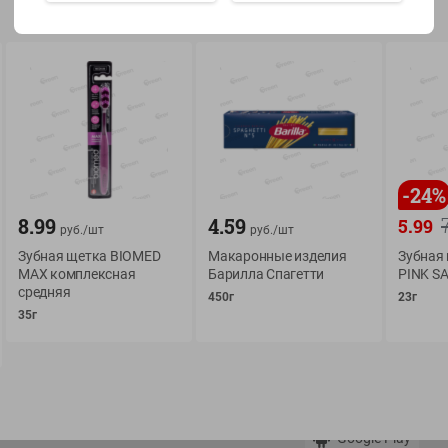
Показать 15-28 из 79
О сервисе
Мой Green
-
24
%
8.99
4.59
5.99
Оплата
История покупок
руб./
шт
руб./
шт
Зубная щетка BIOMED
Условия доставки
Макаронные изделия
Мои товары
Зубная
MAX комплексная
Барилла Спагетти
PINK SA
Возврат товара
средняя
Обратная связь
450г
23г
Оформление заказа
35г
Приложение Green c
Приемка товара
доставкой и бонусно
Самовывоз
Рекламная игра
App Store
n
Публичный договор
Google Play