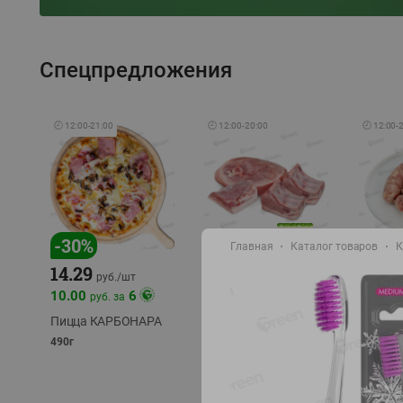
Спецпредложения
🕘
12:00
-
21:00
🕘
12:00
-
20:00
🕘
12:00
-
-
17
%
-
30
%
Главная
Каталог товаров
К
14.29
10.49
9.99
руб./
кг
руб
руб./
шт
11.49
11.99
10.00
6
руб. за
руб./
кг
Пицца КАРБОНАРА
Свинина 1 с.
Колбас
полуфабрикат,
полуфа
490г
охлажденный 1 кг
охлажд
фасовка: 1-2кг
фасовка: